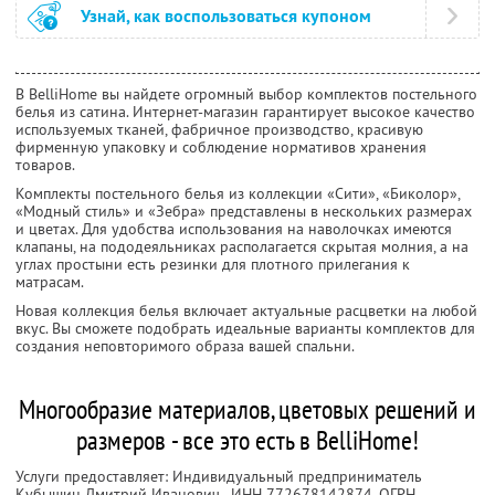
Узнай, как воспользоваться купоном
В BelliHome вы найдете огромный выбор комплектов постельного
белья из сатина. Интернет-магазин гарантирует высокое качество
используемых тканей, фабричное производство, красивую
фирменную упаковку и соблюдение нормативов хранения
товаров.
Комплекты постельного белья из коллекции «Сити», «Биколор»,
«Модный стиль» и «Зебра» представлены в нескольких размерах
и цветах. Для удобства использования на наволочках имеются
клапаны, на пододеяльниках располагается скрытая молния, а на
углах простыни есть резинки для плотного прилегания к
матрасам.
Новая коллекция белья включает актуальные расцветки на любой
вкус. Вы сможете подобрать идеальные варианты комплектов для
создания неповторимого образа вашей спальни.
Многообразие материалов, цветовых решений и
размеров - все это есть в ВelliHome!
Услуги предоставляет: Индивидуальный предприниматель
Кубышин Дмитрий Иванович ,
ИНН 772678142874
, ОГРН