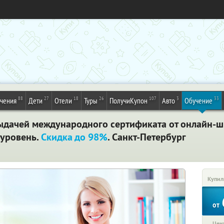
88
27
18
26
107
3
33
ечения
Дети
Отели
Туры
ПолучиКупон
Авто
Обучение
ыдачей международного сертификата от онлайн-шк
 уровень.
Скидка до 98%
. Санкт-Петербург
Купил
от
Цена