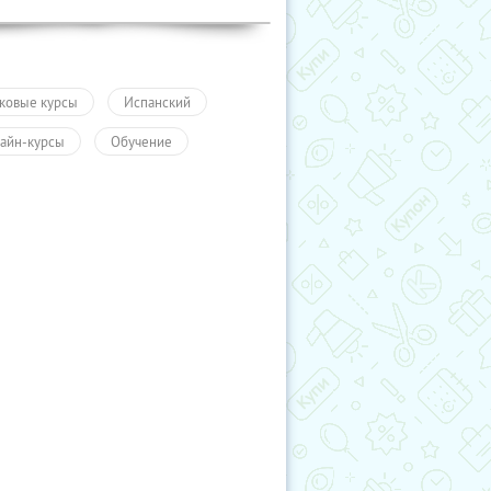
ковые курсы
Испанский
айн-курсы
Обучение