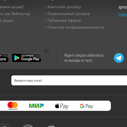
елаем акцию!
Агентский договор
spro
е, как Вебмастер
Лицензионный договор
Связ
е акции
Публичная оферта
Политика конфиденциальности
Ищите скидки поблизости,
не выходя из чата: