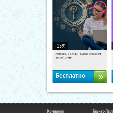
-15
%
Авторские онлайн-курсы «Грокаем
05:20:28
Получили:
4
английский»
Россия
Бесплатно
Компания
Бизнес-Пар