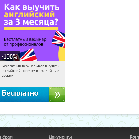
-100
%
Бесплатный вебинар «Как выучить
05:20:28
Получили:
16
английский новичку в кратчайшие
Россия
сроки»
Бесплатно
тнёрам
Документы
Кон