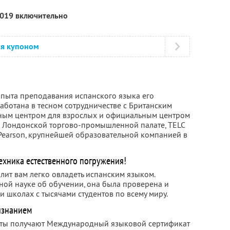
2019 включительно
ся купоном
 опыта преподавания испанского языка его
аботана в тесном сотрудничестве с Британским
ным центром для взрослых и официальным центром
в Лондонской торгово-промышленной палате, TELC
и Pearson, крупнейшей образовательной компанией в
хника естественного погружения!
ит вам легко овладеть испанским языком.
ой науке об обучении, она была проверена и
 школах с тысячами студентов по всему миру.
изнанием
нты получают Международный языковой сертификат