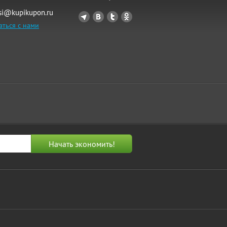
si@kupikupon.ru
аться с нами