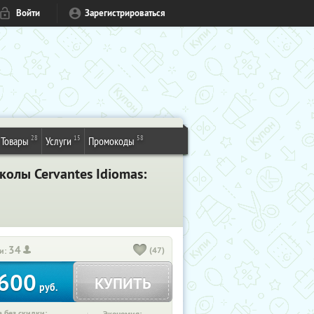
Войти
Зарегистрироваться
28
15
58
Товары
Услуги
Промокоды
олы Cervantes Idiomas:
34
(47)
и:
600
КУПИТЬ
руб.
 без скидки: