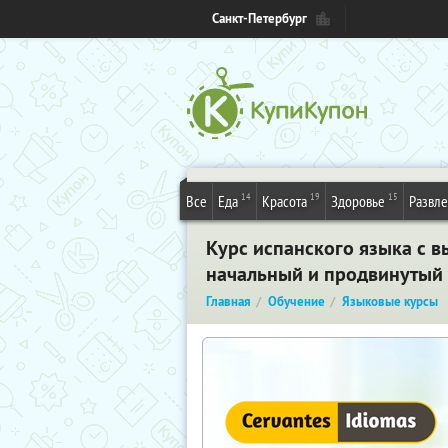
Санкт-Петербург
14
19
15
Все
Еда
Красота
Здоровье
Развл
Курс испанского языка с в
начальный и продвинутый
Главная
Обучение
Языковые курсы