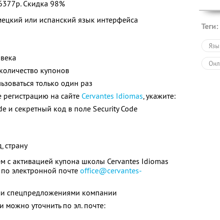
36377р. Скидка 98%
мецкий или испанский язык интерфейса
Теги:
Язы
овека
Онл
количество купонов
зоваться только один раз
е регистрацию на сайте
Cervantes Idiomas
, укажите:
e и секретный код в поле Security Code
, страну
м с активацией купона школы Cervantes Idiomas
 по электронной почте
office@cervantes-
ими спецпредложениями компании
можно уточнить по эл. почте: