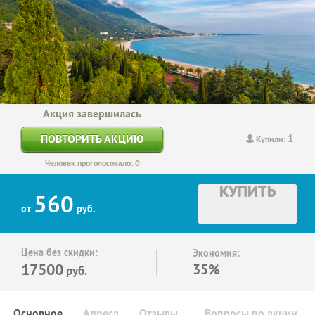
Акция завершилась
1
ПОВТОРИТЬ АКЦИЮ
Купили:
Человек проголосовало: 0
КУПИТЬ
560
от
руб.
Цена без скидки:
Экономия:
17500
35%
руб.
Основное
Адреса
Отзывы
Вопросы по акции