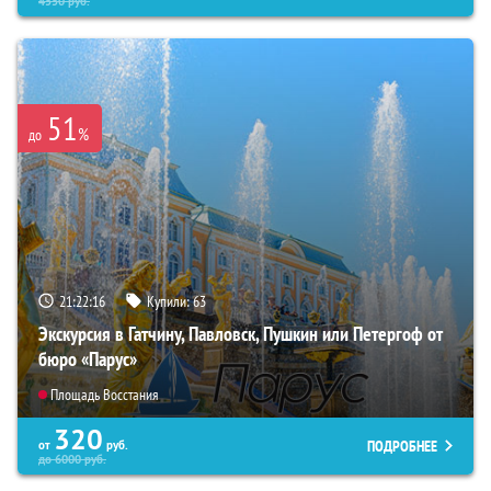
4550
руб.
51
%
до
21:22:15
Купили:
63
Экскурсия в Гатчину, Павловск, Пушкин или Петергоф от
бюро «Парус»
Площадь Восстания
320
ПОДРОБНЕЕ
от
руб.
до
6000
руб.