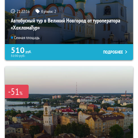
21:22:15
Купили:
2
Автобусный тур в Великий Новгород от туроператора
«ХохломаТур»
Сенная площадь
510
ПОДРОБНЕЕ
руб.
5190
руб.
-51
%