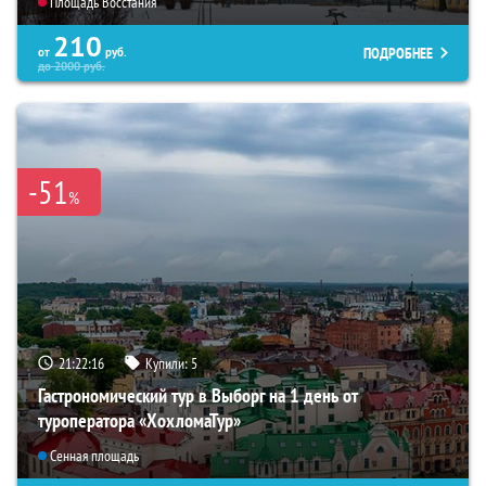
Площадь Восстания
210
ПОДРОБНЕЕ
от
руб.
до
2000
руб.
-51
%
21:22:15
Купили:
5
Гастрономический тур в Выборг на 1 день от
туроператора «ХохломаТур»
Сенная площадь