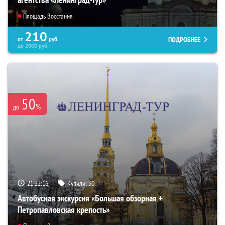
Площадь Восстания
210
ПОДРОБНЕЕ
от
руб.
до
2000
руб.
50
%
до
21:22:15
Купили:
30
Автобусная экскурсия «Большая обзорная +
Петропавловская крепость»