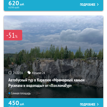
620
ПОДРОБНЕЕ
руб.
6290
руб.
-51
%
21:22:15
Купили:
24
Автобусный тур в Карелию «Мраморный каньон
Рускеала и водопады» от «ХохломаТур»
Сенная площадь
450
ПОДРОБНЕЕ
руб.