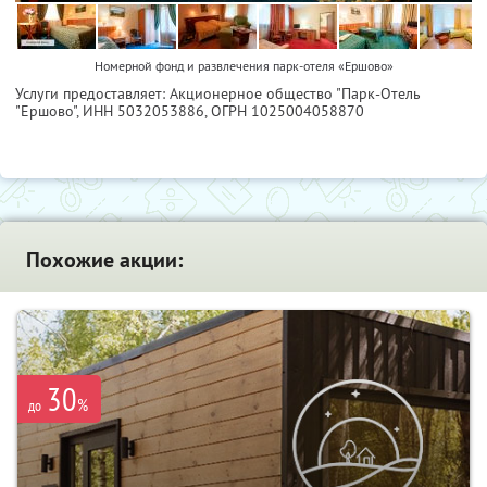
Номерной фонд и развлечения парк-отеля «Ершово»
Услуги предоставляет: Акционерное общество "Парк-Отель
"Ершово",
ИНН 5032053886
, ОГРН 1025004058870
Похожие акции:
30
%
до