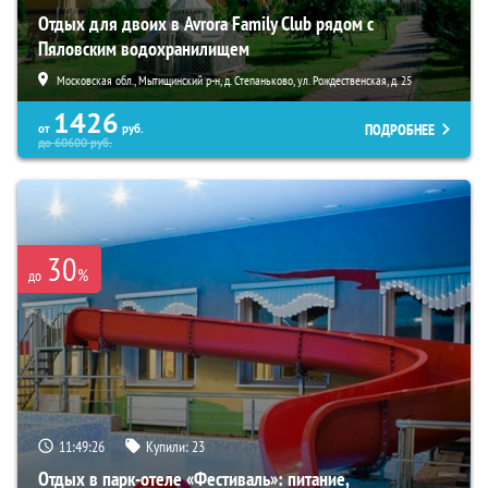
Отдых для двоих в Avrora Family Club рядом с
Пяловским водохранилищем
Московская обл., Мытищинский р-н, д. Степаньково, ул. Рождественская, д. 25
1426
ПОДРОБНЕЕ
от
руб.
до
60600
руб.
30
%
до
11:49:25
Купили:
23
Отдых в парк-отеле «Фестиваль»: питание,