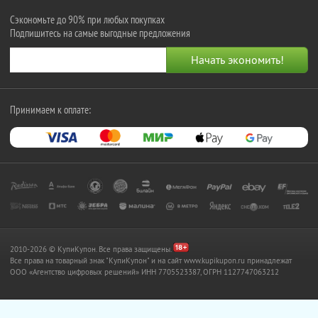
Сэкономьте до 90% при любых покупках
Подпишитесь на самые выгодные предложения
Принимаем к оплате:
2010-2026 © КупиКупон. Все права защищены.
Все права на товарный знак "КупиКупон" и на сайт www.kupikupon.ru принадлежат
OOO «Агентство цифровых решений» ИНН 7705523387, ОГРН 1127747063212