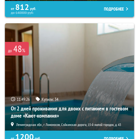
812
ПОДРОБНЕЕ
от
руб.
до
140800
руб.
48
%
до
11:49:25
Купили:
34
От 2 дней проживания для двоих с питанием в гостевом
доме «Кают-компания»
Ленинградская обл., г. Ломоносов, Сойкинская дорога, 15-й жилой городок, д. 43
1200
ПОДРОБНЕЕ
от
руб.