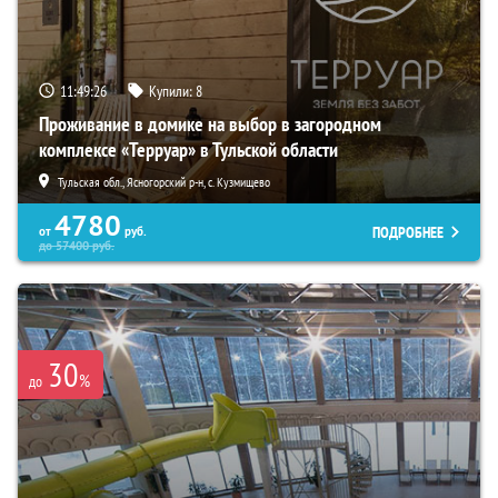
11:49:25
Купили:
8
Проживание в домике на выбор в загородном
комплексе «Терруар» в Тульской области
Тульская обл., Ясногорский р-н, с. Кузмищево
4780
ПОДРОБНЕЕ
от
руб.
до
57400
руб.
30
%
до