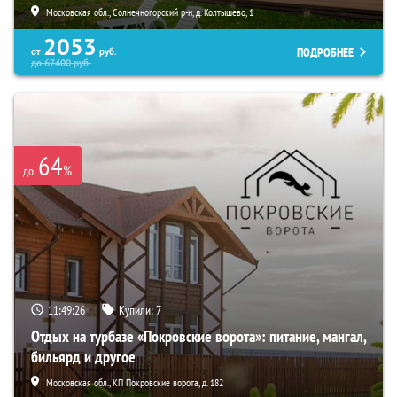
Московская обл., Солнечногорский р-н, д. Колтышево, 1
2053
ПОДРОБНЕЕ
от
руб.
до
67400
руб.
64
%
до
11:49:25
Купили:
7
Отдых на турбазе «Покровские ворота»: питание, мангал,
бильярд и другое
Московская обл., КП Покровские ворота, д. 182