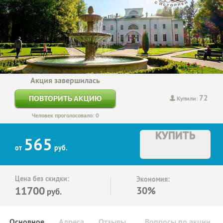
Акция завершилась
72
ПОВТОРИТЬ АКЦИЮ
Купили:
Человек проголосовало: 0
КУПИТЬ
565
от
руб.
Цена без скидки:
Экономия:
11700
30%
руб.
Основное
Адреса
Отзывы
Вопросы по акции