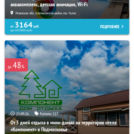
аквакомплекс, детская анимация, Wi-Fi
Рязанская обл., Клепиковский район, пос. Чулис
3164
ПОДРОБНЕЕ
от
руб.
до
107880
руб.
48
%
до
11:49:25
Купили:
117
От 3 дней отдыха в мини-домах на территории отеля
«Компонент» в Подмосковье