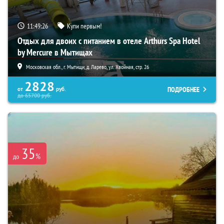
11:49:25
Купи первым!
Отдых для двоих с питанием в отеле Arthurs Spa Hotel
by Mercure в Мытищах
Московская обл., г. Мытищи, д. Ларево, ул. Хвойная, стр. 26
2828
ПОДРОБНЕЕ
от
руб.
до
65700
руб.
35
%
до