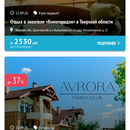
11:49:25
Купи первым!
Отдых в экоотеле «Киногородок» в Тверской области
Тверская обл., Бологовский р-н, Выползовское с/п, дер. Михайловское, д. 15
2530
ПОДРОБНЕЕ
от
руб.
до
173110
руб.
37
%
до
11:49:25
Купили:
10