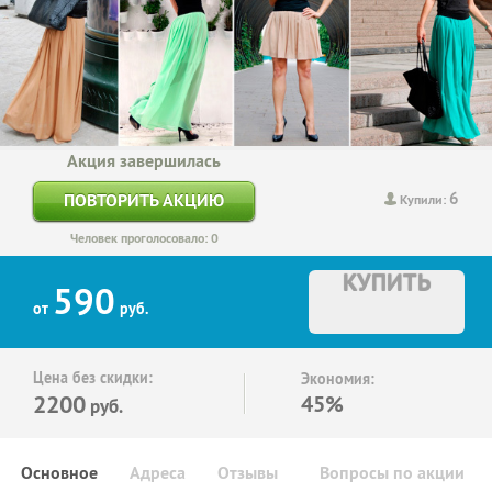
Акция завершилась
6
ПОВТОРИТЬ АКЦИЮ
Купили:
Человек проголосовало: 0
КУПИТЬ
590
от
руб.
Цена без скидки:
Экономия:
2200
45%
руб.
Основное
Адреса
Отзывы
Вопросы по акции