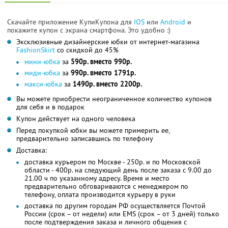
Скачайте приложение КупиКупона для
IOS
или
Android
и
покажите купон с экрана смартфона. Это удобно :)
Эксклюзивные дизайнерские юбки от интернет-магазина
FashionSkirt
со скидкой до 45%
мини-юбка
за
590р. вместо 990р.
миди-юбка
за
990р. вместо 1791р.
макси-юбка
за
1490р. вместо 2200р.
Вы можете приобрести неограниченное количество купонов
для себя и в подарок
Купон действует на одного человека
Перед покупкой юбки вы можете примерить ее,
предварительно записавшись по телефону
Доставка:
доставка курьером по Москве - 250р. и по Московской
области - 400р. на следующий день после заказа с 9.00 до
21.00 ч по указанному адресу. Время и место
предварительно обговариваются с менеджером по
телефону, оплата производится курьеру в руки
доставка по другим городам РФ осуществляется Почтой
России (срок – от недели) или EMS (срок – от 3 дней) только
после подтверждения заказа и личного общения с