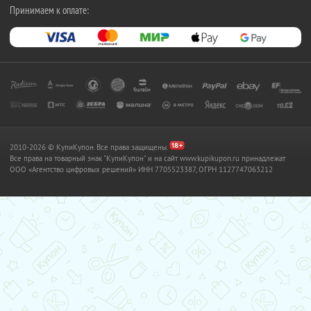
Принимаем к оплате:
2010-2026 © КупиКупон. Все права защищены.
Все права на товарный знак "КупиКупон" и на сайт www.kupikupon.ru принадлежат
OOO «Агентство цифровых решений» ИНН 7705523387, ОГРН 1127747063212