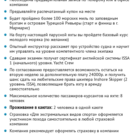
компании
Предъявляйте распечатанный купон на месте
Будет пройдено более 100 морских миль по заповедным
бухтам и островам Турецкой Ривьеры (старт и финиш в г.
Мармарис)
На борту настоящей парусной яхты вы пройдете базовый курс
молодого моряка (по желанию)
Опытный инструктор расскажет про устройство судна и научит
им управлять на уровне компетентного члена экипажа
Сдавшие экзамен получат сертификат английской системы ISSA
1 (начального) уровня. Yacht Crew
По согласованию предоставляется возможность остаться на
вторую неделю за дополнительную плату 24000р. и получить
шанс сдать на любительские права шкипера Inshore Skipper (2
уровень ISSA), позволяющие брать яхту в аренду
самостоятельно
Максимальное количество пассажиров-курсантов на яхте: 8
человек
Проживание в каютах:
2 человека в одной каюте
Страховка «Для экстремальных видов спорта» оформляется
участником похода самостоятельно в любой страховой
компании
Компания рекомендует оформлять страховку в компании