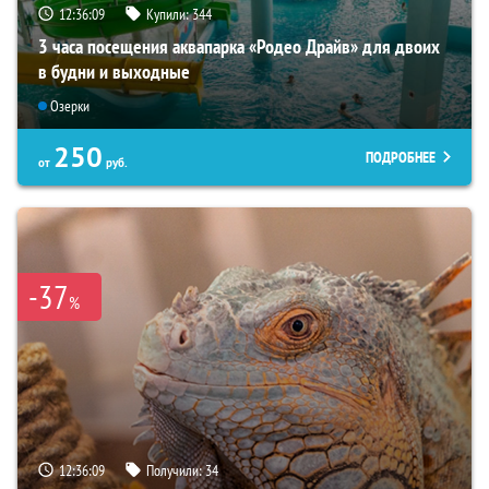
12:36:07
Купили:
344
3 часа посещения аквапарка «Родео Драйв» для двоих
в будни и выходные
Озерки
250
ПОДРОБНЕЕ
от
руб.
-37
%
12:36:07
Получили:
34