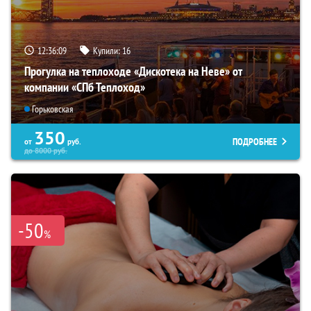
12:36:07
Купили:
16
Прогулка на теплоходе «Дискотека на Неве» от
компании «СПб Теплоход»
Горьковская
350
ПОДРОБНЕЕ
от
руб.
до
8000
руб.
-50
%