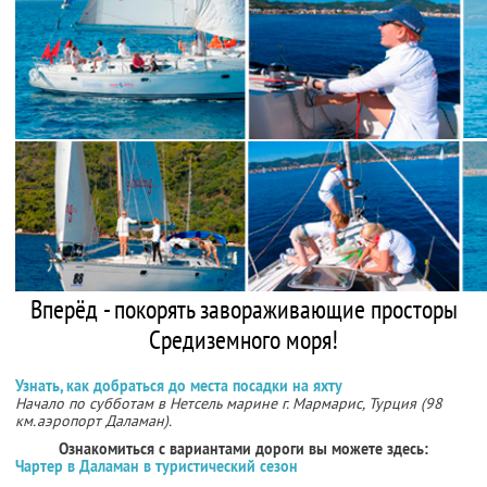
Вперёд - покорять завораживающие просторы
Средиземного моря!
Узнать, как добраться до места посадки на яхту
Начало по субботам в Нетсель марине г. Мармарис, Турция (98
км.аэропорт Даламан).
Ознакомиться с вариантами дороги вы можете здесь:
Чартер в Даламан в туристический сезон