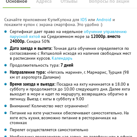
Основное
Адреса
Отзывы
Вопросы по акции
Скачайте приложение КупиКупона для
IOS
или
Android
и
покажите купон с экрана смартфона. Это удобно :)
Сертификат дает право на недельное
обучение управлению
парусной яхтой
на Средиземном море за
12000р. вместо
24000р.
Скидка 50%
Дата заезда и вылета:
Точная дата обучения определяется по
согласованию с Яхтшколой исходя из наличия свободных мест
в расписании курсов.
Календарь
Продолжительность тура:
7 дней
Направление тура:
«Нетсель марине», г. Мармарис, Турция (98
км от аэропорта Даламан)
Время заезда и выезда:
Посадка на яхту начинается в 18.00 в
субботу и продолжается до 10.00 следующего дня. Далее яхта
выходит в море и идет по маршруту, возвращаясь обратно в
пятницу. Выезд с яхты в субботу в 9.00
Внимание! Количество мест ограничено!
Питание на яхте участники обеспечивают самостоятельно. На
яхте есть кухня, возможно питание в ресторанчиках на
стоянках
Перелет осуществляется самостоятельно
Необходима предварительная запись по телефону или в офисе