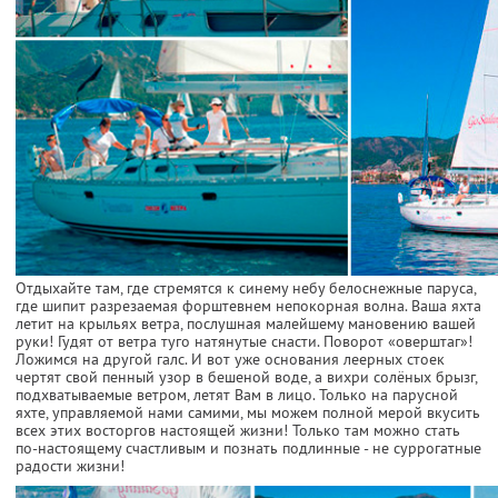
Отдыхайте там, где стремятся к синему небу белоснежные паруса,
где шипит разрезаемая форштевнем непокорная волна. Ваша яхта
летит на крыльях ветра, послушная малейшему мановению вашей
руки! Гудят от ветра туго натянутые снасти. Поворот «оверштаг»!
Ложимся на другой галс. И вот уже основания леерных стоек
чертят свой пенный узор в бешеной воде, а вихри солёных брызг,
подхватываемые ветром, летят Вам в лицо. Только на парусной
яхте, управляемой нами самими, мы можем полной мерой вкусить
всех этих восторгов настоящей жизни! Только там можно стать
по-настоящему счастливым и познать подлинные - не суррогатные
радости жизни!