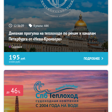
12:36:07
Купили:
444
Дневная прогулка на теплоходе по рекам и каналам
Петербурга от «Нева-Кронверк»
Садовая
195
ПОДРОБНЕЕ
руб.
1500
руб.
46
%
до