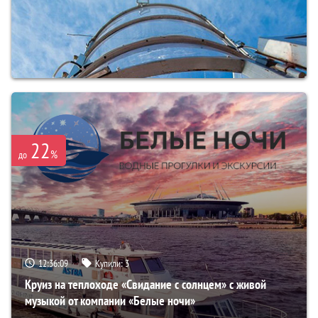
22
%
до
12:36:07
Купили:
3
Круиз на теплоходе «Свидание с солнцем» с живой
музыкой от компании «Белые ночи»