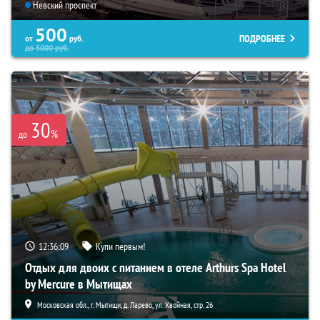
Невский проспект
500
ПОДРОБНЕЕ
от
руб.
до
5000
руб.
30
%
до
12:36:07
Купи первым!
Отдых для двоих с питанием в отеле Arthurs Spa Hotel
by Mercure в Мытищах
Московская обл., г. Мытищи, д. Ларево, ул. Хвойная, стр. 26