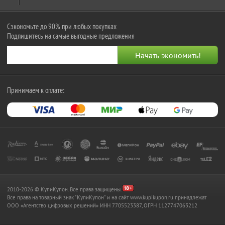
Сэкономьте до 90% при любых покупках
Подпишитесь на самые выгодные предложения
Принимаем к оплате:
2010-2026 © КупиКупон. Все права защищены.
Все права на товарный знак "КупиКупон" и на сайт www.kupikupon.ru принадлежат
OOO «Агентство цифровых решений» ИНН 7705523387, ОГРН 1127747063212