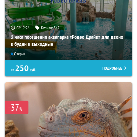
06:12:25
Купили:
342
3 часа посещения аквапарка «Родео Драйв» для двоих
в будни и выходные
Озерки
250
ПОДРОБНЕЕ
от
руб.
-37
%