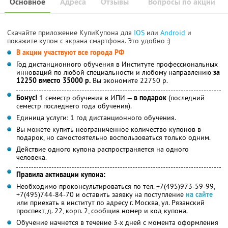
Основное
Адреса
Отзывы
Вопросы по акции
Скачайте приложение КупиКупона для
IOS
или
Android
и
покажите купон с экрана смартфона. Это удобно :)
В акции участвуют все города РФ
Год дистанционного обучения в Институте профессиональных
инноваций по любой специальности и любому направлению
за
12250 вместо 35000 р.
Вы экономите 22750 р.
Бонус!
1 семестр обучения в ИПИ —
в подарок
(последний
семестр последнего года обучения).
Единица услуги: 1 год дистанционного обучения.
Вы можете купить неограниченное количество купонов в
подарок, но самостоятельно воспользоваться только одним.
Действие одного купона распространяется на одного
человека.
Правила активации купона:
Необходимо проконсультироваться по тел. +7(495)973-59-99,
+7(495)744-84-70 и оставить заявку на поступление
на сайте
или приехать в институт по адресу г. Москва, ул. Рязанский
проспект, д. 22, корп. 2, сообщив номер и код купона.
Обучение начнется в течение 3-х дней с момента оформления