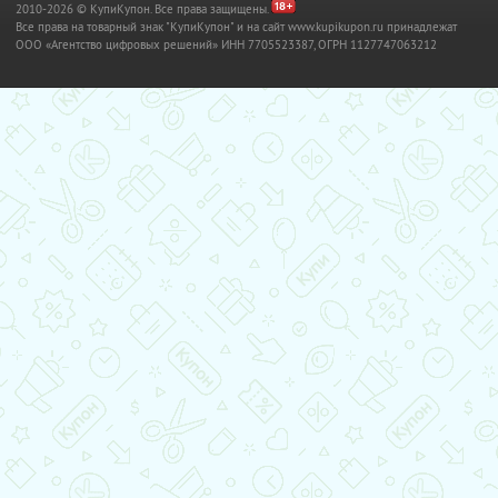
2010-2026 © КупиКупон. Все права защищены.
Все права на товарный знак "КупиКупон" и на сайт www.kupikupon.ru принадлежат
OOO «Агентство цифровых решений» ИНН 7705523387, ОГРН 1127747063212