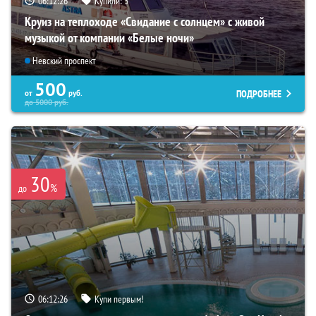
06:12:25
Купили:
3
Круиз на теплоходе «Свидание с солнцем» с живой
музыкой от компании «Белые ночи»
Невский проспект
500
ПОДРОБНЕЕ
от
руб.
до
5000
руб.
30
%
до
06:12:25
Купи первым!