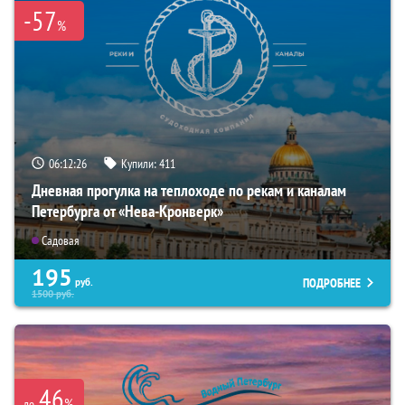
-57
%
06:12:25
Купили:
411
Дневная прогулка на теплоходе по рекам и каналам
Петербурга от «Нева-Кронверк»
Садовая
195
ПОДРОБНЕЕ
руб.
1500
руб.
46
%
до