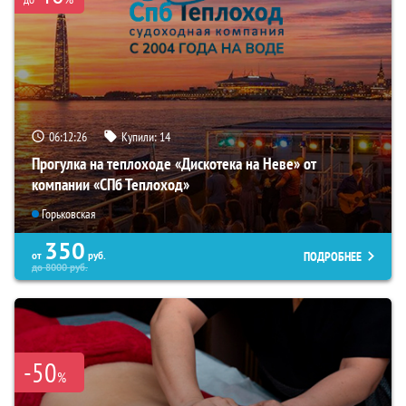
06:12:25
Купили:
14
Прогулка на теплоходе «Дискотека на Неве» от
компании «СПб Теплоход»
Горьковская
350
ПОДРОБНЕЕ
от
руб.
до
8000
руб.
-50
%