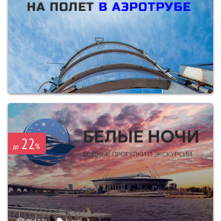
22
%
до