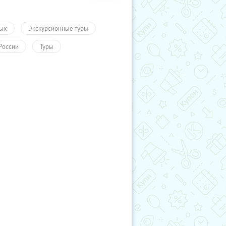
ых
Экскурсионные туры
России
Туры