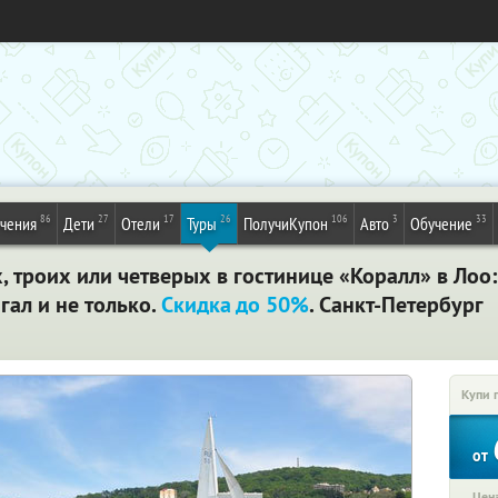
86
27
17
26
106
3
33
ечения
Дети
Отели
Туры
ПолучиКупон
Авто
Обучение
х, троих или четверых в гостинице «Коралл» в Ло
нгал и не только.
Скидка до 50%
. Санкт-Петербург
Купи 
от
Цена