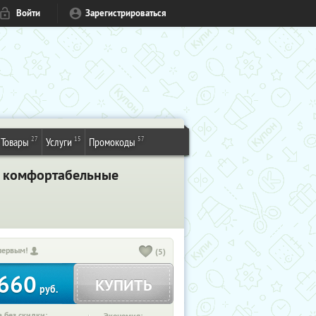
Войти
Зарегистрироваться
27
15
57
Товары
Услуги
Промокоды
о: комфортабельные
первым!
(5)
660
КУПИТЬ
руб.
 без скидки: