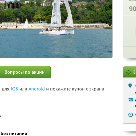
9
Вопросы по акции
К
а для
IOS
или
Android
и покажите купон с экрана
о
 без питания