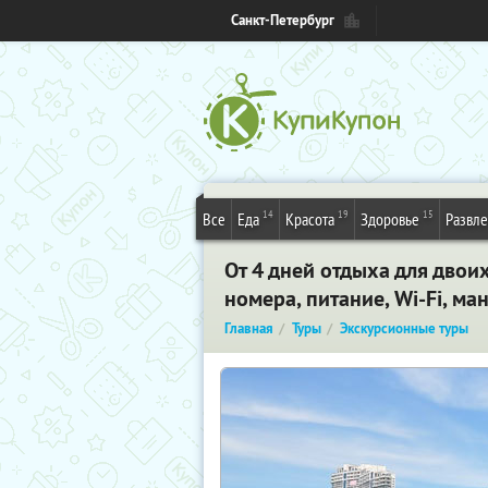
Санкт-Петербург
14
19
15
Все
Еда
Красота
Здоровье
Развл
От 4 дней отдыха для двои
номера, питание, Wi-Fi, ма
Главная
Туры
Экскурсионные туры