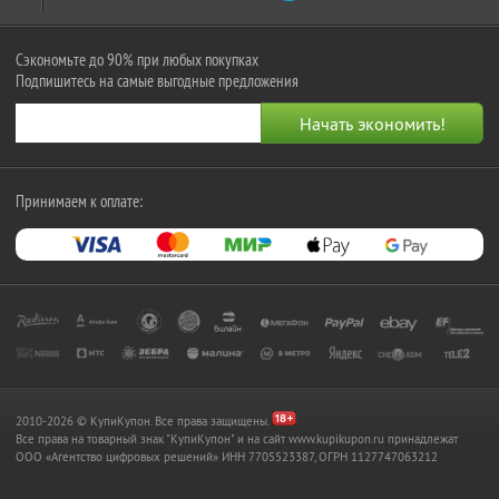
Сэкономьте до 90% при любых покупках
Подпишитесь на самые выгодные предложения
Принимаем к оплате:
2010-2026 © КупиКупон. Все права защищены.
Все права на товарный знак "КупиКупон" и на сайт www.kupikupon.ru принадлежат
OOO «Агентство цифровых решений» ИНН 7705523387, ОГРН 1127747063212