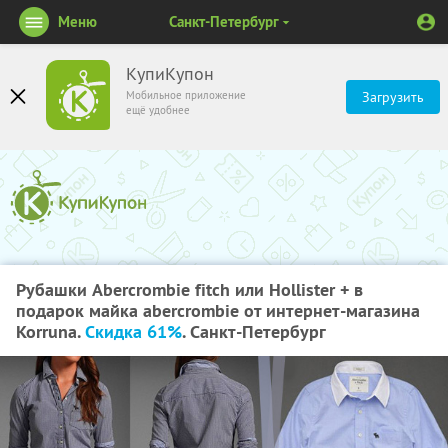
Меню
Санкт-Петербург
КупиКупон
Мобильное приложение
Загрузить
ещё удобнее
Рубашки Abercrombie fitch или Hollister + в
подарок майка abercrombie от интернет-магазина
Korruna.
Скидка 61%
. Санкт-Петербург