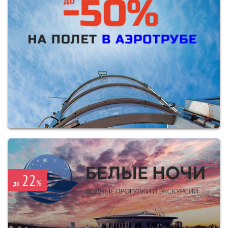
22
%
до