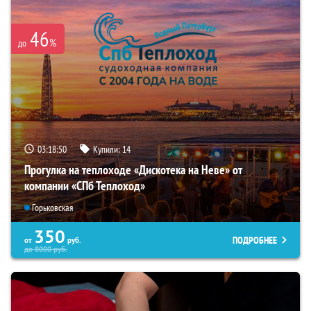
46
%
до
03:18:48
Купили:
14
Прогулка на теплоходе «Дискотека на Неве» от
компании «СПб Теплоход»
Горьковская
350
ПОДРОБНЕЕ
от
руб.
до
8000
руб.