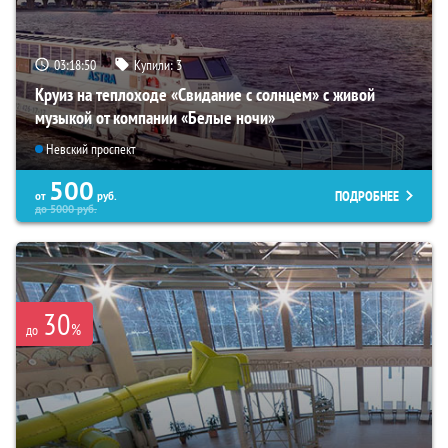
03:18:48
Купили:
3
Круиз на теплоходе «Свидание с солнцем» с живой
музыкой от компании «Белые ночи»
Невский проспект
500
ПОДРОБНЕЕ
от
руб.
до
5000
руб.
30
%
до