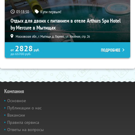
03:18:48
Купи первым!
Отдых для двоих с питанием в отеле Arthurs Spa Hotel
by Mercure в Мытищах
Московская обл., г. Мытищи, д. Ларево, ул. Хвойная, стр. 26
2828
ПОДРОБНЕЕ
от
руб.
до
65700
руб.
Компания
Основное
Публикации о нас
Вакансии
Правила сервиса
Ответы на вопросы