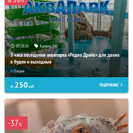
%
до
03:18:48
Купили:
340
3 часа посещения аквапарка «Родео Драйв» для двоих
в будни и выходные
Озерки
250
ПОДРОБНЕЕ
от
руб.
-37
%