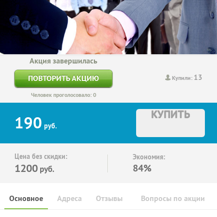
Акция завершилась
13
ПОВТОРИТЬ АКЦИЮ
Купили:
Человек проголосовало: 0
КУПИТЬ
190
руб.
Цена без скидки:
Экономия:
1200
84%
руб.
Основное
Адреса
Отзывы
Вопросы по акции