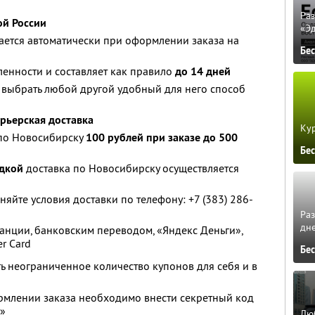
Ра
ой России
«Э
ается автоматически при оформлении заказа на
Бе
ленности и составляет как правило
до 14 дней
 выбрать любой другой удобный для него способ
рьерская доставка
Кур
 по Новосибирску
100 рублей при заказе до 500
Бе
идкой
доставка по Новосибирску осуществляется
няйте условия доставки по телефону: +7 (383) 286-
Ра
дне
анции, банковским переводом, «Яндекс Деньги»,
er Card
Бе
ть неограниченное количество купонов для себя и в
рмлении заказа необходимо внести секретный код
у»
Люб