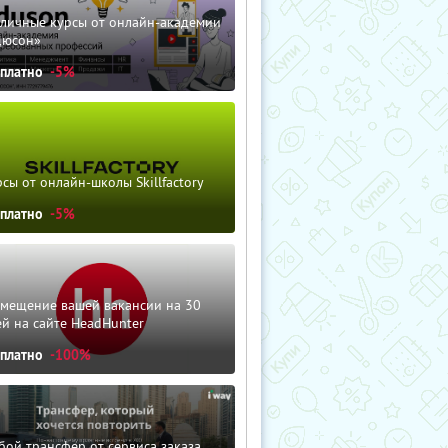
зличные курсы от онлайн-академии
дюсон»
сплатно
-5%
сы от онлайн-школы Skillfactory
сплатно
-5%
змещение вашей вакансии на 30
й на сайте HeadHunter
сплатно
-100%
ой трансфер от сервиса заказа