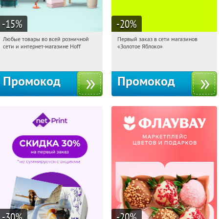
-15
%
-20
%
Любые товары во всей розничной
Первый заказ в сети магазинов
16:11:34
Получили:
83
16:11:34
Получи первым!
сети и интернет-магазине Hoff
«Золотое Яблоко»
Москва, 1-й Волоколамский проезд,
Россия
10с1
Промокод
Промокод
-30
%
-20
%