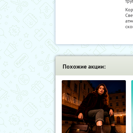
тру
Кор
Све
атм
ско
Похожие акции: