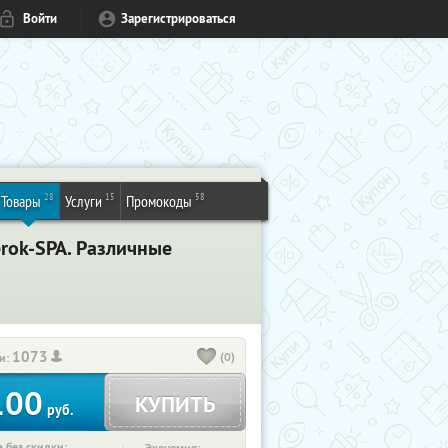
Войти
Зарегистрироваться
28
15
58
Товары
Услуги
Промокоды
rok-SPA. Различные
1073
(0)
и:
100
КУПИТЬ
руб.
 без скидки: