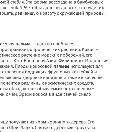
мой стебля. Эта форма воссоздана в бамбуковых
чах Lerok-SPA, чтобы донести до всех, кто будет их
ерцать, редчайшую красоту окружающей природы.
осовая пальма – одно из наиболее
пространенных тропических растений. Кокос —
отическое растение морских побережий, его
ина — Юго-Восточная Азия: Филиппины, Индонезия,
айзия. Плоды кокосовой пальмы используют для
готовления бодрящих фруктовых коктейлей и
епляющих здоровье напитков, а также в качестве
понентов различных косметических средств.
осы обладают незабываемым божественным
ни с чем. Орехи кокоса в виде свечей смело
ицу получают из коры коричного дерева. Его
ина Шри-Ланка. Снятую с деревьев кору сушат