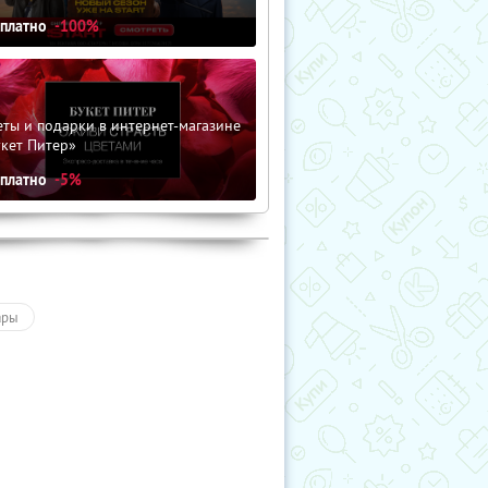
сплатно
-100%
ты и подарки в интернет-магазине
кет Питер»
сплатно
-5%
ары