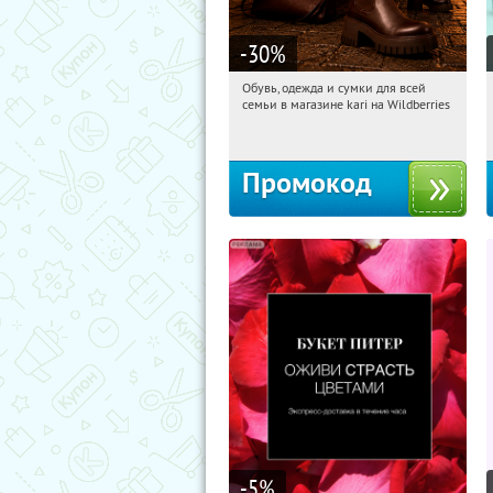
-30
%
Обувь, одежда и сумки для всей
16:11:34
Получили:
30
семьи в магазине kari на Wildberries
Россия
Промокод
-5
%