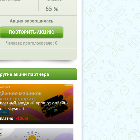
Экономия:
65
%
Акция завершилась
ПОВТОРИТЬ АКЦИЮ
Человек проголосовало: 0
ругие акции партнера
сплатный вводный урок от онлайн-
олы Skysmart
сплатно
-100%