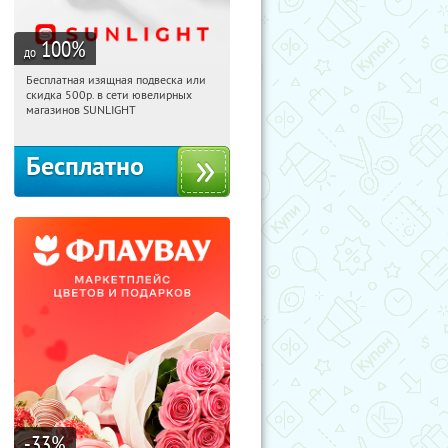
100
%
до
Бесплатная изящная подвеска или
16:11:34
Получили:
73
скидка 500р. в сети ювелирных
Россия
магазинов SUNLIGHT
Бесплатно
-33
%