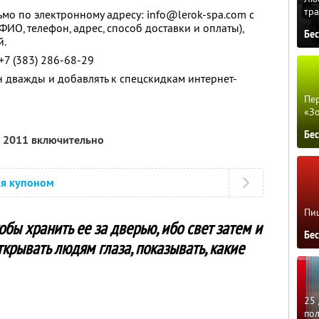
тра
мо по электронному адресу: info@lerok-spa.com с
ИО, телефон, адрес, способ доставки и оплаты),
Бе
й.
+7 (383) 286-68-29
н дважды и добавлять к спецскидкам интернет-
Пер
«З
Бе
а 2011 включительно
ся купоном
Пиц
обы хранить ее за дверью, ибо свет затем и
Бе
открывать людям глаза, показывать, какие
25 
по