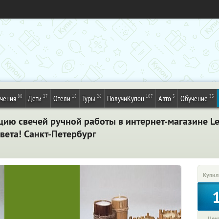
88
27
18
26
107
3
33
ечения
Дети
Отели
Туры
ПолучиКупон
Авто
Обучение
цию свечей ручной работы в интернет-магазине Le
вета! Санкт-Петербург
Купил
Цена