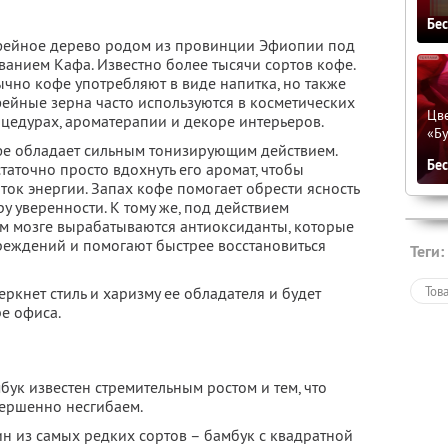
Бе
ейное дерево родом из провинции Эфиопии под
ванием Кафа. Известно более тысячи сортов кофе.
чно кофе употребляют в виде напитка, но также
ейные зерна часто используются в косметических
Цве
цедурах, ароматерапии и декоре интерьеров.
«Бу
е обладает сильным тонизирующим действием.
Бе
таточно просто вдохнуть его аромат, чтобы
ок энергии. Запах кофе помогает обрести ясность
у уверенности. К тому же, под действием
м мозге вырабатываются антиоксиданты, которые
реждений и помогают быстрее восстановиться
Теги:
Тов
кнет стиль и харизму ее обладателя и будет
е офиса.
бук известен стремительным ростом и тем, что
ершенно несгибаем.
н из самых редких сортов – бамбук с квадратной