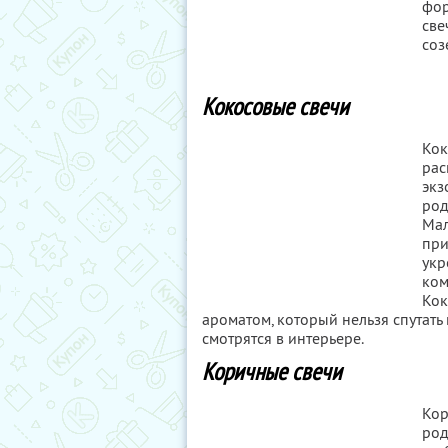
фор
све
соз
Кокосовые свечи
Кок
рас
экз
род
Мал
при
укр
ком
Кок
ароматом, который нельзя спутать 
смотрятся в интерьере.
Коричные свечи
Кор
род