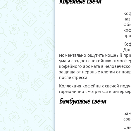
Кофейные свечи
Коф
наз
Обы
коф
про
Коф
Дос
моментально ощутить мощный прит
ума и создает спокойную атмосфер
кофейного аромата в человеческо
защищают нервные клетки от пов
после стресса.
Коллекция кофейных свечей подчер
гармонично смотреться в интерьер
Бамбуковые свечи
Бам
сов
Оди