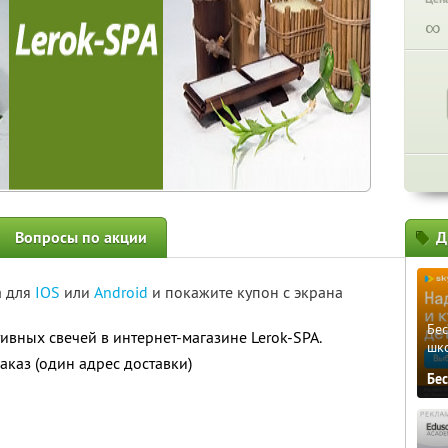
∞
Вопросы по акции
Д
а для
IOS
или
Android
и покажите купон с экрана
Бе
ивных свечей в интернет-магазине Lerok-SPA.
шк
аказ (один адрес доставки)
Бе