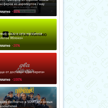
нсферов из аэропортов i'way
сплатно
-10%
вый заказ в сети магазинов
олотое Яблоко»
сплатно
-20%
ца от доставки «Два берега»
сплатно
-100%
дней бесплатно в START для новых
льзователей