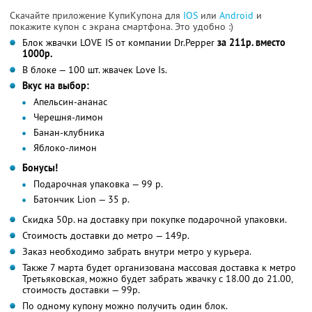
Скачайте приложение КупиКупона для
IOS
или
Android
и
покажите купон с экрана смартфона. Это удобно :)
Блок жвачки LOVE IS от компании Dr.Pepper
за 211р. вместо
1000р.
В блоке — 100 шт. жвачек Love Is.
Вкус на выбор:
Апельсин-ананас
Черешня-лимон
Банан-клубника
Яблоко-лимон
Бонусы!
Подарочная упаковка — 99 р.
Батончик Lion — 35 р.
Скидка 50р. на доставку при покупке подарочной упаковки.
Стоимость доставки до метро — 149р.
Заказ необходимо забрать внутри метро у курьера.
Также 7 марта будет организована массовая доставка к метро
Третьяковская, можно будет забрать жвачку с 18.00 до 21.00,
стоимость доставки — 99р.
По одному купону можно получить один блок.