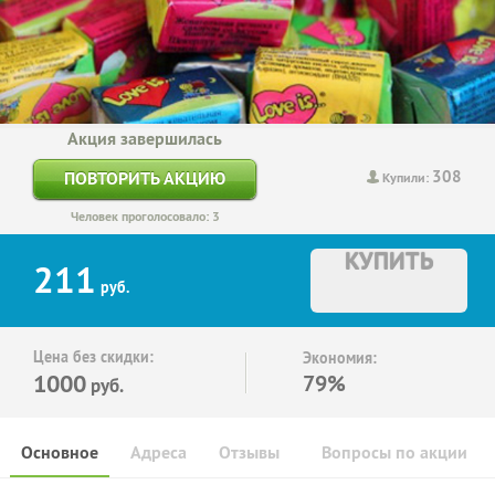
Акция завершилась
308
ПОВТОРИТЬ АКЦИЮ
Купили:
Человек проголосовало: 3
КУПИТЬ
211
руб.
Цена без скидки:
Экономия:
1000
79%
руб.
Основное
Адреса
Отзывы
Вопросы по акции