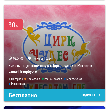
-30
%
02:04:05
Получили:
3284
Билеты на детские шоу в «Цирке чудес» в Москве и
Санкт-Петербурге
Нагорная
Калужская
Речной вокзал
Молодёжная
Московская
Бесплатно
ПОДРОБНЕЕ