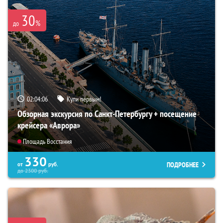
30
%
до
02:04:05
Купи первым!
Обзорная экскурсия по Санкт-Петербургу + посещение
крейсера «Аврора»
Площадь Восстания
330
ПОДРОБНЕЕ
от
руб.
до
2300
руб.