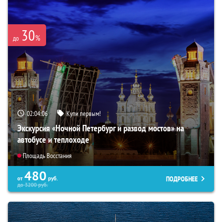
30
%
до
02:04:05
Купи первым!
Экскурсия «Ночной Петербург и развод мостов» на
автобусе и теплоходе
Площадь Восстания
480
ПОДРОБНЕЕ
от
руб.
до
3200
руб.