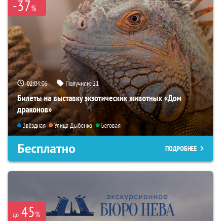
-37
%
02:04:05
Получили:
21
Билеты на выставку экзотических животных «Дом
драконов»
Звёздная
Улица Дыбенко
Беговая
Бесплатно
ПОДРОБНЕЕ
45
%
до