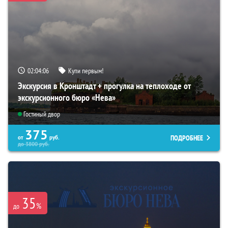
02:04:05
Купи первым!
Экскурсия в Кронштадт + прогулка на теплоходе от
экскурсионного бюро «Нева»
Гостиный двор
375
ПОДРОБНЕЕ
от
руб.
до
3800
руб.
35
%
до