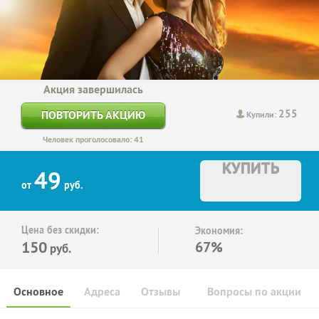
Акция завершилась
255
ПОВТОРИТЬ АКЦИЮ
Купили:
Человек проголосовало: 41
КУПИТЬ
49
от
руб.
Цена без скидки:
Экономия:
150
67%
руб.
Основное
Адреса
Отзывы
Вопросы по акции