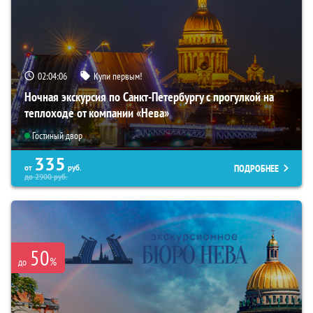
02:04:05
Купи первым!
Ночная экскурсия по Санкт-Петербургу с прогулкой на
теплоходе от компании «Нева»
Гостиный двор
335
ПОДРОБНЕЕ
от
руб.
до
2900
руб.
50
%
до