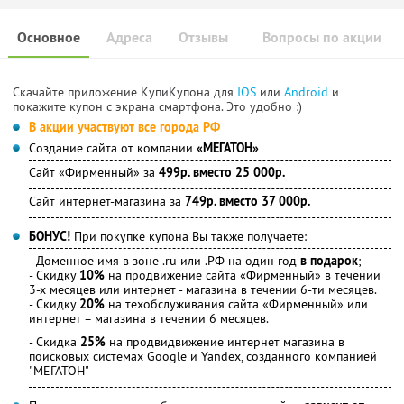
Основное
Адреса
Отзывы
Вопросы по акции
Скачайте приложение КупиКупона для
IOS
или
Android
и
покажите купон с экрана смартфона. Это удобно :)
В акции участвуют все города РФ
Создание сайта от компании
«МЕГАТОН»
Сайт «Фирменный» за
499р. вместо 25 000р.
Сайт интернет-магазина за
749р. вместо 37 000р.
БОНУС!
При покупке купона Вы также получаете:
- Доменное имя в зоне .ru или .РФ на один год
в подарок
;
- Скидку
10%
на продвижение сайта «Фирменный» в течении
3-х месяцев или интернет - магазина в течении 6-ти месяцев.
- Скидку
20%
на техобслуживания сайта «Фирменный» или
интернет – магазина в течении 6 месяцев.
- Скидка
25%
на продвидвижение интернет магазина в
поисковых системах Google и Yandex, созданного компанией
"МЕГАТОН"