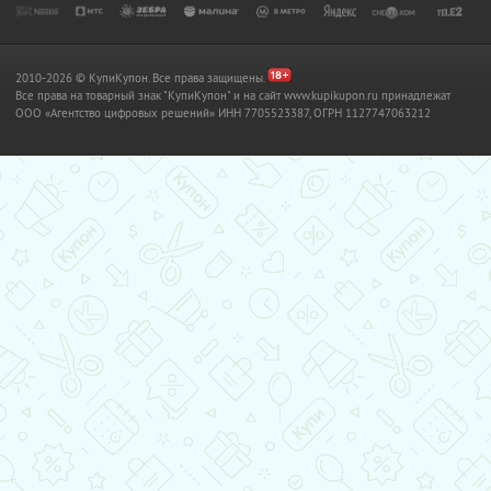
2010-2026 © КупиКупон. Все права защищены.
Все права на товарный знак "КупиКупон" и на сайт www.kupikupon.ru принадлежат
OOO «Агентство цифровых решений» ИНН 7705523387, ОГРН 1127747063212