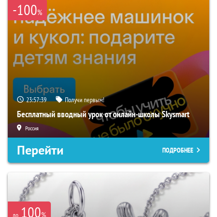
-100
%
23:57:38
Получи первым!
Бесплатный вводный урок от онлайн-школы Skysmart
Россия
Перейти
ПОДРОБНЕЕ
100
%
до