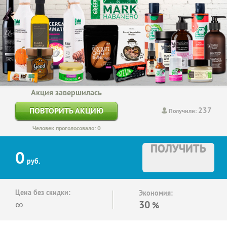
Акция завершилась
237
ПОВТОРИТЬ АКЦИЮ
Получили:
Человек проголосовало: 0
ПОЛУЧИТЬ
0
руб.
Цена без скидки:
Экономия:
∞
30
%