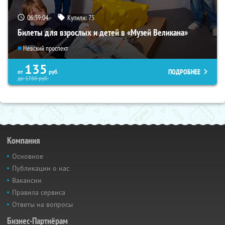
06:39:03
Купили:
75
Билеты для взрослых и детей в «Музей Великана»
Невский проспект
135
ПОДРОБНЕЕ
от
руб.
до
1780
руб.
Компания
Основное
Публикации о нас
Вакансии
Правила сервиса
Ответы на вопросы
Бизнес-Партнёрам