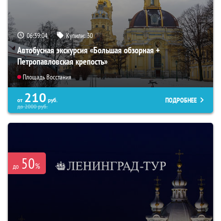
06:39:03
Купили:
30
Автобусная экскурсия «Большая обзорная +
Петропавловская крепость»
Площадь Восстания
210
ПОДРОБНЕЕ
от
руб.
до
2000
руб.
50
%
до