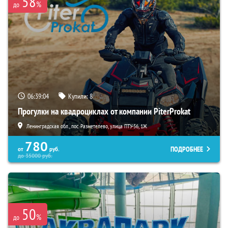
58
%
до
06:39:03
Купили:
8
Прогулки на квадроциклах от компании PiterProkat
Ленинградская обл., пос. Разметелево, улица ПТУ-56, 1Ж
780
ПОДРОБНЕЕ
от
руб.
до
35000
руб.
50
%
до