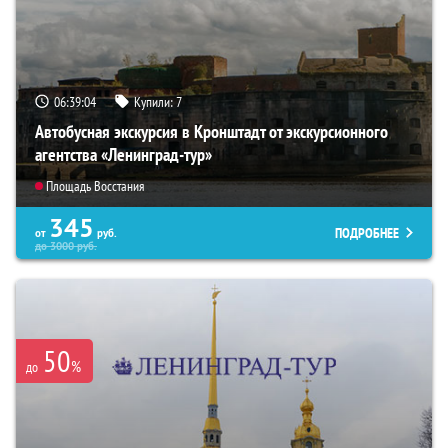
06:39:03
Купили:
7
Автобусная экскурсия в Кронштадт от экскурсионного
агентства «Ленинград-тур»
Площадь Восстания
345
ПОДРОБНЕЕ
от
руб.
до
3000
руб.
50
%
до