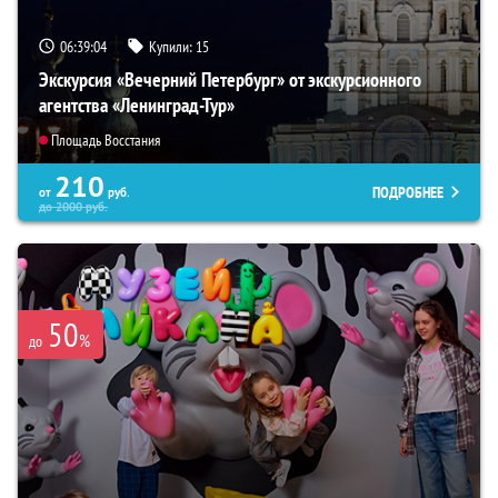
06:39:03
Купили:
15
Экскурсия «Вечерний Петербург» от экскурсионного
агентства «Ленинград-Тур»
Площадь Восстания
210
ПОДРОБНЕЕ
от
руб.
до
2000
руб.
50
%
до