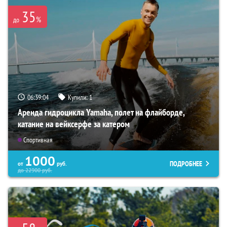
35
%
до
06:39:03
Купили:
1
Аренда гидроцикла Yamaha, полет на флайборде,
катание на вейксерфе за катером
Спортивная
1000
ПОДРОБНЕЕ
от
руб.
до
22900
руб.