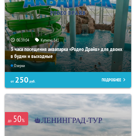
06:39:03
Купили:
341
3 часа посещения аквапарка «Родео Драйв» для двоих
в будни и выходные
Озерки
250
ПОДРОБНЕЕ
от
руб.
50
%
до