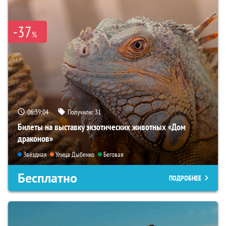
-37
%
06:39:03
Получили:
31
Билеты на выставку экзотических животных «Дом
драконов»
Звёздная
Улица Дыбенко
Беговая
Бесплатно
ПОДРОБНЕЕ