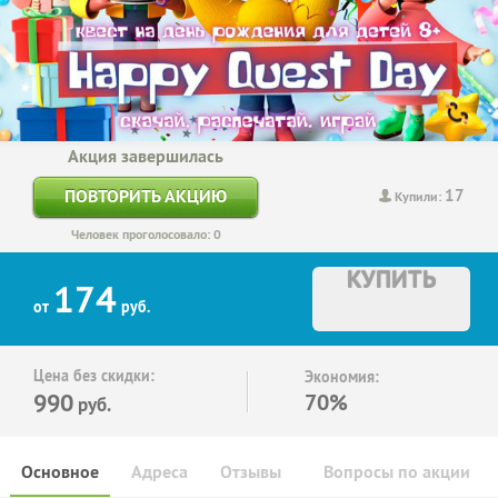
Акция завершилась
17
ПОВТОРИТЬ АКЦИЮ
Купили:
Человек проголосовало: 0
КУПИТЬ
174
от
руб.
Цена без скидки:
Экономия:
990
70%
руб.
Основное
Адреса
Отзывы
Вопросы по акции