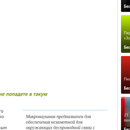
Бе
Пер
«З
Бе
Пиц
Бе
е попадете в такую
го
25 
Микронаушник предназначен для
но
по
обеспечения незаметной для
окружающих беспроводной связи с
ным
Бе