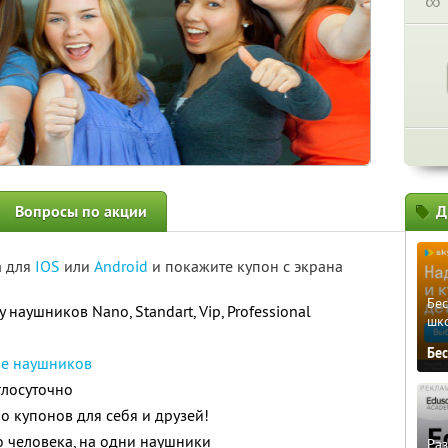
∞
Вопросы по акции
Д
а для
IOS
или
Android
и покажите купон с экрана
Бе
 наушников Nano, Standart, Vip, Professional
шк
Бе
ие наушников
глосуточно
о купонов для себя и друзей!
о человека, на одни наушники
Ра