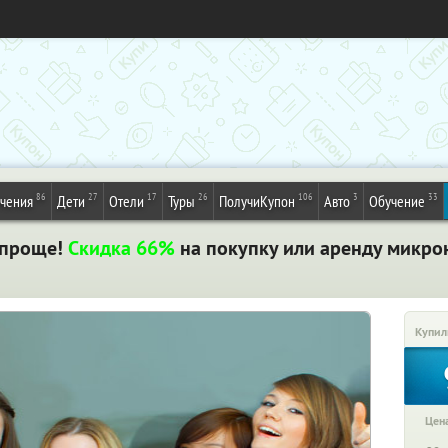
86
27
17
26
106
3
33
ечения
Дети
Отели
Туры
ПолучиКупон
Авто
Обучение
о проще!
Скидка 66%
на покупку или аренду микро
Купил
Цена