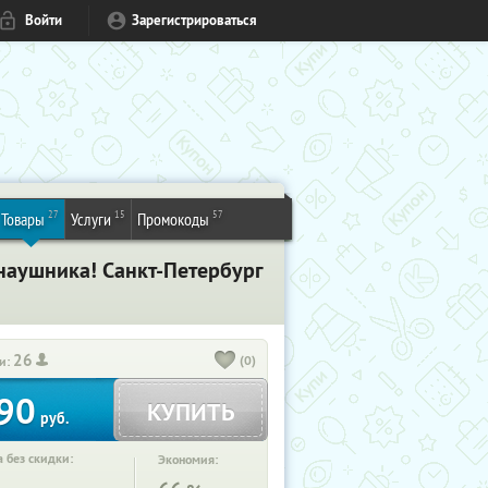
Войти
Зарегистрироваться
27
15
57
Товары
Услуги
Промокоды
наушника! Санкт-Петербург
26
(0)
и:
90
КУПИТЬ
руб.
 без скидки:
Экономия: