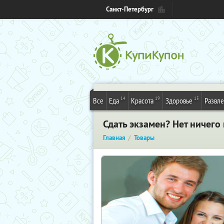
Санкт-Петербург
14
19
15
Все
Еда
Красота
Здоровье
Развл
Сдать экзамен? Нет ничег
Главная
Товары