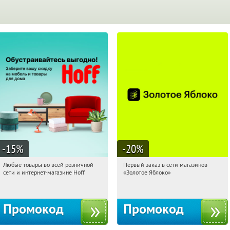
-15
%
-20
%
Любые товары во всей розничной
Первый заказ в сети магазинов
14:14:47
Получили:
83
14:14:47
Получи первым!
сети и интернет-магазине Hoff
«Золотое Яблоко»
Москва, 1-й Волоколамский проезд,
Россия
10с1
Промокод
Промокод