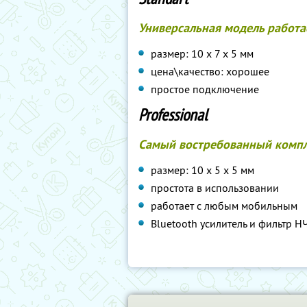
Универсальная модель работ
размер: 10 х 7 х 5 мм
цена\качество: хорошее
простое подключение
Professional
Самый востребованный компле
размер: 10 х 5 х 5 мм
простота в использовании
работает с любым мобильным
Bluetooth усилитель и фильтр Н