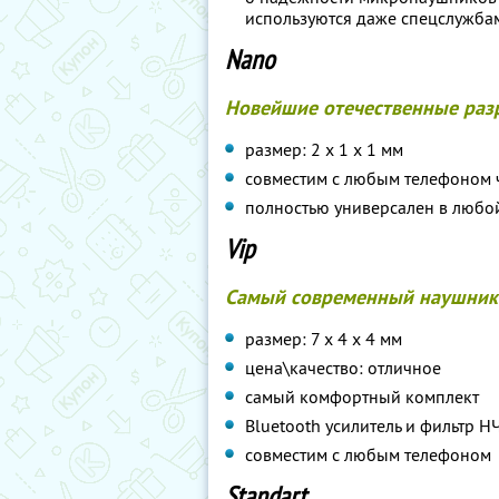
используются даже спецслужба
Nano
Новейшие отечественные раз
размер: 2 х 1 х 1 мм
совместим с любым телефоном 
полностью универсален в любо
Vip
Самый современный наушник
размер: 7 х 4 х 4 мм
цена\качество: отличное
самый комфортный комплект
Bluetooth усилитель и фильтр Н
совместим с любым телефоном
Standart