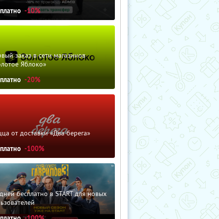
сплатно
-10%
вый заказ в сети магазинов
олотое Яблоко»
сплатно
-20%
ца от доставки «Два берега»
сплатно
-100%
дней бесплатно в START для новых
льзователей
сплатно
-100%