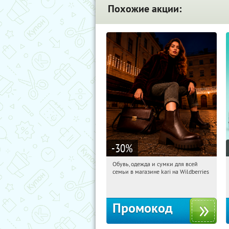
Похожие акции:
-30
%
Обувь, одежда и сумки для всей
14:14:47
Получили:
1
семьи в магазине kari на Wildberries
Россия
Промокод