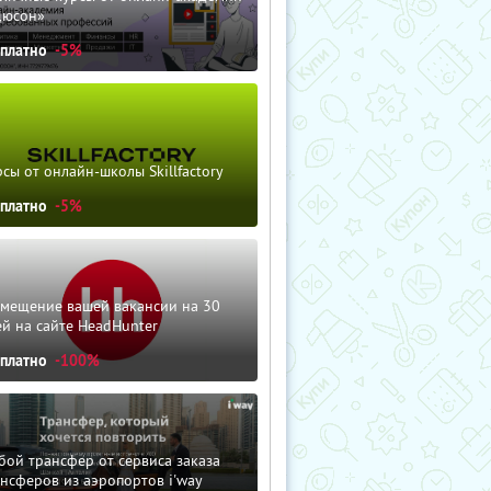
дюсон»
сплатно
-5%
сы от онлайн-школы Skillfactory
сплатно
-5%
змещение вашей вакансии на 30
й на сайте HeadHunter
сплатно
-100%
ой трансфер от сервиса заказа
нсферов из аэропортов i'way