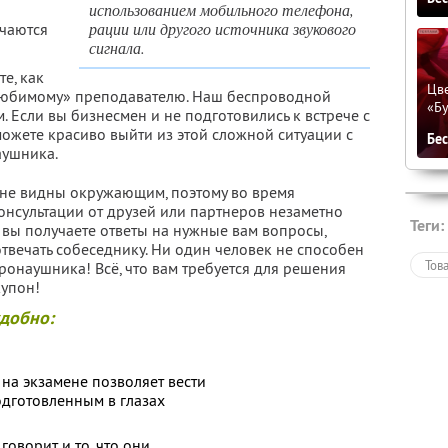
использованием мобильного телефона,
рации или другого источника звукового
чаются
сигнала.
те, как
Цве
 «любимому» преподавателю. Наш беспроводной
«Бу
 Если вы бизнесмен и не подготовились к встрече с
ожете красиво выйти из этой сложной ситуации с
Бе
ушника.
е видны окружающим, поэтому во время
онсультации от друзей или партнеров незаметно
Теги:
 вы получаете ответы на нужные вам вопросы,
отвечать собеседнику. Ни один человек не способен
Тов
ронаушника! Всё, что вам требуется для решения
купон!
добно:
на экзамене позволяет вести
одготовленным в глазах
оворит и то, что они