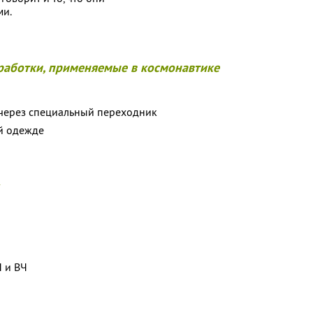
ми.
работки, применяемые в космонавтике
через специальный переходник
й одежде
Ч и ВЧ