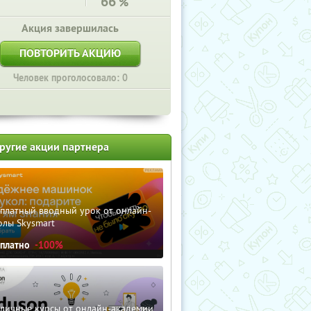
66
%
Акция завершилась
ПОВТОРИТЬ АКЦИЮ
Человек проголосовало: 0
ругие акции партнера
сплатный вводный урок от онлайн-
олы Skysmart
сплатно
-100%
зличные курсы от онлайн-академии