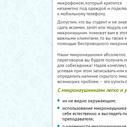
микрофоном, который крепится
незаметно под одеждой и подклю
к мобильному телефону.
Допустим, что вы студент и не знае
сдать экзамен, зачёт или модуль
микронаушник поможет вам в этом.
важными клиентами, то вы также м
помощью беспроводного микрона
Наши микронаушники абсолютно н
переговоров вы будете получать к
для собеседника! Надев комплект,
успевая при этом записывать или 
определить наличие скрытого мик
возникших проблем, – это купить 
С микронаушниками легко и у
их не видно окружающим;
использование микронаушника 
себя естественно и выглядеть п
преподавателя;
о надежности микронаушников г