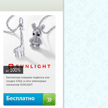
100
%
до
Бесплатная изящная подвеска или
14:14:47
Получили:
73
скидка 500р. в сети ювелирных
Россия
магазинов SUNLIGHT
Бесплатно