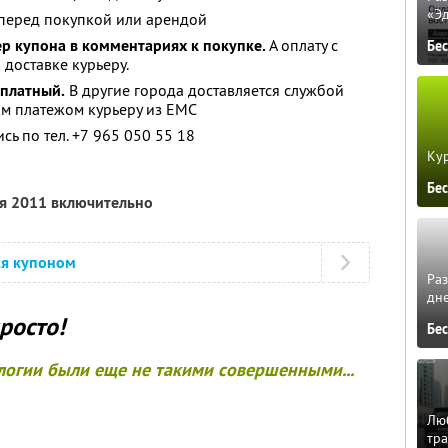
«Э
перед покупкой или арендой
р купона в комментариях к покупке.
А оплату с
Бе
доставке курьеру.
сплатный.
В другие города доставляется службой
м платежом курьеру из ЕМС
сь по тел. +7 965 050 55 18
Кур
Бе
ря 2011 включительно
ся купоном
Ра
дне
росто!
Бе
ологии были еще не такими совершенными...
Люб
тра