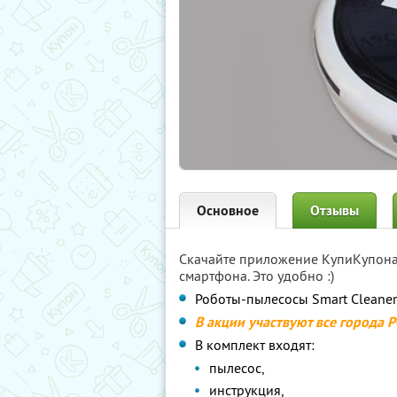
Основное
Отзывы
Скачайте приложение КупиКупон
смартфона. Это удобно :)
Роботы-пылесосы Smart Cleane
В акции участвуют все города 
В комплект входят:
пылесос,
инструкция,