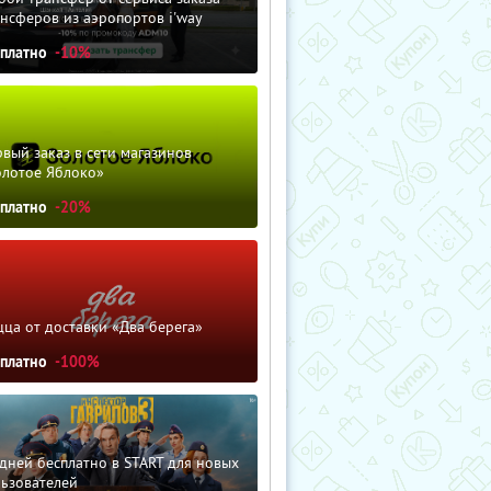
нсферов из аэропортов i'way
сплатно
-10%
вый заказ в сети магазинов
олотое Яблоко»
сплатно
-20%
ца от доставки «Два берега»
сплатно
-100%
дней бесплатно в START для новых
льзователей