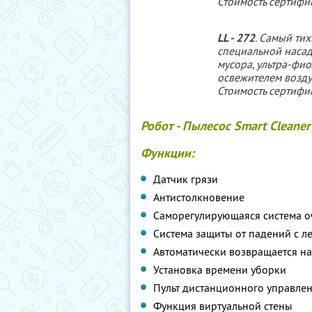
Стоимость сертифи
LL - 272
. Самый ти
специальной наса
мусора, ультра-фи
освежителем возду
Стоимость сертифи
Робот - Пылесос Smart Cleaner
Функции:
Датчик грязи
Антистолкновение
Саморегулирующаяся система о
Система защиты от падений с ле
Автоматически возвращается на
Установка времени уборки
Пульт дистанционного управле
Функция виртуальной стены