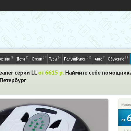
88
27
18
26
107
3
33
ечения
Дети
Отели
Туры
ПолучиКупон
Авто
Обучение
eaner серии LL
от 6615 р.
Наймите себе помощника 
-Петербург
Купил
от
Цена