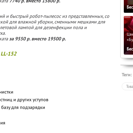
ката
7740 р. вместо 15800 р.
Бе
хий и быстрый робот-пылесос из представленных, со
дкой для влажной уборки, сменными мешками для
олетовой лампой для дезенфекции пола и
ха.
Цве
ката
за
9550 р. вместо 19500 р.
«Бу
Бе
 LL-152
Теги:
Тов
чистки
стниц и других уступов
 базу для подзарядки
ния