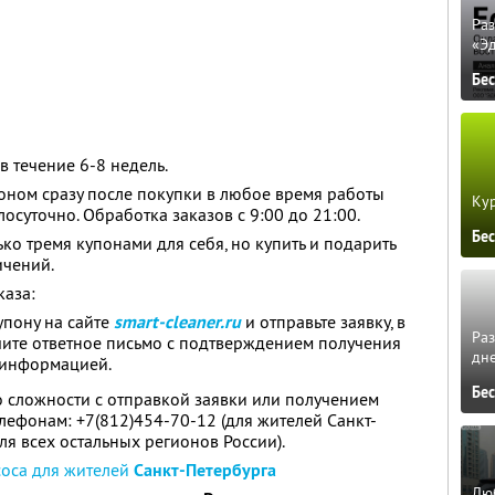
Ра
«Э
Бе
в течение 6-8 недель.
оном сразу после покупки в любое время работы
Кур
лосуточно. Обработка заказов с 9:00 до 21:00.
Бе
ко тремя купонами для себя, но купить и подарить
ичений.
каза:
упону на сайте
smart-cleaner.ru
и отправьте заявку, в
Ра
чите ответное письмо с подтверждением получения
дне
 информацией.
Бе
бо сложности с отправкой заявки или получением
елефонам: +7(812)454-70-12 (для жителей Санкт-
для всех остальных регионов России).
оса для жителей
Санкт-Петербурга
Люб