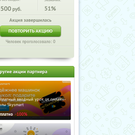
Экономия:
9500
51%
руб.
Акция завершилась
ПОВТОРИТЬ АКЦИЮ
Человек проголосовало: 0
ругие акции партнера
сплатный вводный урок от онлайн-
олы Skysmart
сплатно
-100%