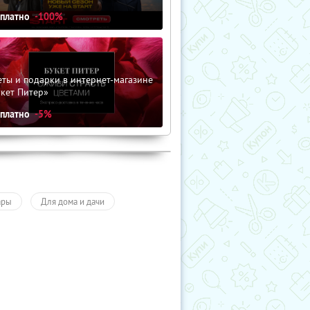
сплатно
-100%
ты и подарки в интернет-магазине
кет Питер»
сплатно
-5%
ары
Для дома и дачи