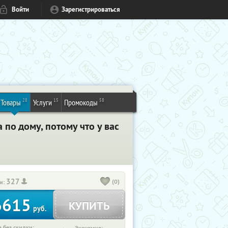
Войти
Зарегистрироваться
28
15
58
Товары
Услуги
Промокоды
по дому, потому что у вас
327
(0)
и:
6615
КУПИТЬ
руб.
 без скидки: