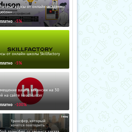
зличные курсы от онлайн-академии
дюсон»
сплатно
-5%
сы от онлайн-школы Skillfactory
сплатно
-5%
змещение вашей вакансии на 30
й на сайте HeadHunter
сплатно
-100%
ой трансфер от сервиса заказа