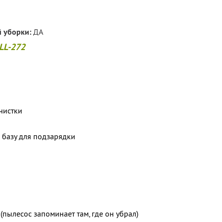
 уборки:
ДА
 LL-272
чистки
 базу для подзарядки
(пылесос запоминает там, где он убрал)