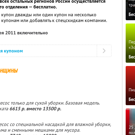
всех остальных регионов России осуществляется
тра
го отделения — бесплатно.
 купон дважды или один купон на несколько
Бе
о купонам или добавлять к спецскидкам компании.
бря 2011 включительно
Пер
«З
ся купоном
Бе
енщины
Пиц
Бе
сос только для сухой уборки. Базовая модель.
ката
6615 р. вместо 13500 р.
сос со специальной насадкой для влажной уборки,
25 
ума и сменными мешками для мусора.
по