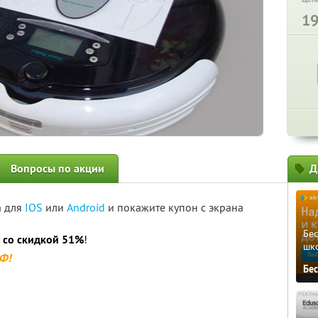
1
Вопросы по акции
Д
а для
IOS
или
Android
и покажите купон с экрана
Бе
r
со скидкой 51%
!
шк
РФ!
Бе