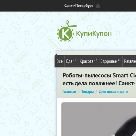
Санкт-Петербург
14
19
15
Все
Еда
Красота
Здоровье
Развл
Роботы-пылесосы Smart Cl
есть дела поважнее! Санкт
Главная
Товары
Для дома и дачи