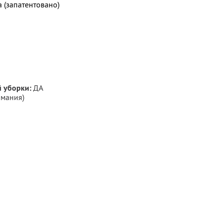
 (запатентовано)
 уборки:
ДА
рмания)