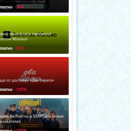
сплатно
-10%
вый заказ в сети магазинов
олотое Яблоко»
сплатно
-20%
ца от доставки «Два берега»
сплатно
-100%
дней бесплатно в START для новых
льзователей
сплатно
-100%