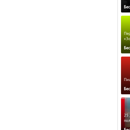
Бе
Пер
«З
Бе
Пиц
Бе
25 
по
Бе