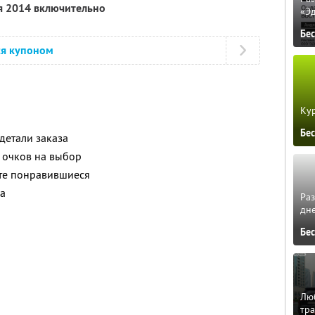
я 2014 включительно
«Э
Бе
ся купоном
Кур
Бе
детали заказа
 очков на выбор
те понравившиеся
за
Ра
дне
Бе
Люб
тра