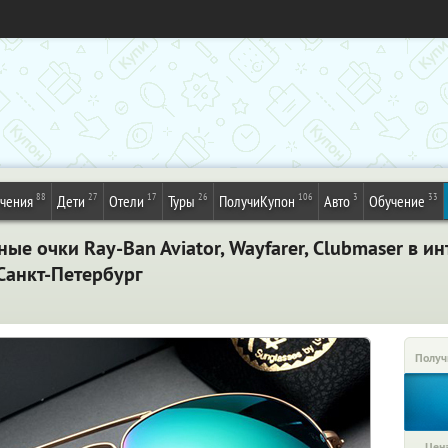
88
27
17
26
106
3
33
ечения
Дети
Отели
Туры
ПолучиКупон
Авто
Обучение
е очки Ray-Ban Aviator, Wayfarer, Clubmaser в ин
 Санкт-Петербург
Получ
Цена