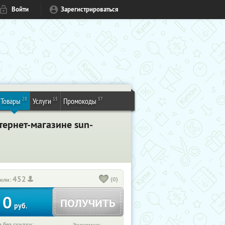
Войти
Зарегистрироваться
28
15
57
Товары
Услуги
Промокоды
тернет-магазине sun-
452
(0)
или:
0
ПОЛУЧИТЬ
руб.
 без скидки: