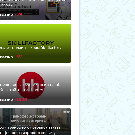
дюсон»
сплатно
-5%
сы от онлайн-школы Skillfactory
сплатно
-5%
змещение вашей вакансии на 30
й на сайте HeadHunter
сплатно
-100%
ой трансфер от сервиса заказа
нсферов из аэропортов i'way