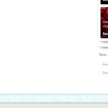
Цве
«Бу
Бе
Теги:
Акс
Пол