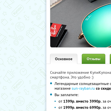
Основное
Отзывы
Скачайте приложение КупиКупон
смартфона. Это удобно :)
Легендарные солнцезащитные очк
магазине
sun-rayban.ru
со скид
Вы заплатите:
от
1399р. вместо 3990р.
за о
от
1999р. вместо 6990р.
за о