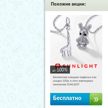
Похожие акции:
100
%
до
Бесплатная изящная подвеска или
04:58:53
Получили:
74
скидка 500р. в сети ювелирных
Россия
магазинов SUNLIGHT
Бесплатно