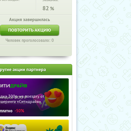
Экономия:
82
%
Акция завершилась
ПОВТОРИТЬ АКЦИЮ
Человек проголосовало: 0
ругие акции партнера
дка 300р. на поездку от
ршеринга «Ситидрайв»
сплатно
-50%