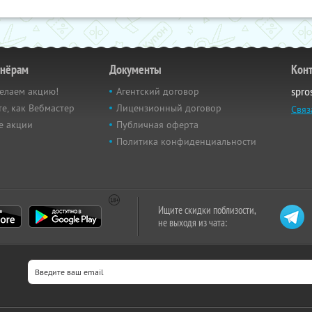
тнёрам
Документы
Кон
елаем акцию!
Агентский договор
spro
е, как Вебмастер
Лицензионный договор
Связ
е акции
Публичная оферта
Политика конфиденциальности
Ищите скидки поблизости,
не выходя из чата: