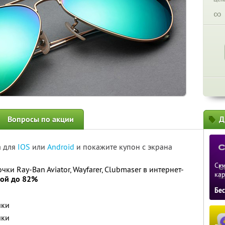
∞
Вопросы по акции
Д
а для
IOS
или
Android
и покажите купон с экрана
Ски
и Ray-Ban Aviator, Wayfarer, Clubmaser в интернет-
ка
кой до 82%
Бе
чки
чки