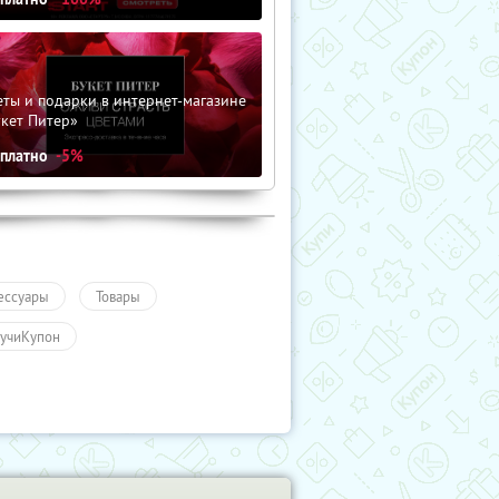
ты и подарки в интернет-магазине
кет Питер»
сплатно
-5%
ессуары
Товары
учиКупон