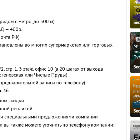
Бро
пол
Пу
рядом c метро, до 500 м)
Бе
АД — 400р.
Почта РФ)
установлены во многих супермаркетах или торговых
Бро
ино
Пу
Бе
/2, стр. 1, 3 этаж, офис 10 (в 20 шагах от выхода
ургеневская или Чистые Пруды)
о предварительной записи по телефону)
д. 36
Бе
етом скидки
шк
енной репликой
Бе
ими специальными предложениями компании
 вы также можете уточнить по телефону компании:
Ра