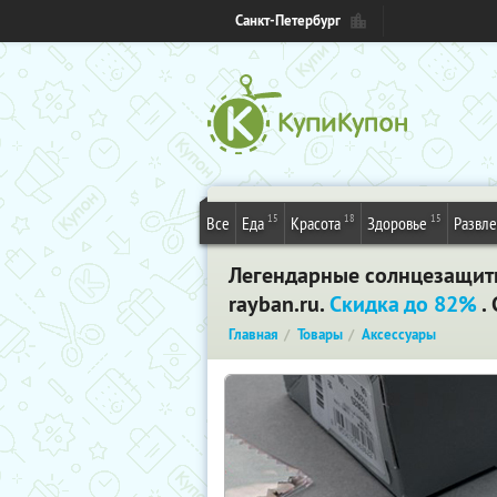
Санкт-Петербург
15
18
15
Все
Еда
Красота
Здоровье
Развл
Легендарные солнцезащитны
rayban.ru.
Скидка до 82%
.
Главная
Товары
Аксессуары