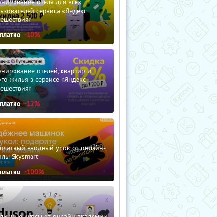
нирование отеля для всех
ьзователей сервиса «Яндекс
тешествия»
сплатно
-10%
нирование отелей, квартир и
го жилья в сервисе «Яндекс
тешествия»
сплатно
-12%
сплатный вводный урок от онлайн-
олы Skysmart
сплатно
-100%
зличные курсы от онлайн-академии