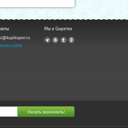
такты
Мы в Соцсетях
si@kupikupon.ru
аться с нами