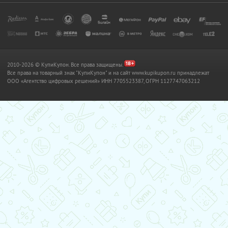
2010-2026 © КупиКупон. Все права защищены.
Все права на товарный знак "КупиКупон" и на сайт www.kupikupon.ru принадлежат
OOO «Агентство цифровых решений» ИНН 7705523387, ОГРН 1127747063212