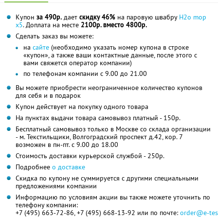
Купон
за 490р.
дает
скидку 46%
на паровую швабру
H2o mop
x5
. Доплата на месте
2100р. вместо 4800р.
Сделать заказ вы можете:
на
сайте
(необходимо указать номер купона в строке
«купон», а также ваши контактные данные, после этого с
вами свяжется оператор компании)
по телефонам компании с 9.00 до 21.00
Вы можете приобрести неограниченное количество купонов
для себя и в подарок
Купон действует на покупку одного товара
На пунктах выдачи товара самовывоз платный - 150р.
Бесплатный самовывоз только в Москве со склада организации
- м. Текстильщики, Волгоградский проспект д.42, кор. 7
возможен в пн-пт. с 9.00 до 18.00
Стоимость доставки курьерской службой - 250р.
Подробнее
о доставке
Скидка по купону не суммируется с другими специальными
предложениями компании
Информацию по условиям акции вы также можете уточнить по
телефону компании:
+7 (495) 663-72-86, +7 (495) 668-13-92 или по почте:
order@e-tes