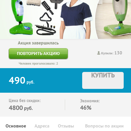
Акция завершилась
130
ПОВТОРИТЬ АКЦИЮ
Купили:
Человек проголосовало: 2
КУПИТЬ
490
руб.
Цена без скидки:
Экономия:
4800
46%
руб.
Основное
Адреса
Отзывы
Вопросы по акции