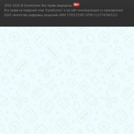
2010-2026 © КупиКупон. Все права защищены.
Все права на товарный знак "КупиКупон" и на сайт www.kupikupon.ru принадлежат
OOO «Агентство цифровых решений» ИНН 7705523387, ОГРН 1127747063212