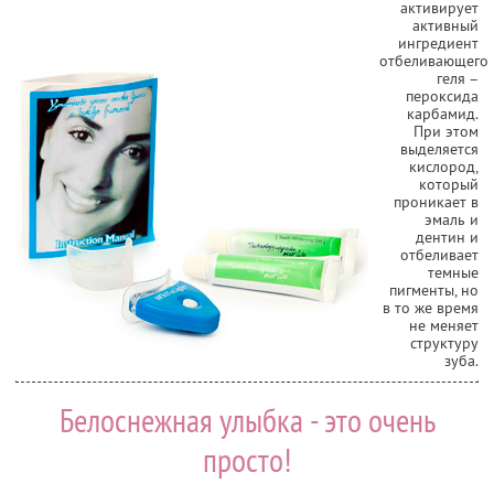
активирует
активный
ингредиент
отбеливающего
геля –
пероксида
карбамид.
При этом
выделяется
кислород,
который
проникает в
эмаль и
дентин и
отбеливает
темные
пигменты, но
в то же время
не меняет
структуру
зуба.
Белоснежная улыбка - это очень
просто!