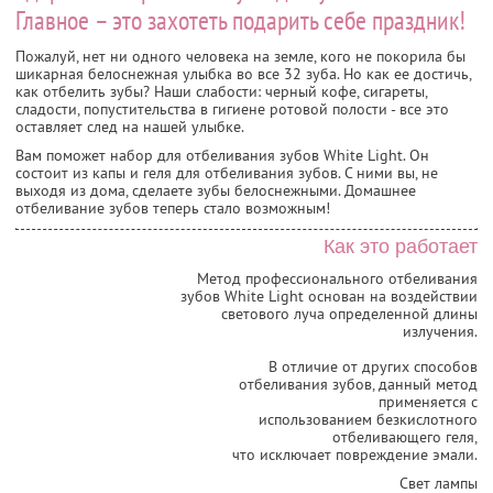
Главное – это захотеть подарить себе праздник!
Пожалуй, нет ни одного человека на земле, кого не покорила бы
шикарная белоснежная улыбка во все 32 зуба. Но как ее достичь,
как отбелить зубы? Наши слабости: черный кофе, сигареты,
сладости, попустительства в гигиене ротовой полости - все это
оставляет след на нашей улыбке.
Вам поможет набор для отбеливания зубов White Light. Он
состоит из капы и геля для отбеливания зубов. С ними вы, не
выходя из дома, сделаете зубы белоснежными. Домашнее
отбеливание зубов теперь стало возможным!
Как это работает
Метод профессионального отбеливания
зубов White Light основан на воздействии
светового луча определенной длины
излучения.
В отличие от других способов
отбеливания зубов, данный метод
применяется с
использованием безкислотного
отбеливающего геля,
что исключает повреждение эмали.
Свет лампы