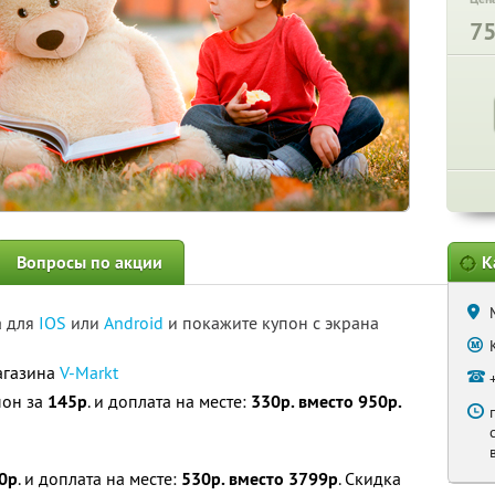
7
Вопросы по акции
К
а для
IOS
или
Android
и покажите купон с экрана
агазина
V-Markt
пон за
145р
. и доплата на месте:
330р. вместо 950р.
0р
. и доплата на месте:
530р. вместо 3799р
. Скидка