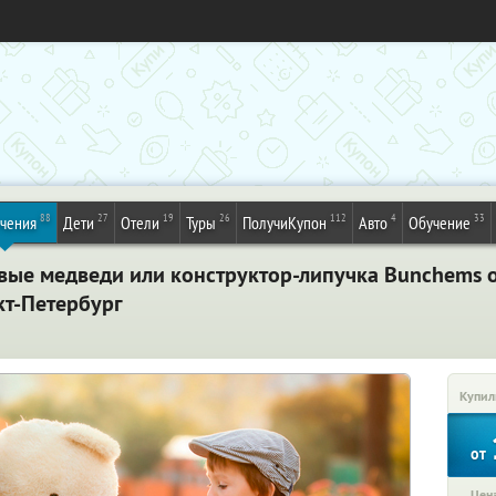
88
27
19
26
112
4
33
ечения
Дети
Отели
Туры
ПолучиКупон
Авто
Обучение
вые медведи или конструктор-липучка Bunchems о
кт-Петербург
Купил
от
Цена