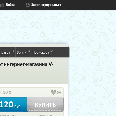
Войти
Зарегистрироваться
28
18
63
Товары
Услуги
Промокоды
т интернет-магазина V-
10
(0)
и:
120
КУПИТЬ
руб.
 без скидки: