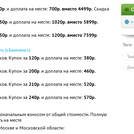
0р
. и доплата на месте:
700р. вместо 4499р.
Скидка
О
50р
. и доплата на месте
: 1020р. вместо 5899р.
v
50р
. и доплата на месте:
1200р. вместо 7599
р
.
Теги:
s («Бамчемс»)
Тов
ков. Купон за
120р
. и доплата на месте:
380р.
Для
ков. Купон за
200р
. и доплата на месте:
460р.
ков. Купон за
210р
. и доплата на месте:
520р.
ков. Купон за
240р
. и доплата на месте:
570р.
воначальным взносом от общей стоимости. Полную
ь на месте
 Москве и Московской области: