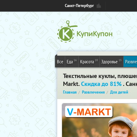
Санкт-Петербург
16
18
15
Все
Еда
Красота
Здоровье
Развл
Текстильные куклы, плюше
Markt.
Скидка до 81%
. Сан
Главная
Развлечения
Для детей