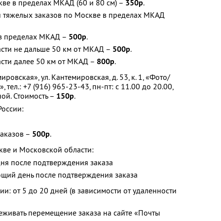
кве в пределах МКАД (60 и 80 см) –
350р
.
и тяжелых заказов по Москве в пределах МКАД
 в пределах МКАД –
500р
.
асти не дальше 50 км от МКАД –
500р
.
сти далее 50 км от МКАД –
800р
.
ировская», ул. Кантемировская, д. 53, к. 1, «Фото/
тел.: +7 (916) 965-23-43, пн-пт: с 11.00 до 20.00,
ной. Стоимость –
150р
.
России:
заказов –
500р
.
кве и Московской области:
дня после подтверждения заказа
ющий день после подтверждения заказа
ии: от 5 до 20 дней (в зависимости от удаленности
еживать перемещение заказа на сайте «Почты