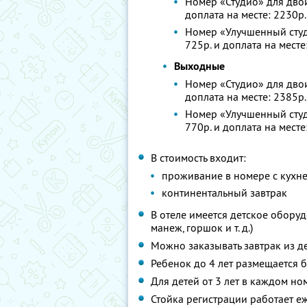
Номер «Студио» для двои
доплата на месте: 2230р.
Номер «Улучшенный студ
725р. и доплата на месте
Выходные
Номер «Студио» для двои
доплата на месте: 2385р.
Номер «Улучшенный студ
770р. и доплата на месте
В стоимость входит:
проживание в номере с кухн
континентальный завтрак
В отеле имеется детское оборуд
манеж, горшок и т. д.)
Можно заказывать завтрак из д
Ребенок до 4 лет размещается 
Для детей от 3 лет в каждом но
Стойка регистрации работает е