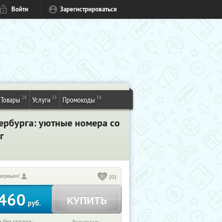
Войти
Зарегистрироваться
28
15
58
Товары
Услуги
Промокоды
тербурга: уютные номера со
г
первым!
(0)
460
КУПИТЬ
руб.
 без скидки: