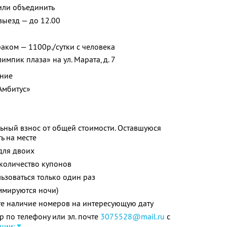
или объединить
 выезд — до 12.00
аком — 1100р./сутки с человека
мпик плаза» на ул. Марата, д. 7
ение
«Амбитус»
ьный взнос от общей стоимости. Оставшуюся
ь на месте
для двоих
количество купонов
зоваться только один раз
ммируются ночи)
те наличие номеров на интересующую дату
р по телефону или эл. почте
3075528@mail.ru
с
ции: