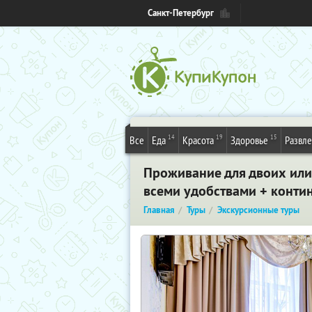
Санкт-Петербург
14
19
15
Все
Еда
Красота
Здоровье
Развл
Проживание для двоих или 
всеми удобствами + конти
Главная
Туры
Экскурсионные туры