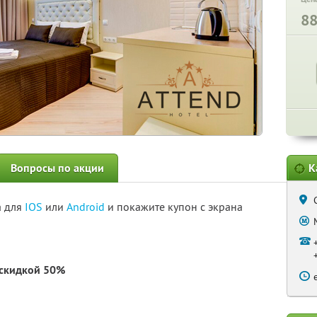
8
Вопросы по акции
К
а для
IOS
или
Android
и покажите купон с экрана
скидкой 50%