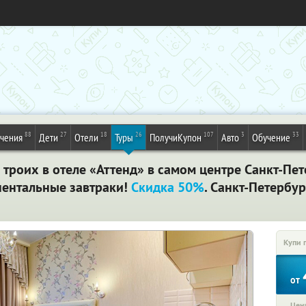
88
27
18
26
107
3
33
ечения
Дети
Отели
Туры
ПолучиКупон
Авто
Обучение
троих в отеле «Аттенд» в самом центре Санкт-Пе
нентальные завтраки!
Скидка 50%
. Санкт-Петербур
Купи 
от
Цена