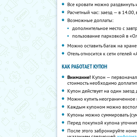
Все кровати можно раздвинуть 
Расчетный час: заезд — в 14.00,
Возможные доплаты:
дополнительное место с завтр
пользование парковкой в «Оли
Можно оставить багаж на хран
Отель относится к сети отелей 
КАК РАБОТАЕТ КУПОН
Внимание!
Купон — первоначал
стоимость необходимо доплатит
Купон действует на один заезд 
Можно купить неограниченное 
Каждым купоном можно восполь
Купоны можно суммировать (су
Перед покупкой купона уточни
После этого забронируйте номе
указанием следующей
информа