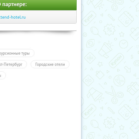
 партнере:
ttend-hotel.ru
курсионные туры
кт-Петербург
Городские отели
ы