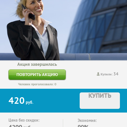
Акция завершилась
34
ПОВТОРИТЬ АКЦИЮ
Купили:
Человек проголосовало: 0
КУПИТЬ
420
руб.
Цена без скидки:
Экономия:
4200
90%