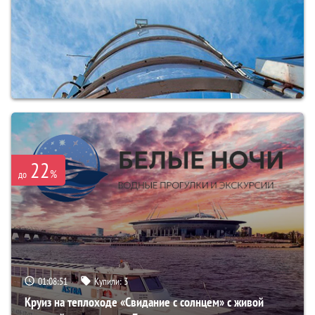
22
%
до
01:08:50
Купили:
3
Круиз на теплоходе «Свидание с солнцем» с живой