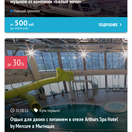
музыкой от компании «Белые ночи»
Невский проспект
500
ПОДРОБНЕЕ
от
руб.
до
5000
руб.
30
%
до
01:08:50
Купи первым!
Отдых для двоих с питанием в отеле Arthurs Spa Hotel
by Mercure в Мытищах