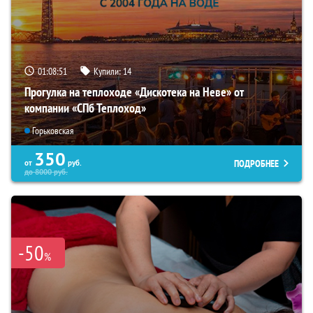
01:08:50
Купили:
14
Прогулка на теплоходе «Дискотека на Неве» от
компании «СПб Теплоход»
Горьковская
350
ПОДРОБНЕЕ
от
руб.
до
8000
руб.
-50
%