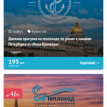
01:08:50
Купили:
416
Дневная прогулка на теплоходе по рекам и каналам
Петербурга от «Нева-Кронверк»
Садовая
195
ПОДРОБНЕЕ
руб.
1500
руб.
46
%
до