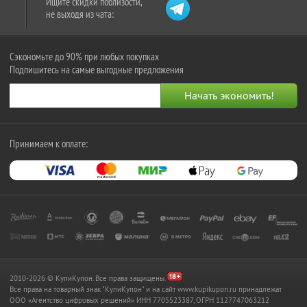
Ищите скидки поблизости,
не выходя из чата:
Сэкономьте до 90% при любых покупках
Подпишитесь на самые выгодные предложения
Принимаем к оплате:
2010-2026 © КупиКупон. Все права защищены.
Все права на товарный знак "КупиКупон" и на сайт www.kupikupon.ru принадлежат
OOO «Агентство цифровых решений» ИНН 7705523387, ОГРН 1127747063212