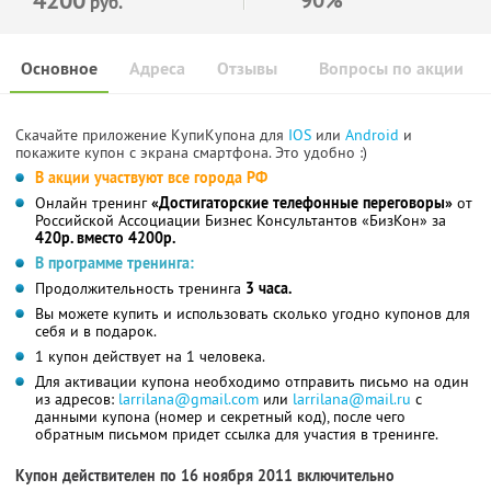
руб.
Основное
Адреса
Отзывы
Вопросы по акции
Скачайте приложение КупиКупона для
IOS
или
Android
и
покажите купон с экрана смартфона. Это удобно :)
В акции участвуют все города РФ
Онлайн тренинг
«Достигаторские телефонные переговоры»
от
Российской Ассоциации Бизнес Консультантов «БизКон» за
420р. вместо 4200р.
В программе тренинга:
Продолжительность тренинга
3 часа.
Вы можете купить и использовать сколько угодно купонов для
себя и в подарок.
1 купон действует на 1 человека.
Для активации купона необходимо отправить письмо на один
из адресов:
larrilana@gmail.com
или
larrilana@mail.ru
с
данными купона (номер и секретный код), после чего
обратным письмом придет ссылка для участия в тренинге.
Купон действителен по 16 ноября 2011 включительно