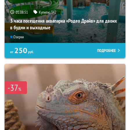
01:08:50
Купили:
342
3 часа посещения аквапарка «Родео Драйв» для двоих
в будни и выходные
Озерки
250
ПОДРОБНЕЕ
от
руб.
-37
%