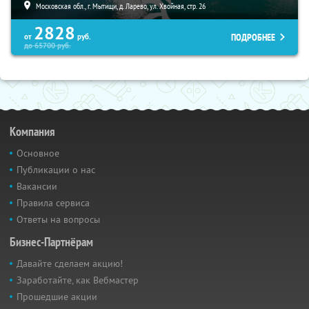
Московская обл., г. Мытищи, д. Ларево, ул. Хвойная, стр. 26
2828
ПОДРОБНЕЕ
от
руб.
до
65700
руб.
Компания
Основное
Публикации о нас
Вакансии
Правила сервиса
Ответы на вопросы
Бизнес-Партнёрам
Давайте сделаем акцию!
Заработайте, как Вебмастер
Прошедшие акции