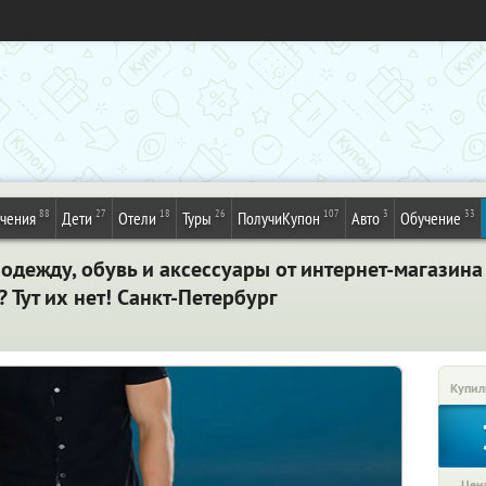
88
27
18
26
107
3
33
ечения
Дети
Отели
Туры
ПолучиКупон
Авто
Обучение
одежду, обувь и аксессуары от интернет-магазин
 Тут их нет! Санкт-Петербург
Купил
Цена