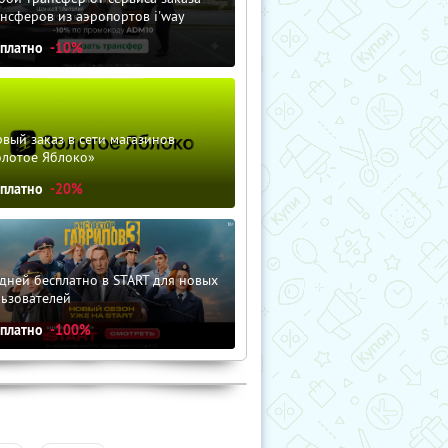
нсферов из аэропортов i'way
сплатно
-10%
вый заказ в сети магазинов
олотое Яблоко»
сплатно
-20%
дней бесплатно в START для новых
льзователей
сплатно
-100%