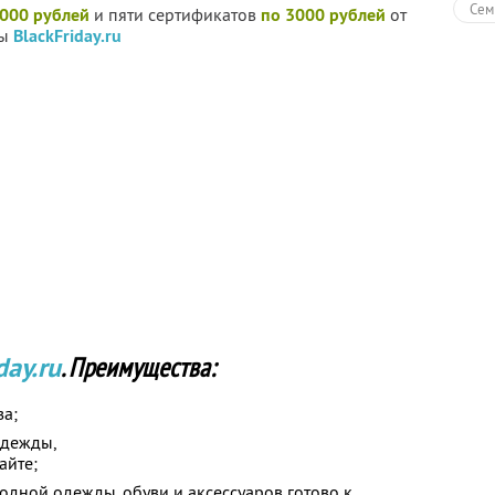
Сем
5000 рублей
и пяти сертификатов
по 3000 рублей
от
ды
BlackFriday.ru
day.ru
. Преимущества:
за;
одежды,
айте;
дной одежды, обуви и аксессуаров готово к