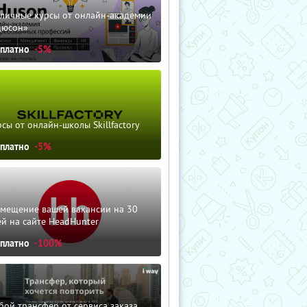
зличные курсы от онлайн-академии
дюсон»
сплатно
-5%
сы от онлайн-школы Skillfactory
сплатно
-5%
змещение вашей вакансии на 30
й на сайте HeadHunter
сплатно
-100%
ой трансфер от сервиса заказа