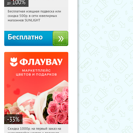
100
%
до
Бесплатная изящная подвеска или
10:47:09
Получили:
73
скидка 500р. в сети ювелирных
Россия
магазинов SUNLIGHT
Бесплатно
-33
%
Скидка 1000р. на первый заказ на
10:47:09
Получили:
18
маркетплейсе цветов и подарков