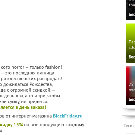
тра
Бе
Пер
«З
Бе
кого horror — только fashion!
— это последняя пятница
о рождественских распродаж!
о дожидаться Рождества,
25 
да с огромной скидкой, —
по
 день-два, а то и три, чтобы
Бе
ли сумку, не придется:
яется в день заказа!
ов от интернет-магазина
BlackFriday.ru
скидку 15%
на всю продукцию каждому
Теги:
ru