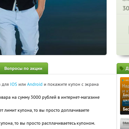
3
Вопросы по акции
Д
а для
IOS
или
Android
и покажите купон с экрана
Бе
овара на сумму 3000 рублей в интернет-магазине
шк
Бе
т лимит купона, то вы просто доплачиваете
упона, то вы просто расплачиваетесь купоном.