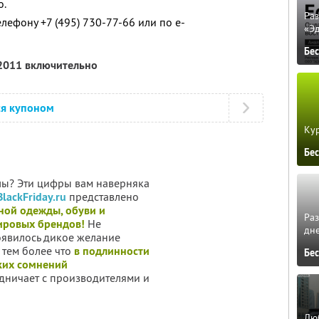
о.
Ра
лефону +7 (495) 730-77-66 или по e-
«Э
Бе
 2011 включительно
ся купоном
Кур
Бе
лы? Эти цифры вам наверняка
BlackFriday.ru
представлено
ной одежды, обуви и
Ра
мировых брендов!
Не
дне
оявилось дикое желание
, тем более что
в подлинности
Бе
ких сомнений
дничает с производителями и
Люб