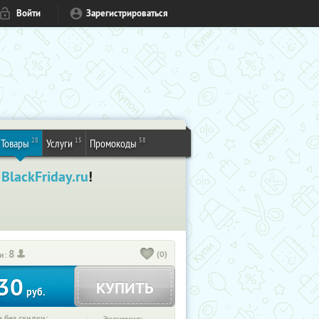
Войти
Зарегистрироваться
28
15
58
Товары
Услуги
Промокоды
а
BlackFriday.ru
!
8
(0)
и:
30
КУПИТЬ
руб.
 без скидки: