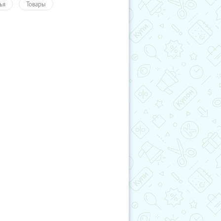
ья
Товары