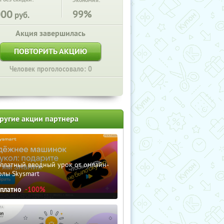
Экономия:
000
99%
руб.
Акция завершилась
ПОВТОРИТЬ АКЦИЮ
Человек проголосовало: 0
ругие акции партнера
сплатный вводный урок от онлайн-
олы Skysmart
сплатно
-100%