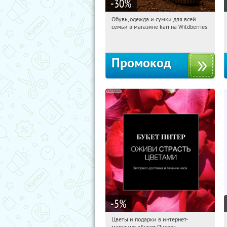
-30
%
Обувь, одежда и сумки для всей
10:47:09
Получили:
31
семьи в магазине kari на Wildberries
Россия
Промокод
-5
%
Цветы и подарки в интернет-
10:47:09
Получи первым!
магазине «Букет Питер»