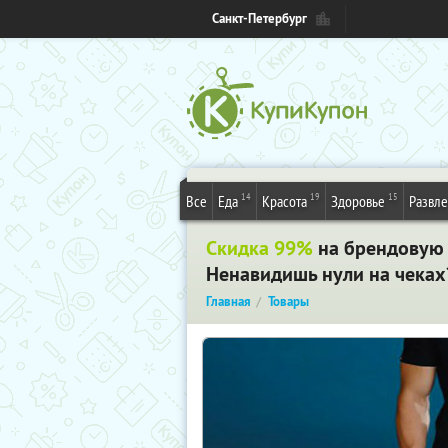
Санкт-Петербург
14
19
15
Все
Еда
Красота
Здоровье
Развл
Скидка 99%
на брендовую 
Ненавидишь нули на чеках?
Главная
Товары