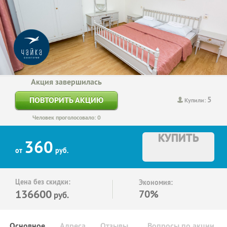
Акция завершилась
5
ПОВТОРИТЬ АКЦИЮ
Купили:
Человек проголосовало: 0
КУПИТЬ
360
от
руб.
Цена без скидки:
Экономия:
136600
70%
руб.
Основное
Адреса
Отзывы
Вопросы по акции