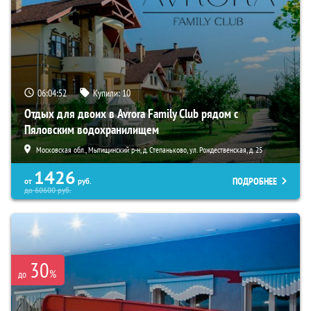
06:04:50
Купили:
10
Отдых для двоих в Avrora Family Club рядом с
Пяловским водохранилищем
Московская обл., Мытищинский р-н, д. Степаньково, ул. Рождественская, д. 25
1426
ПОДРОБНЕЕ
от
руб.
до
60600
руб.
30
%
до