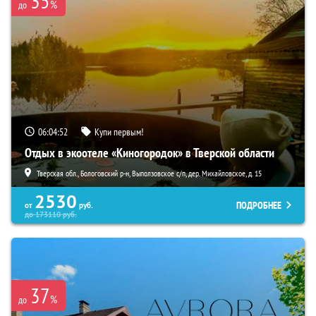
35
%
до
06:04:50
Купи первым!
Отдых в экоотеле «Киногородок» в Тверской области
Тверская обл., Бологовский р-н, Выползовское с/п, дер. Михайловское, д. 15
2530
ПОДРОБНЕЕ
от
руб.
до
173110
руб.
37
%
до