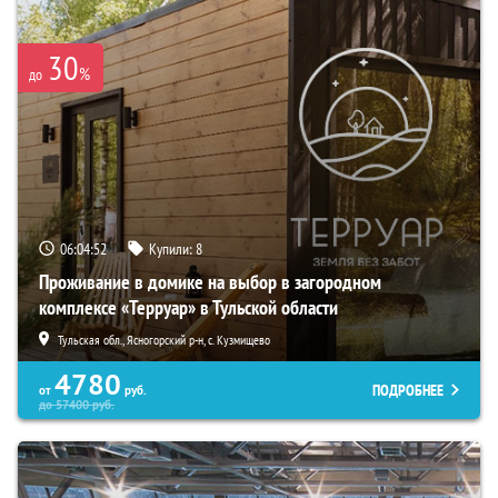
30
%
до
06:04:50
Купили:
8
Проживание в домике на выбор в загородном
комплексе «Терруар» в Тульской области
Тульская обл., Ясногорский р-н, с. Кузмищево
4780
ПОДРОБНЕЕ
от
руб.
до
57400
руб.