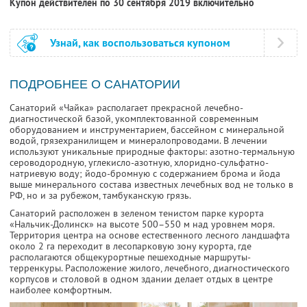
Купон действителен по 30 сентября 2019 включительно
Узнай, как воспользоваться купоном
ПОДРОБНЕЕ О САНАТОРИИ
Санаторий «Чайка» располагает прекрасной лечебно-
диагностической базой, укомплектованной современным
оборудованием и инструментарием, бассейном с минеральной
водой, грязехранилищем и минералопроводами. В лечении
используют уникальные природные факторы: азотно-термальную
сероводородную, углекисло-азотную, хлоридно-сульфатно-
натриевую воду; йодо-бромную с содержанием брома и йода
выше минерального состава известных лечебных вод не только в
РФ, но и за рубежом, тамбуканскую грязь.
Санаторий расположен в зеленом тенистом парке курорта
«Нальчик-Долинск» на высоте 500–550 м над уровнем моря.
Территория центра на основе естественного лесного ландшафта
около 2 га переходит в лесопарковую зону курорта, где
располагаются общекурортные пешеходные маршруты-
терренкуры. Расположение жилого, лечебного, диагностического
корпусов и столовой в одном здании делает отдых в центре
наиболее комфортным.