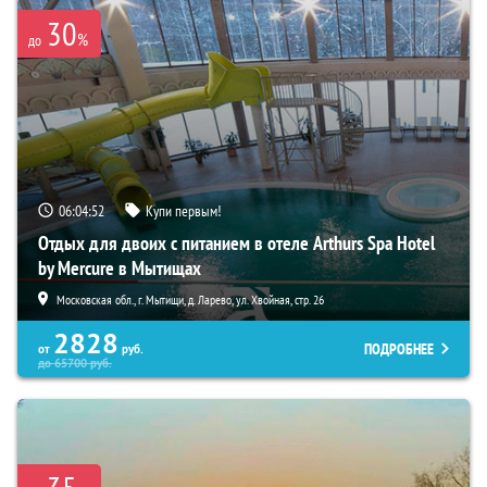
30
%
до
06:04:50
Купи первым!
Отдых для двоих с питанием в отеле Arthurs Spa Hotel
by Mercure в Мытищах
Московская обл., г. Мытищи, д. Ларево, ул. Хвойная, стр. 26
2828
ПОДРОБНЕЕ
от
руб.
до
65700
руб.