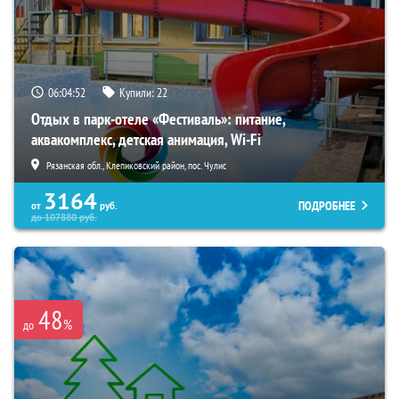
06:04:50
Купили:
22
Отдых в парк-отеле «Фестиваль»: питание,
аквакомплекс, детская анимация, Wi-Fi
Рязанская обл., Клепиковский район, пос. Чулис
3164
ПОДРОБНЕЕ
от
руб.
до
107880
руб.
48
%
до