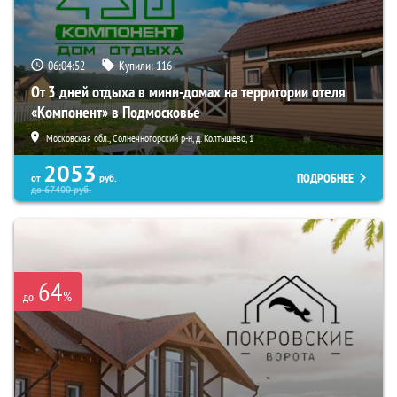
06:04:50
Купили:
116
От 3 дней отдыха в мини-домах на территории отеля
«Компонент» в Подмосковье
Московская обл., Солнечногорский р-н, д. Колтышево, 1
2053
ПОДРОБНЕЕ
от
руб.
до
67400
руб.
64
%
до