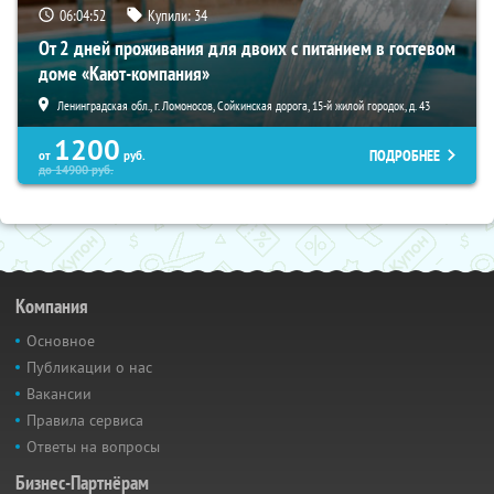
06:04:50
Купили:
34
От 2 дней проживания для двоих с питанием в гостевом
доме «Кают-компания»
Ленинградская обл., г. Ломоносов, Сойкинская дорога, 15-й жилой городок, д. 43
1200
ПОДРОБНЕЕ
от
руб.
до
14900
руб.
Компания
Основное
Публикации о нас
Вакансии
Правила сервиса
Ответы на вопросы
Бизнес-Партнёрам