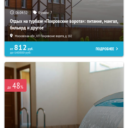
06:04:50
Купили:
7
Отдых на турбазе «Покровские ворота»: питание, мангал,
бильярд и другое
Московская обл., КП Покровские ворота, д. 182
812
ПОДРОБНЕЕ
от
руб.
до
140800
руб.
48
%
до