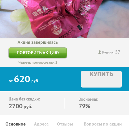
Акция завершилась
57
ПОВТОРИТЬ АКЦИЮ
Купили:
Человек проголосовало: 2
КУПИТЬ
620
от
руб.
Цена без скидки:
Экономия:
2700
79%
руб.
Основное
Адреса
Отзывы
Вопросы по акции