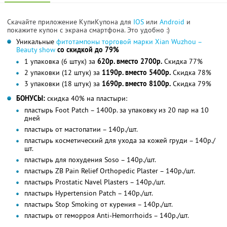
Скачайте приложение КупиКупона для
IOS
или
Android
и
покажите купон с экрана смартфона. Это удобно :)
Уникальные
фитотампоны торговой марки Xian Wuzhou –
Beauty show
со скидкой до 79%
1 упаковка (6 штук) за
620р. вместо 2700р.
Скидка 77%
2 упаковки (12 штук) за
1190р. вместо 5400р.
Скидка 78%
3 упаковки (18 штук) за
1690р. вместо 8100р.
Скидка 79%
БОНУСЫ:
скидка 40% на пластыри:
пластырь Foot Patch – 1400р. за упаковку из 20 пар на 10
дней
пластырь от мастопатии – 140р./шт.
пластырь косметический для ухода за кожей груди – 140р./
шт.
пластырь для похудения Soso – 140р./шт.
пластырь ZB Pain Relief Orthopedic Plaster – 140р./шт.
пластырь Prostatic Navel Plasters – 140р./шт.
пластырь Hypertension Patch – 140р./шт.
пластырь Stop Smoking от курения – 140р./шт.
пластырь от геморроя Anti-Hemorrhoids – 140р./шт.