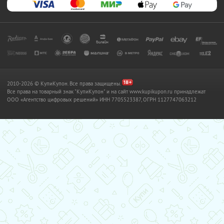
2010-2026 © КупиКупон. Все права защищены.
Все права на товарный знак "КупиКупон" и на сайт www.kupikupon.ru принадлежат
OOO «Агентство цифровых решений» ИНН 7705523387, ОГРН 1127747063212