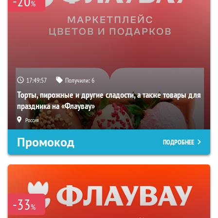
-20
%
17:49:55
Получили:
6
Торты, пирожные и другие сладости, а также товары для
праздника на «Флаувау»
Россия
Промокод
ПОДРОБНЕЕ
-33
%