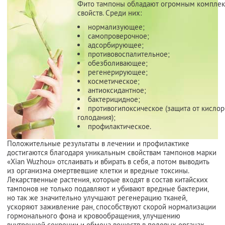
Фито тампоны обладают огромным компле
свойств. Среди них:
нормализующее;
самопроверочное;
адсорбирующее;
противовоспалительное;
обезболивающее;
регенерирующее;
косметическое;
антиоксидантное;
бактерицидное;
противогипоксическое (защита от кисло
голодания);
профилактическое.
Положительные результаты в лечении и профилактике
достигаются благодаря уникальным свойствам тампонов марки
«Xian Wuzhou» отслаивать и вбирать в себя, а потом выводить
из организма омертвевшие клетки и вредные токсины.
Лекарственные растения, которые входят в состав китайских
тампонов не только подавляют и убивают вредные бактерии,
но так же значительно улучшают регенерацию тканей,
ускоряют заживление ран, способствуют скорой нормализации
гормонального фона и кровообращения, улучшению
внутренней секреции и обмена веществ в половых органах.