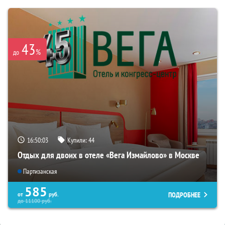
43
%
до
16:50:02
Купили:
44
Отдых для двоих в отеле «Вега Измайлово» в Москве
Партизанская
585
ПОДРОБНЕЕ
от
руб.
до
11100
руб.