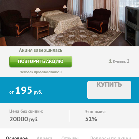
Акция завершилась
2
ПОВТОРИТЬ АКЦИЮ
Купили:
Человек проголосовало: 0
КУПИТЬ
195
от
руб.
Цена без скидки:
Экономия:
20000
51%
руб.
Основное
Адреса
Отзывы
Вопросы по акции