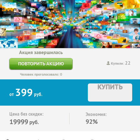
Акция завершилась
22
ПОВТОРИТЬ АКЦИЮ
Купили:
Человек проголосовало: 0
КУПИТЬ
399
от
руб.
Цена без скидки:
Экономия:
19999
92%
руб.