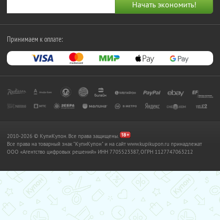
Принимаем к оплате:
2010-2026 © КупиКупон. Все права защищены.
Все права на товарный знак "КупиКупон" и на сайт www.kupikupon.ru принадлежат
OOO «Агентство цифровых решений» ИНН 7705523387, ОГРН 1127747063212