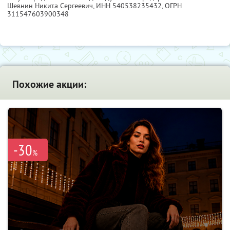
Шевнин Никита Сергеевич,
ИНН 540538235432
, ОГРН
311547603900348
Похожие акции:
-30
%