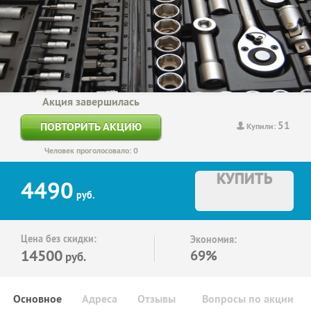
Акция завершилась
51
ПОВТОРИТЬ АКЦИЮ
Купили:
Человек проголосовало: 0
КУПИТЬ
4490
руб.
Цена без скидки:
Экономия:
14500
69%
руб.
Основное
Адреса
Отзывы
Вопросы по акции