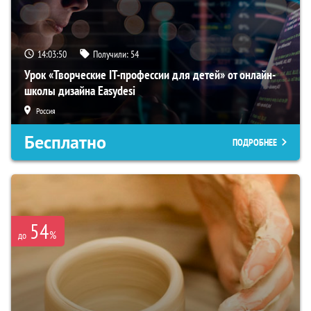
14:03:50
Получили:
54
Урок «Творческие IT-профессии для детей» от онлайн-
школы дизайна Easydesi
Россия
Бесплатно
ПОДРОБНЕЕ
54
%
до