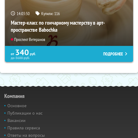
14:03:50
Купили:
116
Мастер-класс по гончарному мастерству в арт-
пространстве Babochka
Проспект Ветеранов
340
ПОДРОБНЕЕ
от
руб.
до
3600
руб.
Компания
Основное
Публикации о нас
Вакансии
Правила сервиса
Ответы на вопросы