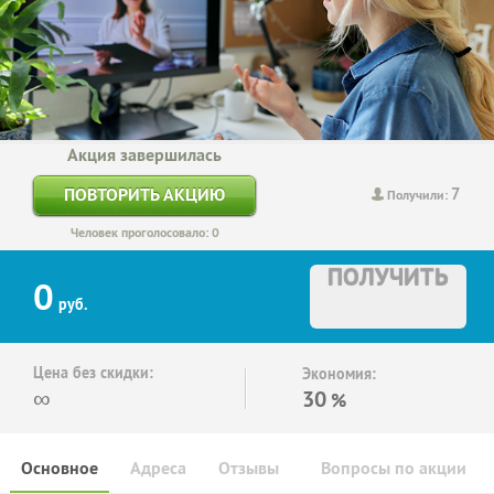
Акция завершилась
7
ПОВТОРИТЬ АКЦИЮ
Получили:
Человек проголосовало: 0
ПОЛУЧИТЬ
0
руб.
Цена без скидки:
Экономия:
∞
30
%
Основное
Адреса
Отзывы
Вопросы по акции