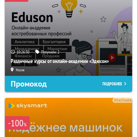
10:26:29
Получили:
2
Различные курсы от онлайн-академии «Эдюсон»
Россия
Промокод
ПОДРОБНЕЕ
-100
%