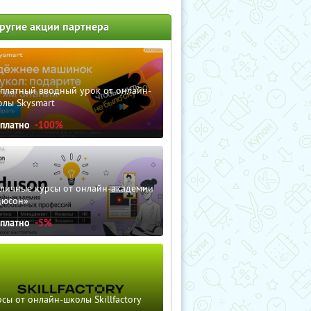
ругие акции партнера
сплатный вводный урок от онлайн-
олы Skysmart
сплатно
-100%
зличные курсы от онлайн-академии
дюсон»
сплатно
-5%
сы от онлайн-школы Skillfactory