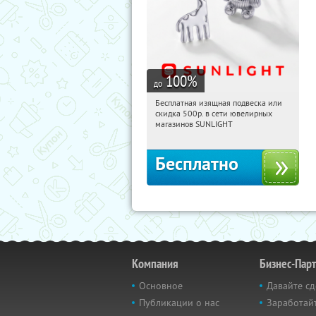
100
%
до
Бесплатная изящная подвеска или
12:45:35
Получили:
73
скидка 500р. в сети ювелирных
Россия
магазинов SUNLIGHT
Бесплатно
Компания
Бизнес-Пар
Основное
Давайте сд
Публикации о нас
Заработайт