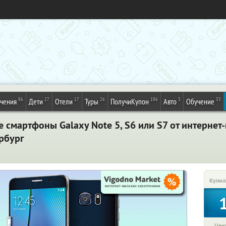
86
27
17
26
106
3
33
ечения
Дети
Отели
Туры
ПолучиКупон
Авто
Обучение
смартфоны Galaxy Note 5, S6 или S7 от интернет-
ербург
Купил
Цена