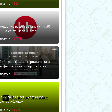
сплатно
-5%
змещение вашей вакансии на 30
й на сайте HeadHunter
сплатно
-100%
ой трансфер от сервиса заказа
нсферов из аэропортов i'way
сплатно
-10%
вый заказ в сети магазинов
олотое Яблоко»
сплатно
-20%