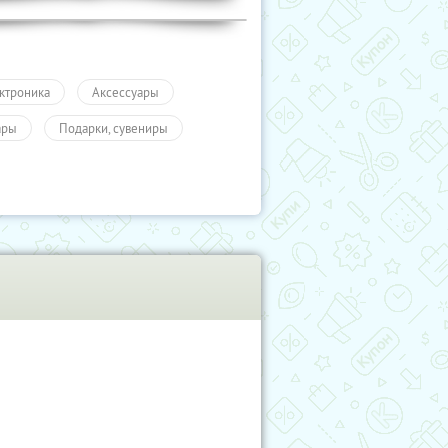
ктроника
Аксессуары
ары
Подарки, сувениры