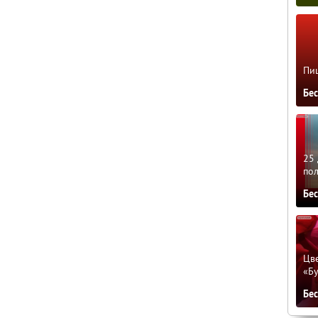
Пиц
Бе
25 
по
Бе
Цве
«Бу
Бе