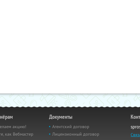
тнёрам
Документы
Кон
елаем акцию!
Агентский договор
spro
е, как Вебмастер
Лицензионный договор
Связ