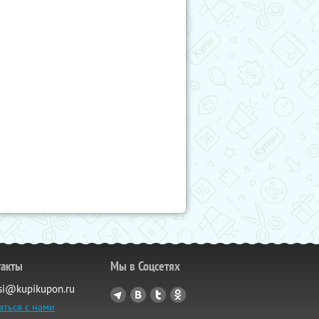
такты
Мы в Соцсетях
si@kupikupon.ru
аться с нами