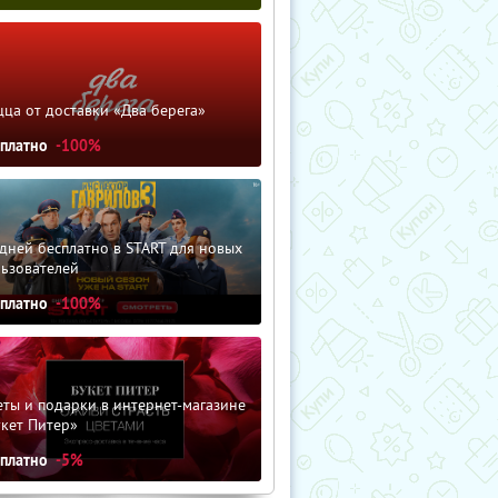
ца от доставки «Два берега»
сплатно
-100%
дней бесплатно в START для новых
льзователей
сплатно
-100%
ты и подарки в интернет-магазине
кет Питер»
сплатно
-5%