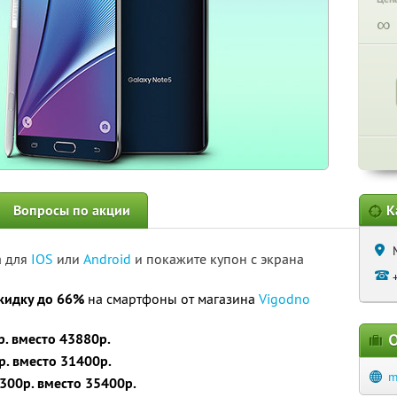
∞
Вопросы по акции
К
а для
IOS
или
Android
и покажите купон с экрана
кидку до 66%
на смартфоны от магазина
Vigodno
. вместо 43880р.
О
р. вместо 31400р.
m
300р. вместо 35400р.