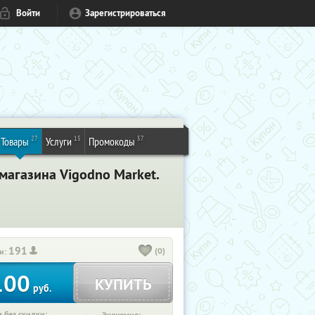
Войти
Зарегистрироваться
27
15
57
Товары
Услуги
Промокоды
магазина Vigodno Market.
191
(0)
и:
100
КУПИТЬ
руб.
 без скидки: