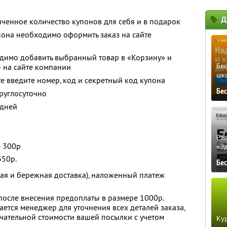
Д
ченное количество купонов для себя и в подарок
пона необходимо оформить заказ на сайте
димо добавить выбранный товар в «Корзину» и
Бе
 на сайте компании
шк
е введите номер, код и секретный код купона
Бе
руглосуточно
 дней
Ра
- 300р
«Э
350р.
Бе
рая и бережная доставка), наложенный платеж
после внесения предоплаты в размере 1000р.
ается менеджер для уточнения всех деталей заказа,
нчательной стоимости вашей посылки с учетом
Кур