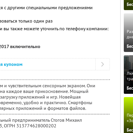
Бе
тся с другими специальными предложениями
оваться только один раз
 вы также можете уточнить по телефону компании:
Ра
дне
 2017 включительно
Бе
ся купоном
Люб
тра
м и чувствительным сенсорным экраном. Они
Бе
т на каждое ваше прикосновение. Мощный
загрузку приложений и игр. Новейшая
современно, удобно и практично. Смартфоны
лярных приложений и форматов файлов.
Пер
льный предприниматель Стогов Михаил
«З
3
, ОГРН 313774628000202
Бе