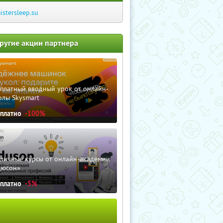
istersleep.su
ругие акции партнера
сплатный вводный урок от онлайн-
олы Skysmart
сплатно
-100%
зличные курсы от онлайн-академии
дюсон»
сплатно
-5%