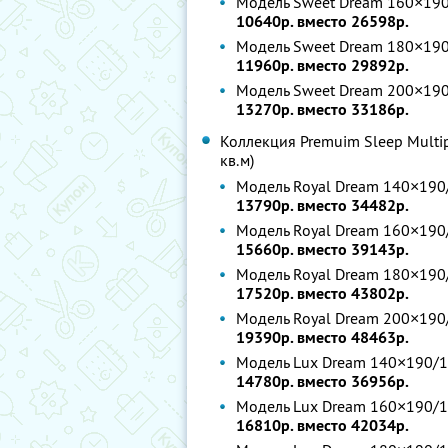
Модель Sweet Dream 160×190
10640р. вместо 26598р.
Модель Sweet Dream 180×190
11960р. вместо 29892р.
Модель Sweet Dream 200×190
13270р. вместо 33186р.
Коллекция Premuim Sleep Multi
кв.м)
Модель Royal Dream 140×190
13790р. вместо 34482р.
Модель Royal Dream 160×190
15660р. вместо 39143р.
Модель Royal Dream 180×190
17520р. вместо 43802р.
Модель Royal Dream 200×190
19390р. вместо 48463р.
Модель Lux Dream 140×190/1
14780р. вместо 36956р.
Модель Lux Dream 160×190/1
16810р. вместо 42034р.