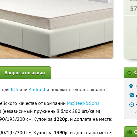
5
Вопросы по акции
К
а для
IOS
или
Android
и покажите купон с экрана
ейского качества от компании
Mr.Sleep&Sons
80 (независимый пружинный блок 280 шт./кв.м)
0/195/200 см. Купон за
1220р.
и доплата на месте:
О
0/195/200 см. Купон за
1390р.
и доплата на месте: