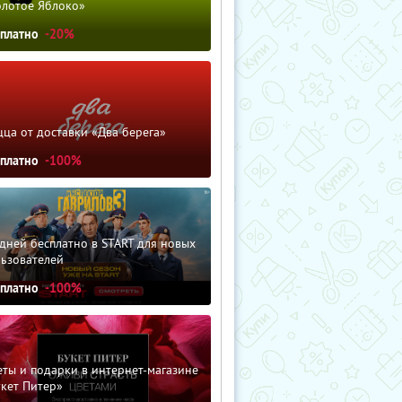
олотое Яблоко»
сплатно
-20%
ца от доставки «Два берега»
сплатно
-100%
дней бесплатно в START для новых
льзователей
сплатно
-100%
ты и подарки в интернет-магазине
кет Питер»