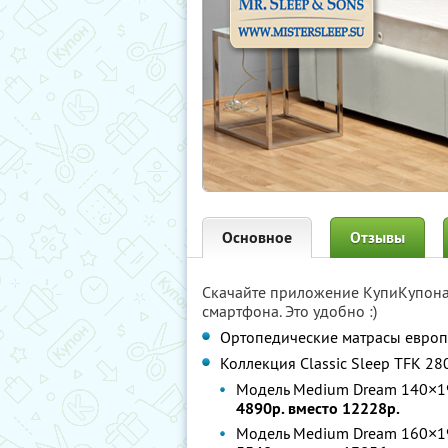
Основное
Отзывы
Скачайте приложение КупиКупон
смартфона. Это удобно :)
Ортопедические матрасы европ
Коллекция Classic Sleep TFK 2
Модель Medium Dream 140×19
4890р. вместо 12228р.
Модель Medium Dream 160×19