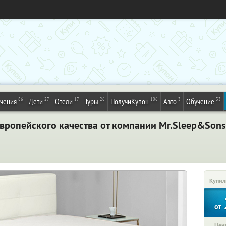
86
27
17
26
106
3
33
ечения
Дети
Отели
Туры
ПолучиКупон
Авто
Обучение
вропейского качества от компании Mr.Sleep&Son
Купил
от
Цена