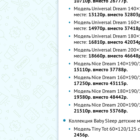
10710р. вместо 26777р.
Модель Universal Dream 140×
месте:
13120р. вместо 32803
Модель Universal Dream 160×
месте:
14970р. вместо 37418
Модель Universal Dream 180×
месте:
16810р. вместо 42034
Модель Universal Dream 200×
месте:
18660р. вместо 46648
Модель Nice Dream 140×190/
15110р. вместо 37788р.
Модель Nice Dream 160×190/
17250р. вместо 43115р.
Модель Nice Dream 180×190/
19380р. вместо 48442р.
Модель Nice Dream 200×190/
21510р. вместо 53768р.
Коллекция Baby Sleep детские 
Модель Tiny Tot 60×120/125 с
2456р.