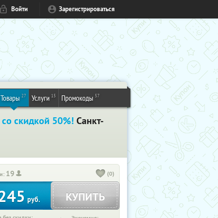
Войти
Зарегистрироваться
27
15
57
Товары
Услуги
Промокоды
s
со скидкой 50%!
Санкт-
19
(0)
и:
245
КУПИТЬ
руб.
 без скидки: