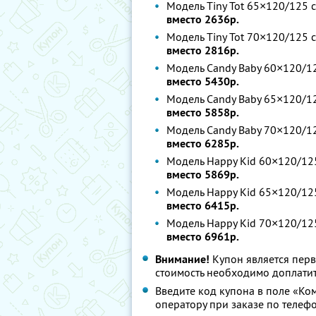
Модель Tiny Tot 65×120/125 с
вместо 2636р.
Модель Tiny Tot 70×120/125 с
вместо 2816р.
Модель Candy Baby 60×120/12
вместо 5430р.
Модель Candy Baby 65×120/12
вместо 5858р.
Модель Candy Baby 70×120/12
вместо 6285р.
Модель Happy Kid 60×120/125
вместо 5869р.
Модель Happy Kid 65×120/125
вместо 6415р.
Модель Happy Kid 70×120/125
вместо 6961р.
Внимание!
Купон является пер
стоимость необходимо доплатит
Введите код купона в поле «Ко
оператору при заказе по телеф