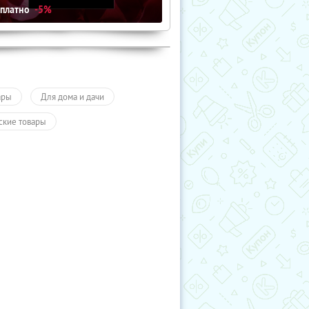
сплатно
-5%
ары
Для дома и дачи
ские товары