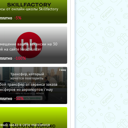
сы от онлайн-школы Skillfactory
сплатно
-5%
змещение вашей вакансии на 30
й на сайте HeadHunter
сплатно
-100%
ой трансфер от сервиса заказа
нсферов из аэропортов i'way
сплатно
-10%
вый заказ в сети магазинов