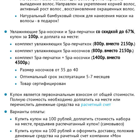
выпадения волос. Направлен на укрепление корней волос,
активный рост волос , восстановление окрашенных волос.
Натуральный бамбуковый спонж для нанесения маски на
волосы - в подарок!
Увлажняющие Spa-носочки и Spa-перчатки
со скидкой до 67%
,
купон за
100р.
и доплата на месте:
комплект увлажняющих Spa-перчаткок (
800р. вместо 2150р.
)
комплект увлажняющих Spa-носочков (
800р. вместо 2150р.
)
комплект Spa-перчатки + Spa-носочки (
1400р. вместо
4300р.
)
Размер носочков от 35 до 40
Оптимальный срок эксплуатации 5-7 месяцев
Товар сертифицирован
Купон является первоначальным взносом от общей стоимости.
Полную стоимость необходимо доплатить на месте или
перечислить денежные средства на
расчетный счет
Варианты оплаты:
Купить купон на 100 рублей, доплатить стоимость набора
на месте, предъявив распечатанный купон! (самовывоз)
Купить купон на 100 рублей и оформить доставку, положив
денежные средства на рачетный счет компании «Мон