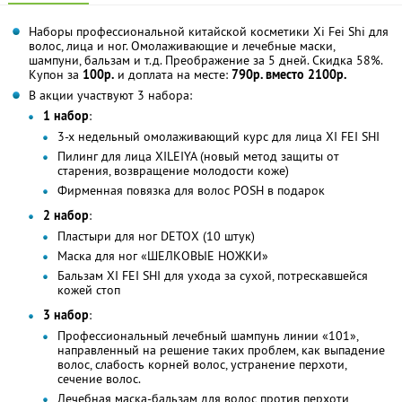
Наборы профессиональной китайской косметики Хi Fei Shi для
волос, лица и ног. Омолаживающие и лечебные маски,
шампуни, бальзам и т.д. Преображение за 5 дней. Скидка 58%.
Купон за
100р.
и доплата на месте:
790р. вместо 2100р.
В акции участвуют 3 набора:
1 набор
:
3-х недельный омолаживающий курс для лица XI FEI SHI
Пилинг для лица XILEIYA (новый метод защиты от
старения, возвращение молодости коже)
Фирменная повязка для волос POSH в подарок
2 набор
:
Пластыри для ног DETOХ (10 штук)
Маска для ног «ШЕЛКОВЫЕ НОЖКИ»
Бальзам XI FEI SHI для ухода за сухой, потрескавшейся
кожей стоп
3 набор
:
Профессиональный лечебный шампунь линии «101»,
направленный на решение таких проблем, как выпадение
волос, слабость корней волос, устранение перхоти,
сечение волос.
Лечебная маска-бальзам для волос против перхоти,