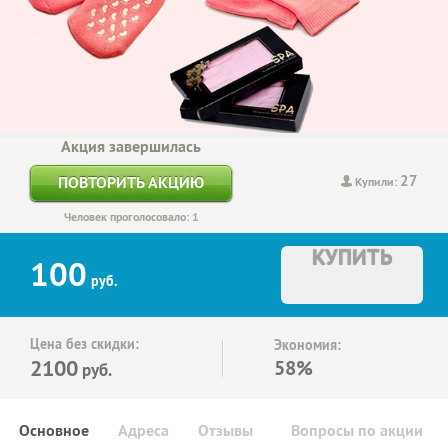
Акция завершилась
27
ПОВТОРИТЬ АКЦИЮ
Купили:
Человек проголосовало: 1
КУПИТЬ
100
руб.
Цена без скидки:
Экономия:
2100
58%
руб.
Основное
Адреса
Отзывы
Вопросы по акции