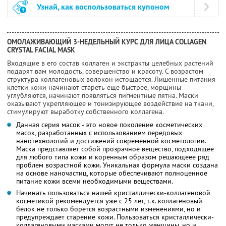
Узнай, как воспользоваться купоном
ОМОЛАЖИВАЮЩИЙ 3-НЕДЕЛЬНЫЙ КУРС ДЛЯ ЛИЦА COLLAGEN
CRYSTAL FACIAL MASK
Входящие в его состав коллаген и экстракты целебных растений
подарят вам молодость, совершенство и красоту. C возрастом
структура коллагеновых волокон истощается. Лишенные питания
клетки кожи начинают стареть еще быстрее, морщины
углубляются, начинают появляться пигментные пятна. Маски
оказывают укрепляющее и тонизирующее воздействие на ткани,
стимулируют выработку собственного коллагена.
Данная серия масок - это новое поколение косметических
масок, разработанных с использованием передовых
нанотехнологий и достижений современной косметологии.
Маска представляет собой прозрачное вещество, подходящее
для любого типа кожи и коренным образом решающеее ряд
проблем возрастной кожи. Уникальная формула маски создана
на основе наночастиц, которые обеспечивают полноценное
питание кожи всеми необходимыми веществами.
Начинать пользоваться нашей кристаллически-коллагеновой
косметикой рекомендуется уже с 25 лет, т.к. коллагеновый
белок не только борется возрастными изменениями, но и
предупреждает старение кожи. Пользоваться кристаллически-
коллагеновыми масками могут не только женщины, но и