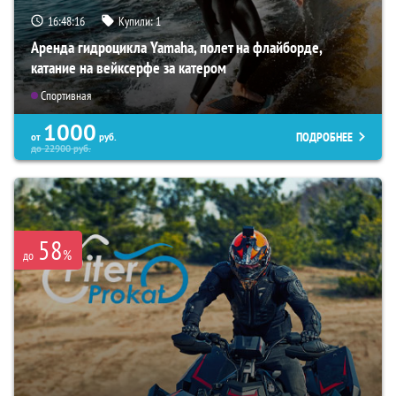
16:48:15
Купили:
1
Аренда гидроцикла Yamaha, полет на флайборде,
катание на вейксерфе за катером
Спортивная
1000
ПОДРОБНЕЕ
от
руб.
до
22900
руб.
58
%
до