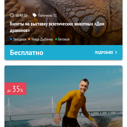
16:48:15
Получили:
31
Билеты на выставку экзотических животных «Дом
драконов»
Звёздная
Улица Дыбенко
Беговая
Бесплатно
ПОДРОБНЕЕ
35
%
до