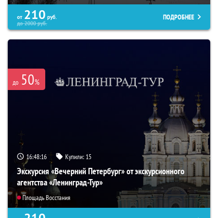
210
ПОДРОБНЕЕ
от
руб.
до
2000
руб.
50
%
до
16:48:15
Купили:
15
Экскурсия «Вечерний Петербург» от экскурсионного
агентства «Ленинград-Тур»
Площадь Восстания
210