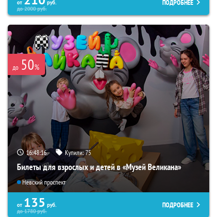
ПОДРОБНЕЕ
от
руб.
до
2000
руб.
50
%
до
16:48:15
Купили:
75
Билеты для взрослых и детей в «Музей Великана»
Невский проспект
135
ПОДРОБНЕЕ
от
руб.
до
1780
руб.