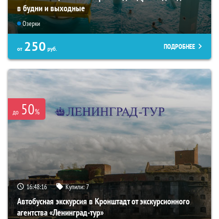
в будни и выходные
Озерки
250
ПОДРОБНЕЕ
от
руб.
50
%
до
16:48:15
Купили:
7
Автобусная экскурсия в Кронштадт от экскурсионного
агентства «Ленинград-тур»