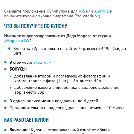
Скачайте приложение КупиКупона для
IOS
или
Android
и
покажите купон с экрана смартфона. Это удобно :)
ЧТО ВЫ ПОЛУЧИТЕ ПО КУПОНУ
Именное видеопоздравление от Деда Мороза от студии
«МорозкоTV»
*
Купон за 72р. и доплата на сайте: 73р. вместо 449р. Скидка
68%
В стоимость
входит:
БОНУСЫ:
добавление второй и последующих фотографий и
комментариев к фото (1 шт.) — 8р. вместо 49р.
добавление вашего видеоролика в видеопоздравление —
15р. вместо 89р.
В одном ролике можно поздравить до 4 детей
Продолжительность видеопоздравления: не менее 10 минут
КАК РАБОТАЕТ КУПОН
Внимание!
Купон — первоначальный взнос от общей