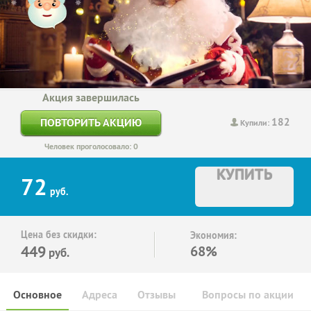
Акция завершилась
182
ПОВТОРИТЬ АКЦИЮ
Купили:
Человек проголосовало: 0
КУПИТЬ
72
руб.
Цена без скидки:
Экономия:
449
68%
руб.
Основное
Адреса
Отзывы
Вопросы по акции