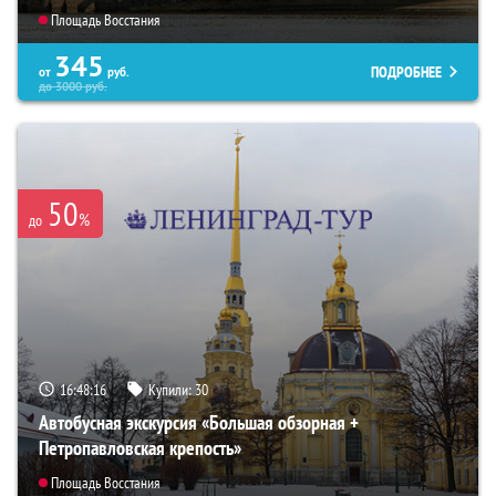
Площадь Восстания
345
ПОДРОБНЕЕ
от
руб.
до
3000
руб.
50
%
до
16:48:15
Купили:
30
Автобусная экскурсия «Большая обзорная +
Петропавловская крепость»
Площадь Восстания