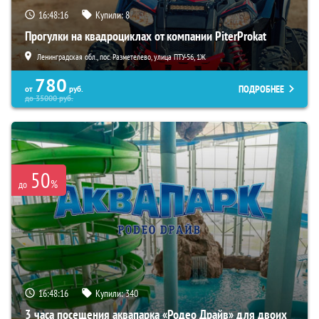
16:48:15
Купили:
8
Прогулки на квадроциклах от компании PiterProkat
Ленинградская обл., пос. Разметелево, улица ПТУ-56, 1Ж
780
ПОДРОБНЕЕ
от
руб.
до
35000
руб.
50
%
до
16:48:15
Купили:
340
3 часа посещения аквапарка «Родео Драйв» для двоих