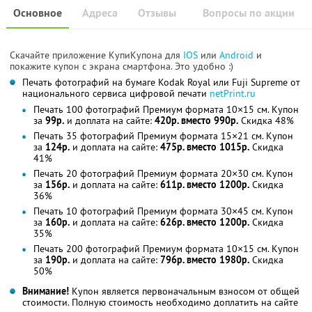
Основное
Адреса
Отзывы
Вопросы по акции
Скачайте приложение КупиКупона для
IOS
или
Android
и
покажите купон с экрана смартфона. Это удобно :)
Печать фотографий на бумаге Kodak Royal или Fuji Supreme от
национального сервиса цифровой печати
netPrint.ru
Печать 100 фотографий Премиум формата 10×15 см. Купон
за
99р.
и доплата на сайте:
420р. вместо 990р.
Скидка 48%
Печать 35 фотографий Премиум формата 15×21 см. Купон
за
124р.
и доплата на сайте:
475р. вместо 1015р.
Скидка
41%
Печать 20 фотографий Премиум формата 20×30 см. Купон
за
156р.
и доплата на сайте:
611р. вместо 1200р.
Скидка
36%
Печать 10 фотографий Премиум формата 30×45 см. Купон
за
160р.
и доплата на сайте:
626р. вместо 1200р.
Скидка
35%
Печать 200 фотографий Премиум формата 10×15 см. Купон
за
190р.
и доплата на сайте:
796р. вместо 1980р.
Скидка
50%
Внимание!
Купон является первоначальным взносом от общей
стоимости. Полную стоимость необходимо доплатить на сайте