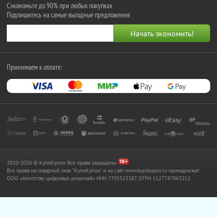
Сэкономьте до 90% при любых покупках
Подпишитесь на самые выгодные предложения
Принимаем к оплате:
2010-2026 © КупиКупон. Все права защищены.
Все права на товарный знак "КупиКупон" и на сайт www.kupikupon.ru принадлежат
OOO «Агентство цифровых решений» ИНН 7705523387, ОГРН 1127747063212