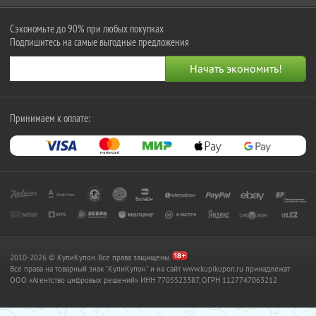
Сэкономьте до 90% при любых покупках
Подпишитесь на самые выгодные предложения
Принимаем к оплате:
2010-2026 © КупиКупон. Все права защищены.
Все права на товарный знак "КупиКупон" и на сайт www.kupikupon.ru принадлежат
OOO «Агентство цифровых решений» ИНН 7705523387, ОГРН 1127747063212