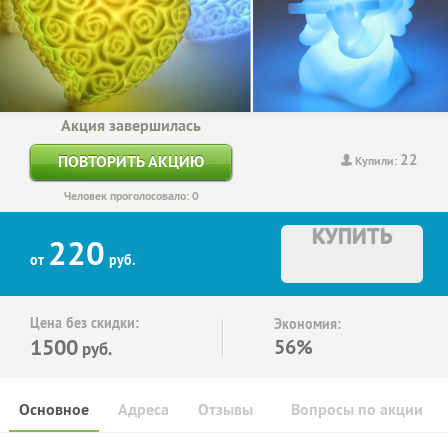
Акция завершилась
22
ПОВТОРИТЬ АКЦИЮ
Купили:
Человек проголосовало: 0
КУПИТЬ
220
от
руб.
Цена без скидки:
Экономия:
1500
56%
руб.
Основное
Адреса
Отзывы
Вопросы по акции