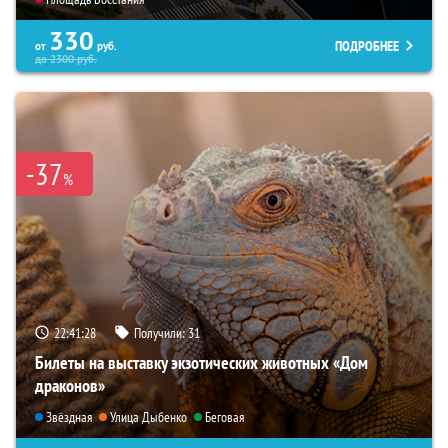
330
ПОДРОБНЕЕ
от
руб.
до
2300
руб.
-37
%
22:41:27
Получили:
31
Билеты на выставку экзотических животных «Дом
драконов»
Звёздная
Улица Дыбенко
Беговая