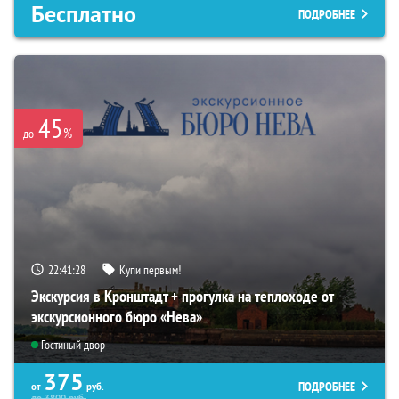
Бесплатно
ПОДРОБНЕЕ
45
%
до
22:41:27
Купи первым!
Экскурсия в Кронштадт + прогулка на теплоходе от
экскурсионного бюро «Нева»
Гостиный двор
375
ПОДРОБНЕЕ
от
руб.
до
3800
руб.