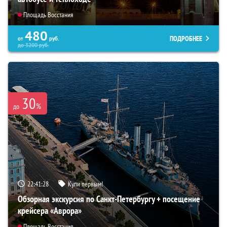
Площадь Восстания
480
ПОДРОБНЕЕ
от
руб.
до
3200
руб.
30
%
до
22:41:27
Купи первым!
Обзорная экскурсия по Санкт-Петербургу + посещение
крейсера «Аврора»
Площадь Восстания