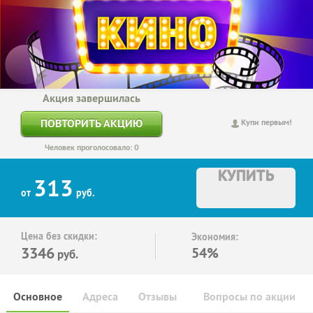
Акция завершилась
ПОВТОРИТЬ АКЦИЮ
Купи первым!
Человек проголосовало: 0
КУПИТЬ
313
от
руб.
Цена без скидки:
Экономия:
3346
54%
руб.
Основное
Адреса
Отзывы
Вопросы по акции