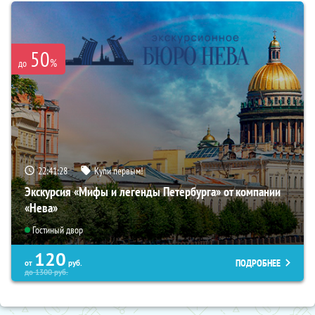
50
%
до
22:41:27
Купи первым!
Экскурсия «Мифы и легенды Петербурга» от компании
«Нева»
Гостиный двор
120
ПОДРОБНЕЕ
от
руб.
до
1300
руб.