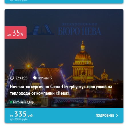
35
%
до
22:41:27
Купили:
5
Ночная экскурсия по Санкт-Петербургу с прогулкой на
теплоходе от компании «Нева»
Гостиный двор
335
ПОДРОБНЕЕ
от
руб.
до
2900
руб.