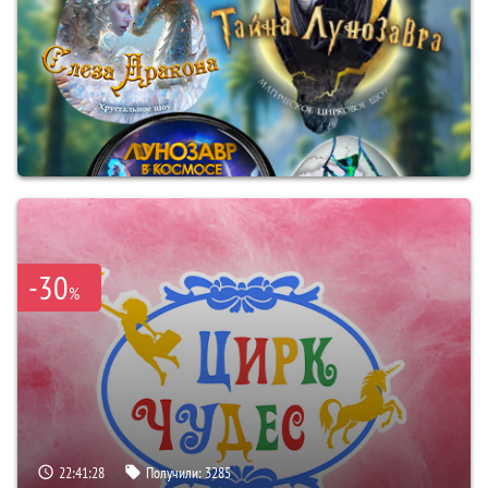
-30
%
22:41:27
Получили:
3285