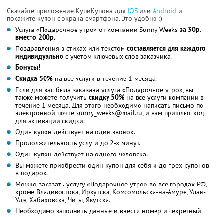
Скачайте приложение КупиКупона для
IOS
или
Android
и
покажите купон с экрана смартфона. Это удобно :)
Услуга «Подарочное утро» от компании Sunny Weeks
за 30р.
вместо 200р.
Поздравления в стихах или текстом
составляется для каждого
индивидуально
с учетом ключевых слов заказчика.
Бонусы!
Скидка 50%
на все услуги в течение 1 месяца.
Если для вас была заказана услуга «Подарочное утро», вы
также можете получить
скидку 50%
на все услуги компании в
течение 1 месяца. Для этого необходимо написать письмо по
электронной почте sunny_weeks@mail.ru, и вам пришлют код
для активации скидки.
Один купон действует на один звонок.
Продолжительность услуги до 2-х минут.
Один купон действует на одного человека.
Вы можете приобрести один купон для себя и до трех купонов
в подарок.
Можно заказать услугу «Подарочное утро» во все городах РФ,
кроме Владивостока, Иркутска, Комсомольска-на-Амуре, Улан-
Удэ, Хабаровска, Читы, Якутска.
Необходимо заполнить данные и внести номер и секретный