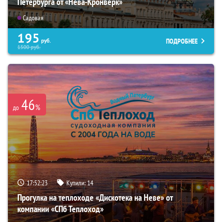
Петербурга от «Нева-Кронверк»
Садовая
195
ПОДРОБНЕЕ
руб.
1500
руб.
46
%
до
17:52:22
Купили:
14
Прогулка на теплоходе «Дискотека на Неве» от
компании «СПб Теплоход»