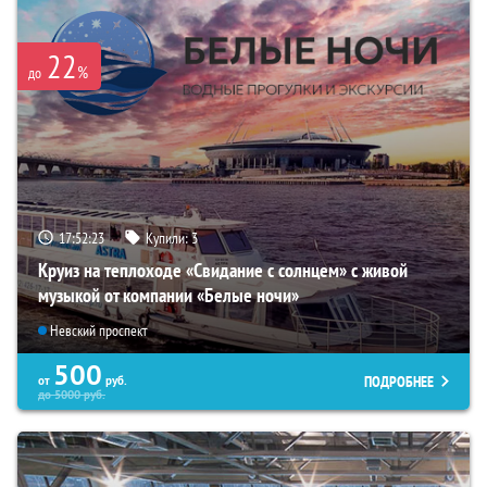
22
%
до
17:52:22
Купили:
3
Круиз на теплоходе «Свидание с солнцем» с живой
музыкой от компании «Белые ночи»
Невский проспект
500
ПОДРОБНЕЕ
от
руб.
до
5000
руб.