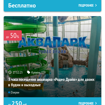
Бесплатно
ПОДРОБНЕЕ
50
%
до
17:52:22
Купили:
339
3 часа посещения аквапарка «Родео Драйв» для двоих
в будни и выходные
Озерки
250
ПОДРОБНЕЕ
от
руб.