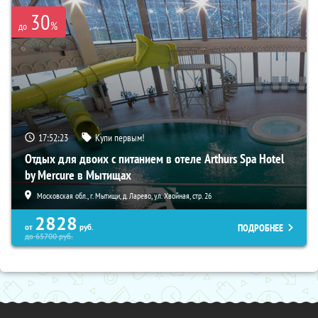
30
%
до
17:52:22
Купи первым!
Отдых для двоих с питанием в отеле Arthurs Spa Hotel
by Mercure в Мытищах
Московская обл., г. Мытищи, д. Ларево, ул. Хвойная, стр. 26
2828
ПОДРОБНЕЕ
от
руб.
до
65700
руб.