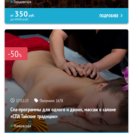
Горьковская
350
ПОДРОБНЕЕ
от
руб.
до
8000
руб.
-50
%
17:52:22
Получили:
1678
Спа-программы для одного и двоих, массаж в салоне
«СПА Тайские традиции»
Маяковская