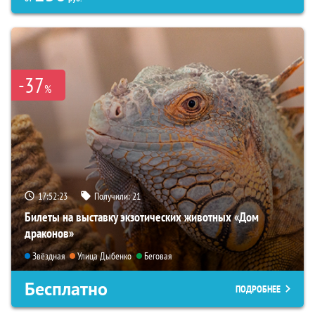
-37
%
17:52:22
Получили:
21
Билеты на выставку экзотических животных «Дом
драконов»
Звёздная
Улица Дыбенко
Беговая
Бесплатно
ПОДРОБНЕЕ