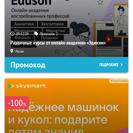
09:52:28
Получили:
2
Различные курсы от онлайн-академии «Эдюсон»
Россия
Промокод
ПОДРОБНЕЕ
-100
%