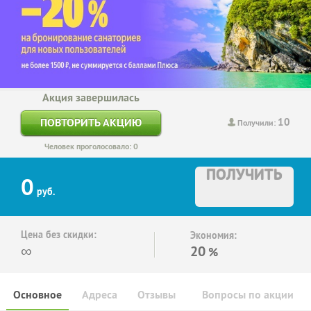
Акция завершилась
10
ПОВТОРИТЬ АКЦИЮ
Получили:
Человек проголосовало: 0
ПОЛУЧИТЬ
0
руб.
Цена без скидки:
Экономия:
∞
20
%
Основное
Адреса
Отзывы
Вопросы по акции