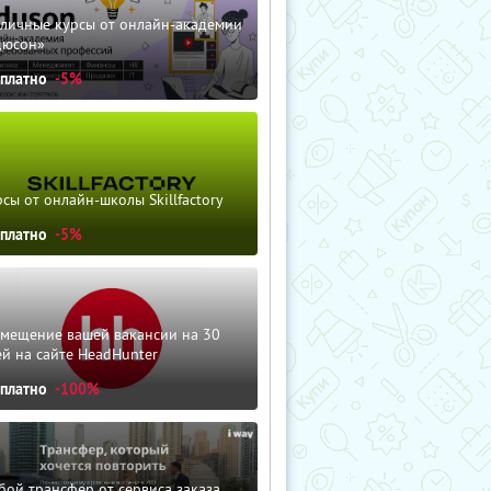
зличные курсы от онлайн-академии
дюсон»
сплатно
-5%
сы от онлайн-школы Skillfactory
сплатно
-5%
змещение вашей вакансии на 30
й на сайте HeadHunter
сплатно
-100%
ой трансфер от сервиса заказа