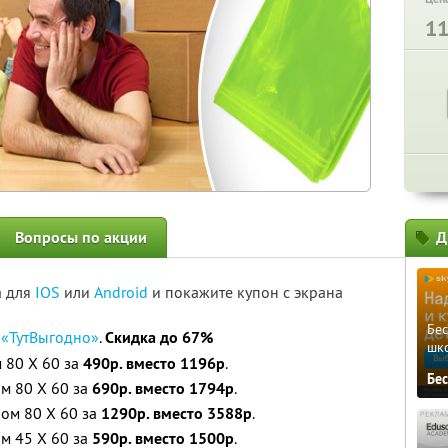
1
Вопросы по акции
Д
а для
IOS
или
Android
и покажите купон с экрана
Бе
 «ТутВыгодно»
.
Скидка до 67%
шк
 80 Х 60 за
490р. вместо 1196р
.
Бе
м 80 Х 60 за
690р. вместо 1794р
.
ом 80 Х 60 за
1290р. вместо 3588р
.
м 45 Х 60 за
590р. вместо 1500р
.