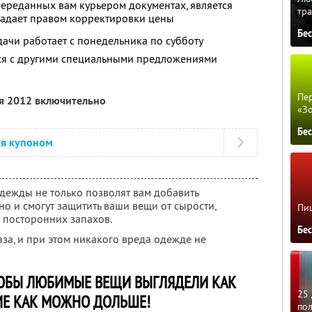
 переданных вам курьером документах, является
тра
ладает правом корректировки цены
Бе
ачи работает с понедельника по субботу
тся с другими специальными предложениями
Пер
ря 2012 включительно
«З
Бе
ся купоном
дежды не только позволят вам добавить
но и смогут защитить ваши вещи от сырости,
Пиц
и посторонних запахов.
Бе
за, и при этом никакого вреда одежде не
ЧТОБЫ ЛЮБИМЫЕ ВЕЩИ ВЫГЛЯДЕЛИ КАК
25 
Е КАК МОЖНО ДОЛЬШЕ!
по