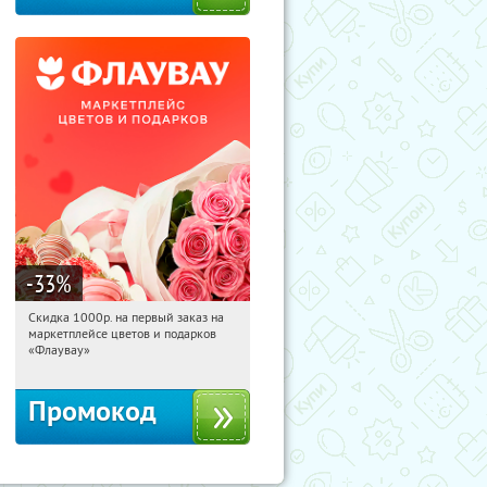
-33
%
Скидка 1000р. на первый заказ на
20:55:04
Получили:
18
маркетплейсе цветов и подарков
Россия
«Флаувау»
Промокод