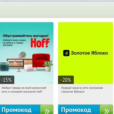
-15
%
-20
%
Любые товары во всей розничной
Первый заказ в сети магазинов
20:55:04
Получили:
83
20:55:04
Получи первым!
сети и интернет-магазине Hoff
«Золотое Яблоко»
Москва, 1-й Волоколамский проезд,
Россия
10с1
Промокод
Промокод