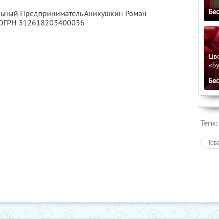
Бе
альный Предприниматель Аникушкин Роман
 ОГРН 312618203400036
Цве
«Бу
Бе
Теги:
Тов