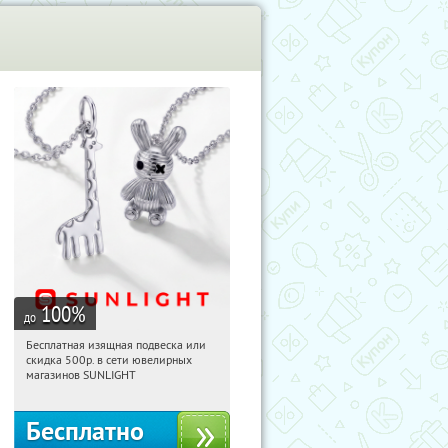
100
%
до
Бесплатная изящная подвеска или
20:55:04
Получили:
73
скидка 500р. в сети ювелирных
Россия
магазинов SUNLIGHT
Бесплатно