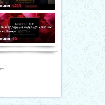
сплатно
-100%
ты и подарки в интернет-магазине
кет Питер»
сплатно
-5%
ары