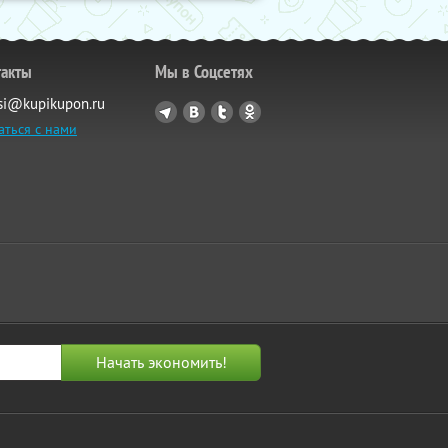
такты
Мы в Соцсетях
si@kupikupon.ru
аться с нами