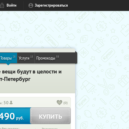
Войти
Зарегистрироваться
28
15
58
Товары
Услуги
Промокоды
вещи будут в целости и
кт-Петербург
50
(0)
и:
490
КУПИТЬ
руб.
 без скидки: