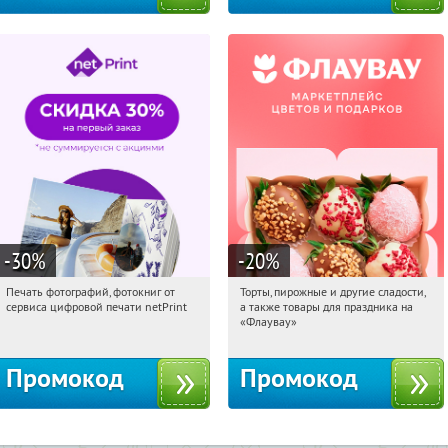
-30
%
-20
%
Печать фотографий, фотокниг от
Торты, пирожные и другие сладости,
20:55:04
Получили:
4
20:55:04
Получили:
6
сервиса цифровой печати netPrint
а также товары для праздника на
Россия
Россия
«Флаувау»
Промокод
Промокод