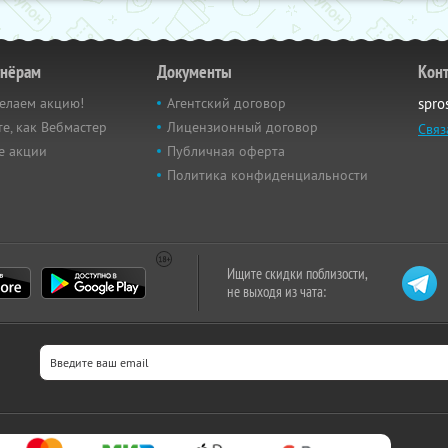
тнёрам
Документы
Кон
елаем акцию!
Агентский договор
spro
е, как Вебмастер
Лицензионный договор
Связ
е акции
Публичная оферта
Политика конфиденциальности
Ищите скидки поблизости,
не выходя из чата: