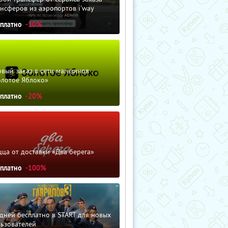
нсферов из аэропортов i'way
сплатно
-10%
вый заказ в сети магазинов
олотое Яблоко»
сплатно
-20%
ца от доставки «Два берега»
сплатно
-100%
дней бесплатно в START для новых
льзователей