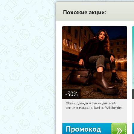
Похожие акции:
-30
%
Обувь, одежда и сумки для всей
20:55:04
Получили:
30
семьи в магазине kari на Wildberries
Россия
Промокод