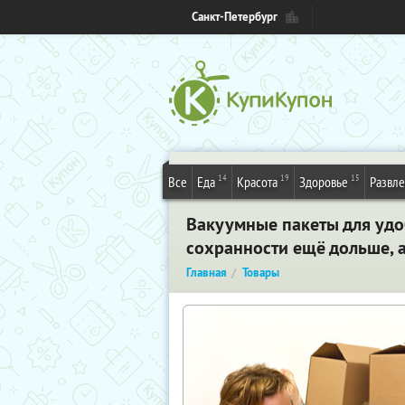
Санкт-Петербург
14
19
15
Все
Еда
Красота
Здоровье
Развл
Вакуумные пакеты для удо
сохранности ещё дольше, 
Главная
Товары