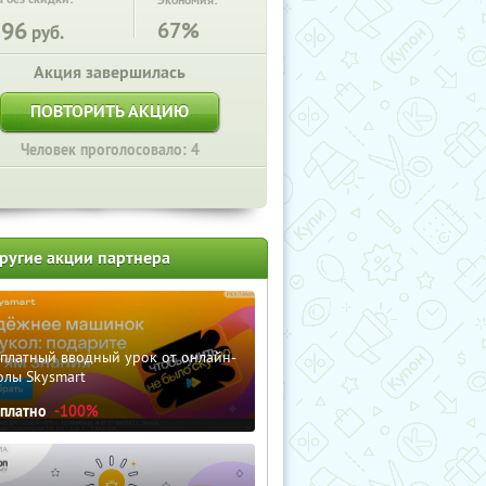
Экономия:
196
67%
руб.
Акция завершилась
ПОВТОРИТЬ АКЦИЮ
Человек проголосовало: 4
ругие акции партнера
сплатный вводный урок от онлайн-
олы Skysmart
сплатно
-100%