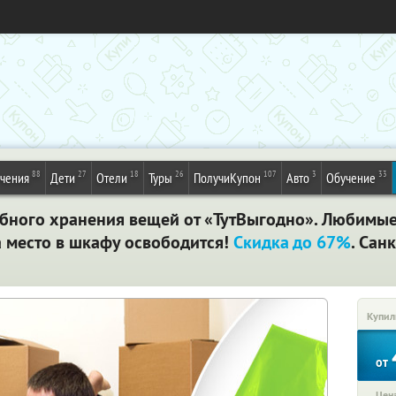
88
27
18
26
107
3
33
ечения
Дети
Отели
Туры
ПолучиКупон
Авто
Обучение
бного хранения вещей от «ТутВыгодно». Любимые 
а место в шкафу освободится!
Скидка до 67%
. Сан
Купил
от
Цена