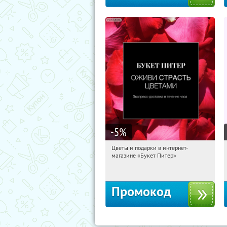
-5
%
Цветы и подарки в интернет-
20:55:04
Получи первым!
магазине «Букет Питер»
Владимирская
Промокод