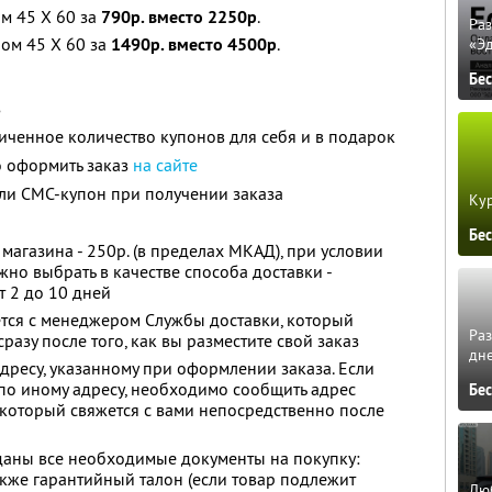
м 45 Х 60 за
790р. вместо 2250р
.
Ра
ом 45 Х 60 за
1490р. вместо 4500р
.
«Э
Бе
з
ченное количество купонов для себя и в подарок
 оформить заказ
на сайте
ли СМС-купон при получении заказа
Кур
Бе
 магазина - 250р. (в пределах МКАД), при условии
жно выбрать в качестве способа доставки -
т 2 до 10 дней
ется с менеджером Службы доставки, который
Ра
разу после того, как вы разместите свой заказ
дне
адресу, указанному при оформлении заказа. Если
по иному адресу, необходимо сообщить адрес
Бе
который свяжется с вами непосредственно после
даны все необходимые документы на покупку:
акже гарантийный талон (если товар подлежит
Люб