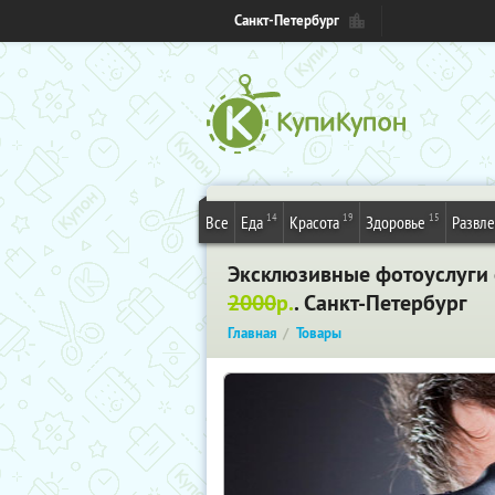
Санкт-Петербург
14
19
15
Все
Еда
Красота
Здоровье
Развл
Эксклюзивные фотоуслуги
2000
р.
. Санкт-Петербург
Главная
Товары