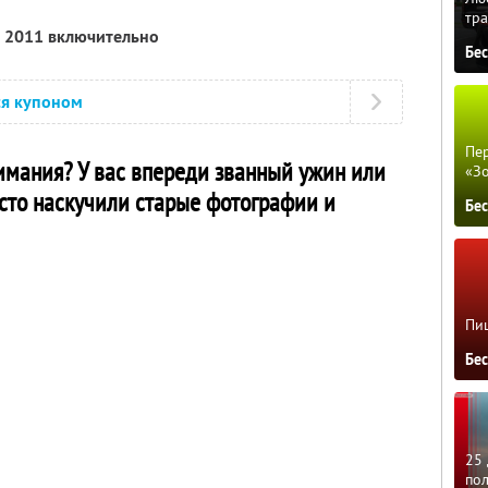
тра
я 2011 включительно
Бе
ся купоном
Пер
имания? У вас впереди званный ужин или
«З
сто наскучили старые фотографии и
Бе
Пиц
Бе
25 
по