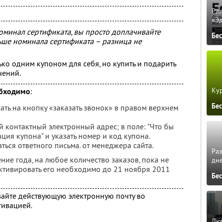
Ра
«Э
оминал сертификата, вы просто доплачивайте
Бе
ньше номинала сертификата – разница не
ко одним купоном для себя, но купить и подарить
чений.
Кур
обходимо
:
Бе
жать на кнопку «заказать звонок» в правом верхнем
ой контактный электронный адрес; в поле: "Что бы
вация купона" и указать номер и код купона.
аться ответного письма. от менеджера сайта.
Ра
ние года, на любое количество заказов, пока не
дне
активировать его необходимо до 21 ноября 2011
Бе
вайте действующую электронную почту во
тивацией.
Люб