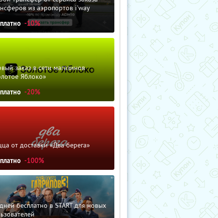
нсферов из аэропортов i'way
сплатно
-10%
вый заказ в сети магазинов
олотое Яблоко»
сплатно
-20%
ца от доставки «Два берега»
сплатно
-100%
дней бесплатно в START для новых
льзователей