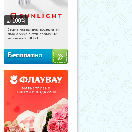
100
%
до
Бесплатная изящная подвеска или
20:17:17
Получили:
73
скидка 500р. в сети ювелирных
Россия
магазинов SUNLIGHT
Бесплатно