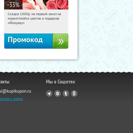
-33
%
Скидка 1000р. на первый заказ на
20:17:17
Получили:
18
маркетплейсе цветов и подарков
Россия
«Флаувау»
Промокод
такты
Мы в Соцсетях
si@kupikupon.ru
аться с нами