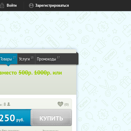
Войти
Зарегистрироваться
27
15
57
Товары
Услуги
Промокоды
 вместо
500
р.
1000
р. или
8
(0)
и:
250
КУПИТЬ
руб.
 без скидки: