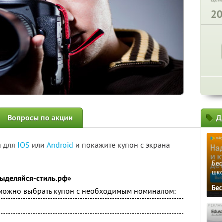
2
Вопросы по акции
Д
а для
IOS
или
Android
и покажите купон с экрана
Бе
шк
ыделяйся-стиль.рф»
Бе
озможно выбрать купон с необходимым номиналом: