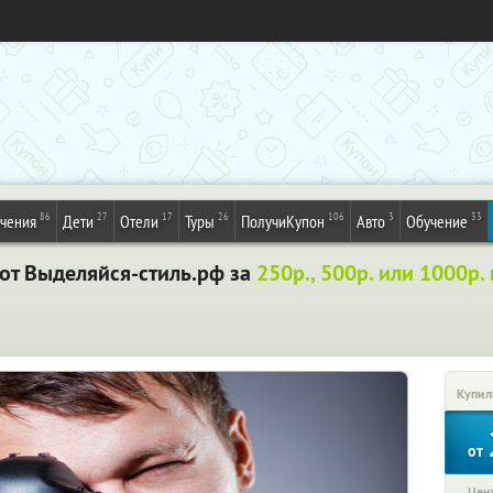
86
27
17
26
106
3
33
ечения
Дети
Отели
Туры
ПолучиКупон
Авто
Обучение
 от
Выделяйся-стиль.рф
за
250р., 500р. или 1000р.
Купил
от
Цена