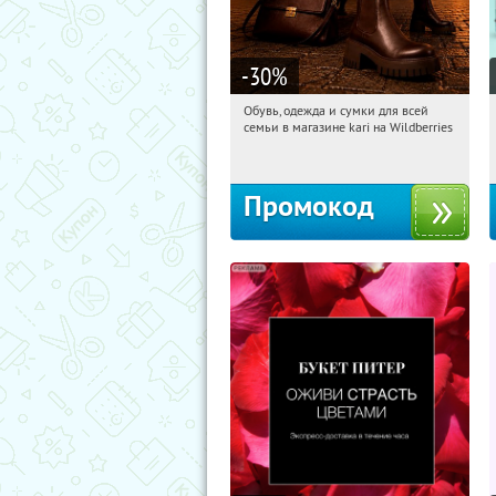
-30
%
Обувь, одежда и сумки для всей
20:17:17
Получи первым!
семьи в магазине kari на Wildberries
Россия
Промокод