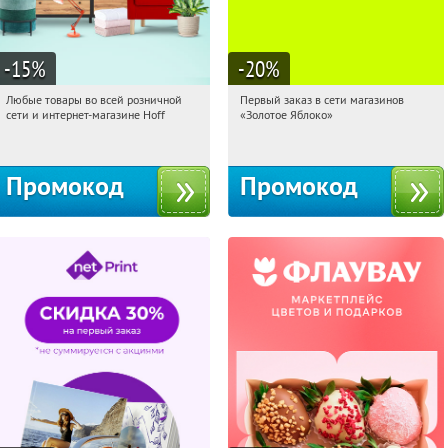
-15
%
-20
%
Любые товары во всей розничной
Первый заказ в сети магазинов
20:17:17
Получили:
83
20:17:17
Получи первым!
сети и интернет-магазине Hoff
«Золотое Яблоко»
Москва, 1-й Волоколамский проезд,
Россия
10с1
Промокод
Промокод