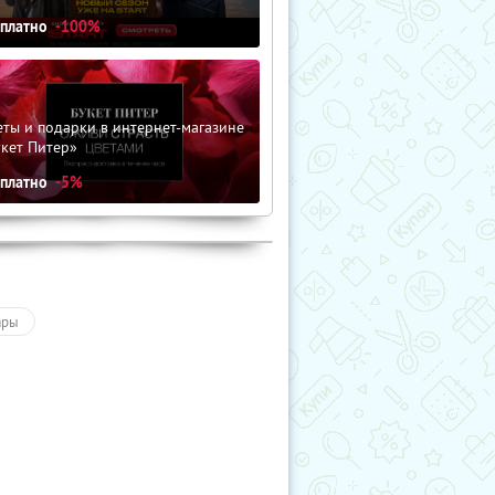
сплатно
-100%
ты и подарки в интернет-магазине
кет Питер»
сплатно
-5%
ары