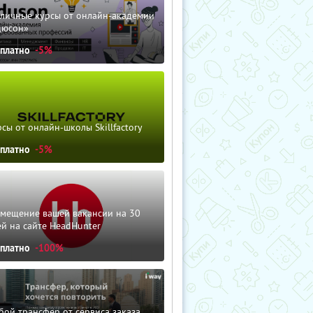
зличные курсы от онлайн-академии
дюсон»
сплатно
-5%
сы от онлайн-школы Skillfactory
сплатно
-5%
змещение вашей вакансии на 30
й на сайте HeadHunter
сплатно
-100%
ой трансфер от сервиса заказа