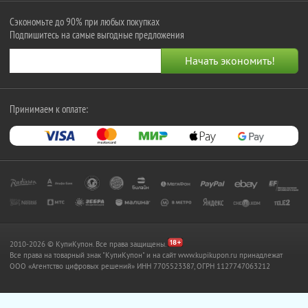
Сэкономьте до 90% при любых покупках
Подпишитесь на самые выгодные предложения
Принимаем к оплате:
2010-2026 © КупиКупон. Все права защищены.
Все права на товарный знак "КупиКупон" и на сайт www.kupikupon.ru принадлежат
OOO «Агентство цифровых решений» ИНН 7705523387, ОГРН 1127747063212