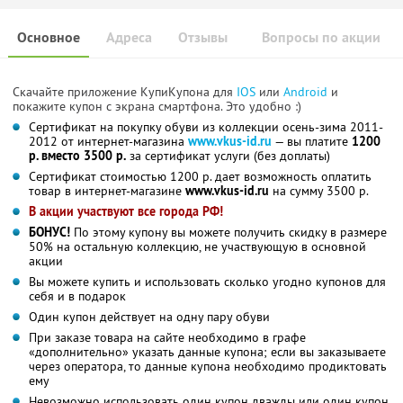
Основное
Адреса
Отзывы
Вопросы по акции
Скачайте приложение КупиКупона для
IOS
или
Android
и
покажите купон с экрана смартфона. Это удобно :)
Сертификат на покупку обуви из коллекции осень-зима 2011-
2012 от интернет-магазина
www.vkus-id.ru
— вы платите
1200
р. вместо 3500 р.
за сертификат услуги (без доплаты)
Сертификат стоимостью 1200 р. дает возможность оплатить
товар в интернет-магазине
www.vkus-id.ru
на сумму 3500 р.
В акции участвуют все города РФ!
БОНУС!
По этому купону вы можете получить скидку в размере
50% на остальную коллекцию, не участвующую в основной
акции
Вы можете купить и использовать сколько угодно купонов для
себя и в подарок
Один купон действует на одну пару обуви
При заказе товара на сайте необходимо в графе
«дополнительно» указать данные купона; если вы заказываете
через оператора, то данные купона необходимо продиктовать
ему
Невозможно использовать один купон дважды или один купон