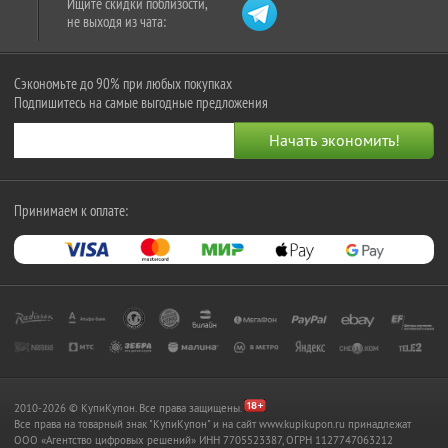
Ищите скидки поблизости,
не выходя из чата:
Сэкономьте до 90% при любых покупках
Подпишитесь на самые выгодные предложения
Принимаем к оплате:
2010-2026 © КупиКупон. Все права защищены.
Все права на товарный знак "КупиКупон" и на сайт www.kupikupon.ru принадлежат
OOO «Агентство цифровых решений» ИНН 7705523387, ОГРН 1127747063212