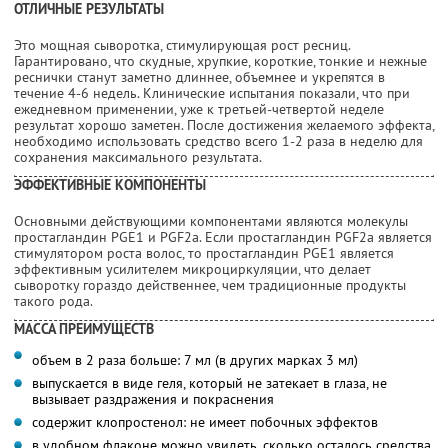
ОТЛИЧНЫЕ РЕЗУЛЬТАТЫ
Это мощная сыворотка, стимулирующая рост ресниц.
Гарантировано, что скудные, хрупкие, короткие, тонкие и нежные
реснички станут заметно длиннее, объемнее и укрепятся в
течение 4-6 недель. Клинические испытания показали, что при
ежедневном применении, уже к третьей-четвертой неделе
результат хорошо заметен. После достижения желаемого эффекта,
необходимо использовать средство всего 1-2 раза в неделю для
сохранения максимального результата.
ЭФФЕКТИВНЫЕ КОМПОНЕНТЫ
Основными действующими компонентами являются молекулы
простагландин PGE1 и PGF2a. Если простагландин PGF2a является
стимулятором роста волос, то простагландин PGE1 является
эффективным усилителем микроциркуляции, что делает
сыворотку гораздо действеннее, чем традиционные продукты
такого рода.
МАССА ПРЕИМУЩЕСТВ
объем в 2 раза больше: 7 мл (в других марках 3 мл)
выпускается в виде геля, который не затекает в глаза, не
вызывает раздражения и покраснения
содержит клопростенол: не имеет побочных эффектов
в удобном флаконе можно увидеть, сколько осталось средства