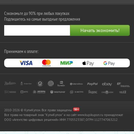
Сэкономьте до 90% при любых покупках
Подпишитесь на самые выгодные предложения
Принимаем к оплате:
2010-2026 © КупиКупон. Все права защищены.
Все права на товарный знак "КупиКупон" и на сайт www.kupikupon.ru принадлежат
OOO «Агентство цифровых решений» ИНН 7705523387, ОГРН 1127747063212