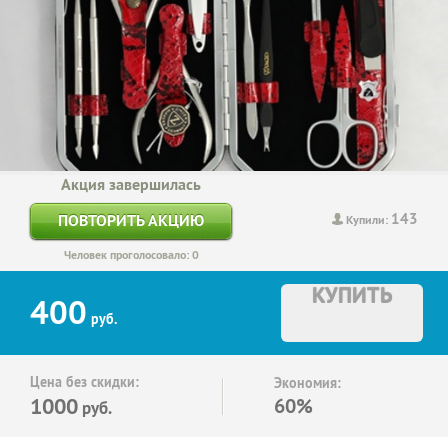
Акция завершилась
143
ПОВТОРИТЬ АКЦИЮ
Купили:
Человек проголосовало: 0
КУПИТЬ
400
руб.
Цена без скидки:
Экономия:
1000
60%
руб.