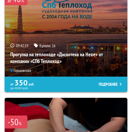
%
до
09:42:18
Купили:
16
Прогулка на теплоходе «Дискотека на Неве» от
компании «СПб Теплоход»
Горьковская
350
ПОДРОБНЕЕ
от
руб.
до
8000
руб.
-50
%