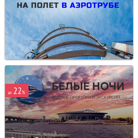
22
%
до