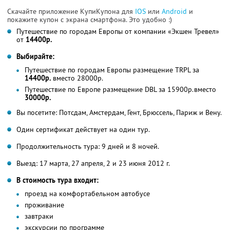
Скачайте приложение КупиКупона для
IOS
или
Android
и
покажите купон с экрана смартфона. Это удобно :)
Путешествие по городам Европы от компании «Экшен Тревел»
от
14400р.
Выбирайте:
Путешествие по городам Европы размещение TRPL за
14400р.
вместо 28000р.
Путешествие по Европе размещение DBL за 15900р.вместо
30000р.
Вы посетите: Потсдам, Амстердам, Гент, Брюссель, Париж и Вену.
Один сертификат действует на один тур.
Продолжительность тура: 9 дней и 8 ночей.
Выезд: 17 марта, 27 апреля, 2 и 23 июня 2012 г.
В стоимость тура входит:
проезд на комфортабельном автобусе
проживание
завтраки
экскурсии по программе