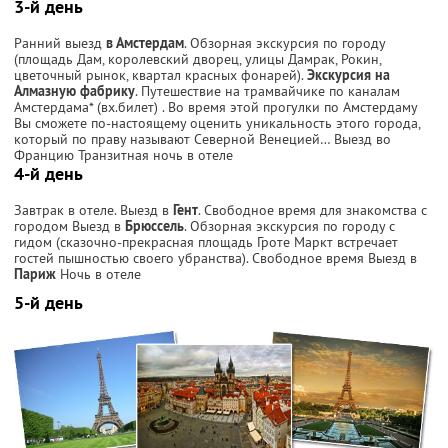
3-й день
Ранний выезд
в Амстердам
. Обзорная экскурсия по городу
(площадь Дам, королевский дворец, улицы Дамрак, Рокин,
цветочный рынок, квартал красных фонарей).
Экскурсия на
Алмазную фабрику
. Путешествие на трамвайчике по каналам
Амстердама* (вх.билет) . Во время этой прогулки по Амстердаму
Вы сможете по-настоящему оценить уникальность этого города,
который по праву называют Северной Венецией… Выезд во
Францию Транзитная ночь в отеле
4-й день
Завтрак в отеле. Выезд в
Гент
. Свободное время для знакомства с
городом Выезд в
Брюссель
. Обзорная экскурсия по городу с
гидом (сказочно-прекрасная площадь Гроте Маркт встречает
гостей пышностью своего убранства). Свободное время Выезд в
Париж
Ночь в отеле
5-й день