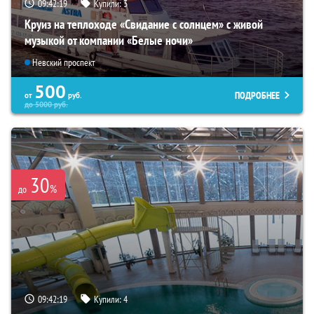
09:42:18
Купили:
3
Круиз на теплоходе «Свидание с солнцем» с живой
музыкой от компании «Белые ночи»
Невский проспект
500
ПОДРОБНЕЕ
от
руб.
до
5000
руб.
30
%
до
09:42:18
Купили:
4