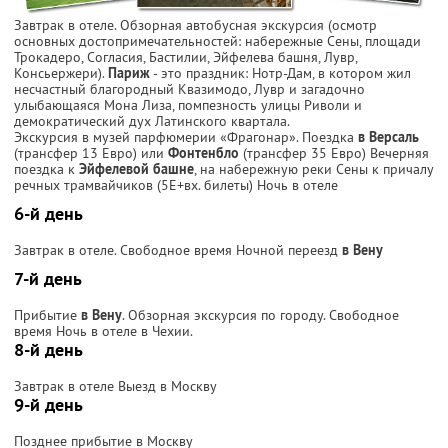
Завтрак в отеле. Обзорная автобусная экскурсия (осмотр
основных достопримечательностей: набережные Сены, площади
Трокадеро, Согласия, Бастилии, Эйфелева башня, Лувр,
Консьержери).
Париж
- это праздник: Нотр-Дам, в котором жил
несчастный благородный Квазимодо, Лувр и загадочно
улыбающаяся Мона Лиза, помпезность улицы Риволи и
демократический дух Латинского квартала.
Экскурсия в музей парфюмерии «Фрагонар». Поездка
в Версаль
(трансфер 13 Евро) или
Фонтенбло
(трансфер 35 Евро) Вечерняя
поездка к
Эйфелевой башне
, на набережную реки Сены к причалу
речных трамвайчиков (5Е+вх. билеты) Ночь в отеле
6-й день
Завтрак в отеле. Свободное время Ночной переезд
в Вену
7-й день
Прибытие
в Вену
. Обзорная экскурсия по городу. Свободное
время Ночь в отеле в Чехии.
8-й день
Завтрак в отеле Выезд в Москву
9-й день
Позднее прибытие в Москву