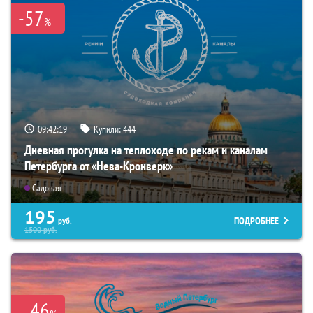
-57
%
09:42:18
Купили:
444
Дневная прогулка на теплоходе по рекам и каналам
Петербурга от «Нева-Кронверк»
Садовая
195
ПОДРОБНЕЕ
руб.
1500
руб.
46