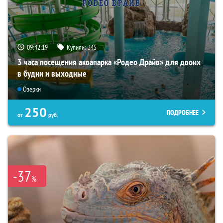
09:42:18
Купили:
345
3 часа посещения аквапарка «Родео Драйв» для двоих
в будни и выходные
Озерки
250
ПОДРОБНЕЕ
от
руб.
-37
%