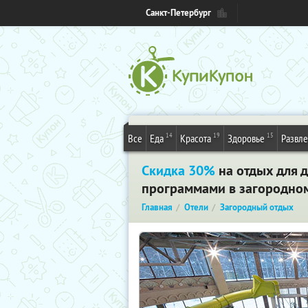
Санкт-Петербург
14
19
15
Все
Еда
Красота
Здоровье
Развл
Скидка 30%
на отдых для 
программами в загородном 
Главная
Отели
Загородный отдых