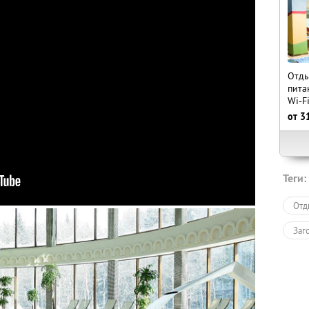
Отды
пита
Wi-F
от
3
Теги:
Отд
Заг