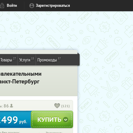
Войти
Зарегистрироваться
27
15
57
Товары
Услуги
Промокоды
азвлекательными
анкт-Петербург
86
(121)
и:
2499
руб.
 без скидки: