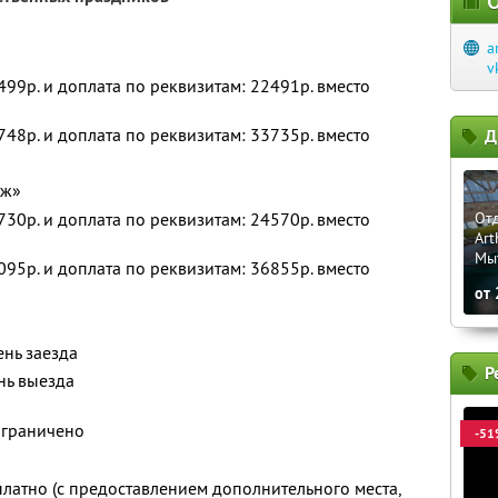
О
a
v
2499р. и доплата по реквизитам: 22491р. вместо
3748р. и доплата по реквизитам: 33735р. вместо
Д
дж»
2730р. и доплата по реквизитам: 24570р. вместо
Отд
Art
Мы
4095р. и доплата по реквизитам: 36855р. вместо
от
ень заезда
Р
нь выезда
ограничено
-51
платно (с предоставлением дополнительного места,