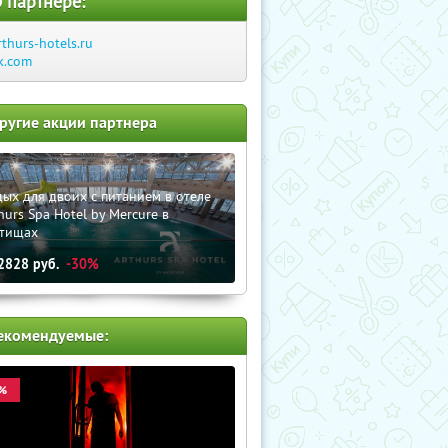
 партнере:
rthurs-hotels.ru
k.com
ругие акции партнера
ых для двоих с питанием в отеле
hurs Spa Hotel by Mercure в
тищах
2828
руб.
-30%
екомендуемые:
%