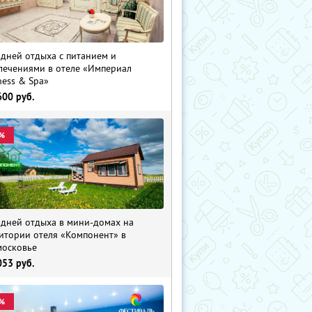
 дней отдыха с питанием и
лечениями в отеле «Империал
ness & Spa»
600
руб.
%
 дней отдыха в мини-домах на
итории отеля «Компонент» в
осковье
053
руб.
%