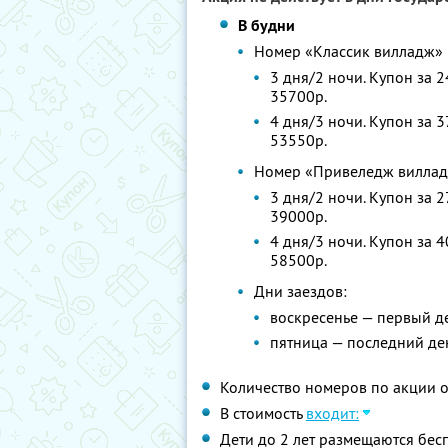
В будни
Номер «Классик вилладж»
3 дня/2 ночи. Купон за 
35700р.
4 дня/3 ночи. Купон за 
53550р.
Номер «Привеледж вилла
3 дня/2 ночи. Купон за 
39000р.
4 дня/3 ночи. Купон за 
58500р.
Дни заездов:
воскресенье — первый д
пятница — последний де
Количество номеров по акции 
В стоимость
входит:
Дети до 2 лет размещаются бес