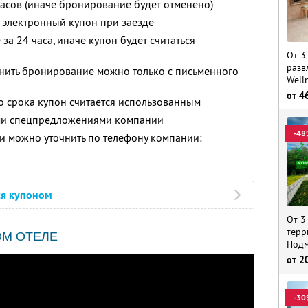
часов (иначе бронирование будет отменено)
 электронный купон при заезде
за 24 часа, иначе купон будет считаться
От 3
разв
енить бронирование можно только с письменного
Well
от
4
о срока купон считается использованным
ими спецпредложениями компании
-48
 можно уточнить по телефону компании:
ся купоном
От 3
терр
ОМ ОТЕЛЕ
Подм
от
2
-30