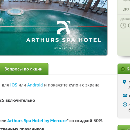
до
До ко
Вопросы по акции
К
а для
IOS
или
Android
и покажите купон с экрана
025 включительно
теле
Arthurs Spa Hotel by Mercure
* со скидкой 30%
рственных праздников