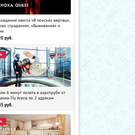
ождение квеста «В поисках жертвы»,
ово страдания», «Выживание» и
ие
20
руб.
%
 или 6 минут полета в аэротрубе от
ании Fly Arena по 2 адресам
45
руб.
%