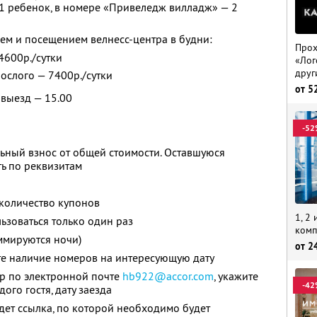
1 ребенок, в номере «Привеледж вилладж» — 2
ем и посещением велнесс-центра в будни:
Прох
 4600р./сутки
«Лог
друг
рослого — 7400р./сутки
от
5
 выезд — 15.00
-52
ьный взнос от общей стоимости. Оставшуюся
ь по реквизитам
количество купонов
1, 2
зоваться только один раз
комп
ммируются ночи)
от
2
те наличие номеров на интересующую дату
ер по электронной почте
hb922@accor.com
,
укажите
-42
ого гостя, дату заезда
дет ссылка, по которой необходимо будет