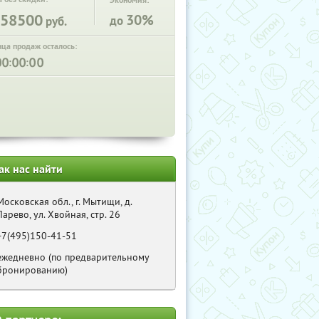
Экономия:
58500
30%
до
руб.
нца продаж осталось:
:
:
ак нас найти
Московская обл., г. Мытищи, д.
Ларево, ул. Хвойная, стр. 26
+7(495)150-41-51
ежедневно (по предварительному
бронированию)