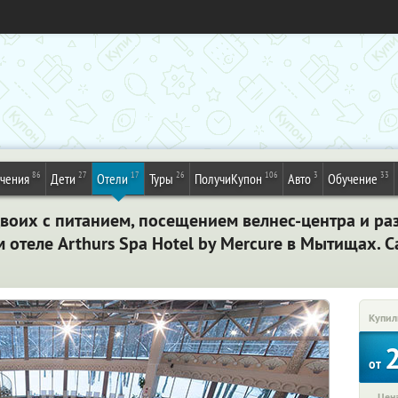
86
27
17
26
106
3
33
ечения
Дети
Отели
Туры
ПолучиКупон
Авто
Обучение
двоих с питанием, посещением велнес-центра и р
отеле Arthurs Spa Hotel by Mercure в Мытищах. С
Купил
от
Цена